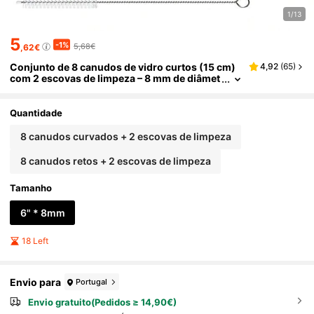
1/13
5
-1%
5,68€
,62€
Conjunto de 8 canudos de vidro curtos (15 cm)
4,92
(
65
)
com 2 escovas de limpeza – 8 mm de diâmet
ro externo. Perfeitos para copos pequenos,
copos baixos e copos de uísque | Transparente
s, reutilizáveis e próprios para lava-louças | Idea
Quantidade
is para coquetéis, café, chá e smoothies | Ótima
opção de presente para o Dia dos Namorados, fe
8 canudos curvados + 2 escovas de limpeza
stas e para usar em casa.
8 canudos retos + 2 escovas de limpeza
Tamanho
6" * 8mm
18 Left
Envio para
Portugal
Envio gratuito(Pedidos ≥ 14,90€)