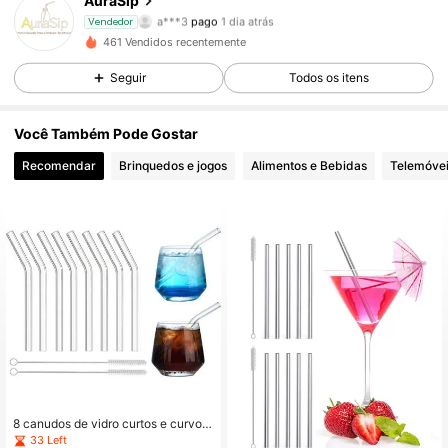
AuraSip
1 Seguidores
4,93
a***3
pago
1 dia atrás
Vendedor
1 Seguidores
4,93
461 Vendidos recentemente
1 Seguidores
4,93
Seguir
Todos os itens
1 Seguidores
4,93
Você Também Pode Gostar
Recomendar
Brinquedos e jogos
Alimentos e Bebidas
Telemóvei
8 canudos de vidro curtos e curvos,
15 cm x 10 mm, reutilizáveis, transp
33 Left