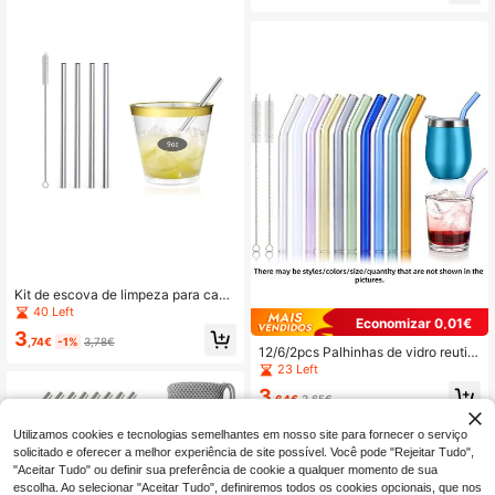
bebidas, chá com leite, copo de águ
a, material escolar
Kit de escova de limpeza para canu
dos de aço inoxidável com 5 peças,
40 Left
Economizar 0,01€
adequado para canudos curtos e co
3
pos pequenos, cozinha, presente d
,74€
-1%
3,78€
12/6/2pcs Palhinhas de vidro reutili
e Natal, material escolar
záveis curtas - 6''x8 mm Palhinhas
23 Left
coloridas resistentes a quebras com
3
2 escovas para cocktails, café, sum
,64€
3,65€
o & chá (curtas, multiusos)
Utilizamos cookies e tecnologias semelhantes em nosso site para fornecer o serviço
solicitado e oferecer a melhor experiência de site possível. Você pode "Rejeitar Tudo",
"Aceitar Tudo" ou definir sua preferência de cookie a qualquer momento de sua
escolha. Ao selecionar "Aceitar Tudo", definiremos todos os cookies opcionais, que nos