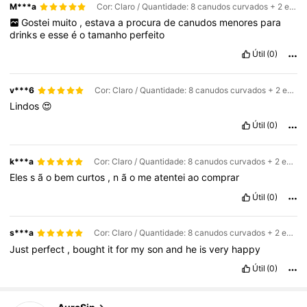
M***a
Cor: Claro / Quantidade: 8 canudos curvados + 2 escovas de limpeza / Tamanho: 6" * 8mm
Gostei
muito
,
estava
a
procura
de
canudos
menores
para
drinks
e
esse
é
o
tamanho
perfeito
Útil
(0)
v***6
Cor: Claro / Quantidade: 8 canudos curvados + 2 escovas de limpeza / Tamanho: 6" * 8mm
Lindos
😍
Útil
(0)
k***a
Cor: Claro / Quantidade: 8 canudos curvados + 2 escovas de limpeza / Tamanho: 6" * 8mm
Eles
s
ã
o
bem
curtos
,
n
ã
o
me
atentei
ao
comprar
Útil
(0)
s***a
Cor: Claro / Quantidade: 8 canudos curvados + 2 escovas de limpeza / Tamanho: 6" * 8mm
Just
perfect
,
bought
it
for
my
son
and
he
is
very
happy
Útil
(0)