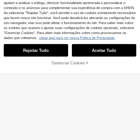
ajudam a analisar o tráfego, oferecer funcionalidade aprimorada e personalizar o
conteúdo e os anúncios para complementar sua experiência de compra com a SHEIN.
Ao selecionar "Rejeitar Tudo", você permite o uso de cookies estritamente necessários
que fazem nosso site funcionar. Você pode desativá-los alterando as configurações do
seu navegador, mas isso pode afetar o funcionamento do site. Para saber mais sobre
os cookies que usamos e ajustar suas configurações de cookies opcionais, selecione
"Gerenciar Cookies". Para obter mais informações sobre como processamos os
Conjunto de canudos reutilizáveis d
dados que coletamos,
clique aqui para ver nossa Política de Privacidade.
e aço inoxidável com 2/3/4/6/8/11 p
#4 Mais Vendido
em Itens essenciais para o regresso às aulas Palha
eças, canudos curvos para bebidas,
(500+)
café, leite, chá e bar, material escol
Rejeitar Tudo
Aceitar Tudo
3
ar
,45€
Gerenciar Cookies
ADICIONAR AO CARRINHO
5
1/2/4/8 peças Palhinhas de vidro de
coradas com laço rosa fofo, adequa
3
,15€
das para copos de água, conjunto d
e utensílios de palhinha de vidro tra
nsparente espesso reutilizável e do
brado, adequado para acessórios d
e cozinha, decoração de palhinha,
bebidas frias, chá com leite, café, s
umo, festa, cocktail, casamento, vol
ta às aulas, presentes para casais,
amigos e família, artigos de férias, v
erão