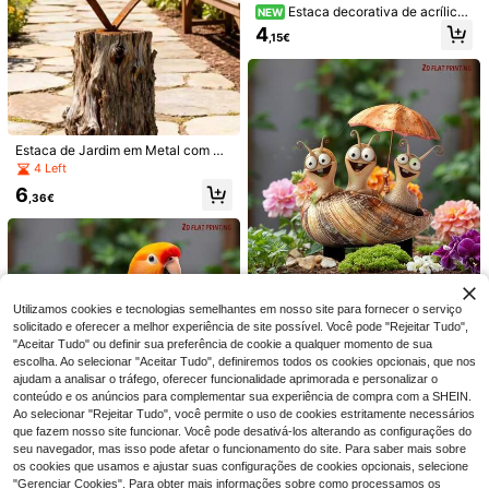
Estaca decorativa de acrílico
NEW
2D plana para jardim com arte de q
4
,15€
uinta de galinhas, 1 peça, galinha r
ealista com pintinhos, estaca de sol
o para exterior, aves de capoeira co
loridas, adequada para celeiro, cam
inho, relvado, jardim, vaso de flores
e decoração de quintal, escolha pe
rfeita para épocas festivas
Estaca de Jardim em Metal com Co
ração Naturalmente Enferrujado -
4 Left
Decoração de Arte para Exterior, N
Conjunto de 2/3 peças de decoraçã
6
ova Escultura de Coração Enferruja
,36€
o de jardim em metal rústico vintag
3 Left
do, Jardim de Metal Enferrujado - D
e com cogumelos, medindo 40,01 c
13
ecoração de Arte para Exterior, Ade
Bebedouro e comedouro para páss
m e 29,01 cm, ornamentos de cogu
,14€
quado para Decoração de Jardim,
aros 2 em 1 em ferro, vários designs
12 Left
melos na cor ferrugem para uso ext
Paisagismo, Sinalética, Etc., Estilo
esculturais disponíveis, com pés an
erno, ideais para decoração de jardi
17
DIY, Verão, Piscina
ti-ferrugem de 5 garras para coloca
,97€
ns e gramados em estilo campestre
ção estável ao ar livre, adequado p
- presente perfeito para família, ami
ara decoração de jardim e quintal, p
Edição limitada do solstício de verã
gos ou colegas.
Utilizamos cookies e tecnologias semelhantes em nosso site para fornecer o serviço
ode ser usado para beber e banhar
o - [Apanhador de luz de caracol m
3
solicitado e oferecer a melhor experiência de site possível. Você pode "Rejeitar Tudo",
,53€
pássaros, fácil de limpar
oderno] Decoração de estaca de a
"Aceitar Tudo" ou definir sua preferência de cookie a qualquer momento de sua
crílico para chão | Arte para bonsai/
escolha. Ao selecionar "Aceitar Tudo", definiremos todos os cookies opcionais, que nos
gramado resistente às intempéries |
ajudam a analisar o tráfego, oferecer funcionalidade aprimorada e personalizar o
Instalação de arte "Igual à Chelsea
Flower Show" | Presente de casam
conteúdo e os anúncios para complementar sua experiência de compra com a SHEIN.
ento com inspiração natural
Ao selecionar "Rejeitar Tudo", você permite o uso de cookies estritamente necessários
que fazem nosso site funcionar. Você pode desativá-los alterando as configurações do
seu navegador, mas isso pode afetar o funcionamento do site. Para saber mais sobre
[HOT] Estaca de Jardim com Pássa
os cookies que usamos e ajustar suas configurações de cookies opcionais, selecione
ro em Acrílico, Efeito Visual 2D, Imp
5 Left
"Gerenciar Cookies". Para obter mais informações sobre como processamos os