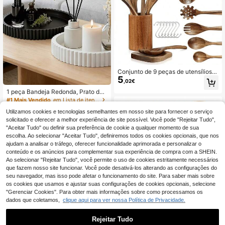
Conjunto de 9 peças de utensílios d
5
e cozinha em madeira - Conjunto d
,02€
e 9 peças de utensílios de cozinha
1 peça Bandeja Redonda, Prato de
em faia natural, conjunto de colhere
Arrumação de Joias, Design Moder
s de madeira com suporte para colh
#1 Mais Vendido
em Lista de itens essenciais para o regresso às au
no Ondulado, Material Plástico, Dur
eres, descanso para colher e ganch
7
,72€
Utilizamos cookies e tecnologias semelhantes em nosso site para fornecer o serviço
ável, Poupa Espaço, Adequado par
os, conjunto de espátulas de madeir
a Casa, Sala de Estar, Sala de Janta
solicitado e oferecer a melhor experiência de site possível. Você pode "Rejeitar Tudo",
a com 7 ganchos de metal
8
outros vendedores
r, Cozinha, Casa de Banho, Essenci
"Aceitar Tudo" ou definir sua preferência de cookie a qualquer momento de sua
al de Decoração para Casa, Perfeit
escolha. Ao selecionar "Aceitar Tudo", definiremos todos os cookies opcionais, que nos
o para Época de Casamentos, Époc
ajudam a analisar o tráfego, oferecer funcionalidade aprimorada e personalizar o
a de Formaturas
conteúdo e os anúncios para complementar sua experiência de compra com a SHEIN.
Ao selecionar "Rejeitar Tudo", você permite o uso de cookies estritamente necessários
que fazem nosso site funcionar. Você pode desativá-los alterando as configurações do
seu navegador, mas isso pode afetar o funcionamento do site. Para saber mais sobre
os cookies que usamos e ajustar suas configurações de cookies opcionais, selecione
"Gerenciar Cookies". Para obter mais informações sobre como processamos os
dados que coletamos,
clique aqui para ver nossa Política de Privacidade.
12/24 Pcs Frascos de
EU Warehouse
19
vidro para especiarias com tampas
Rejeitar Tudo
,77€