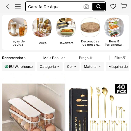
Garrafas De água
Garrafa De água Térmica
Cozinha
Taças de
Decorações
Itens &
Louça
Bakeware
bebida
de mesa e
ferramentas
tecidos de
de cozinha
cozinha
Recomendar
Mais Popular
Preço
Filtro
EU Warehouse
Categoria
Cor
Material
Máquina de la