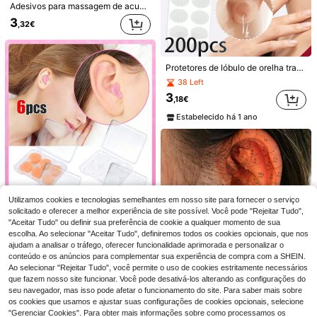
Adesivos para massagem de acupressão auricular (600/120 unidades), adesivos para massagem de pontos de acupuntura, adesivos para orelha, adesivos com sementes auriculares, adesivos para massagem.
3
,32€
Protetores de lóbulo de orelha transparentes e invisíveis (200/100/10 unidades), adequados para piercings femininos, previnem o alargamento do furo da orelha, adesivos de suporte para lóbulo da orelha, protetores de brinco, protetores de lóbulo de orelha transparentes e invisíveis, adesivos que previnem o alargamento do furo da orelha, adesivos de suporte para brinco, adesivos de suporte para brinco invisíveis, protetores de brinco espessos, adesivos para brinco, membrana auricular, adequados para piercings de orelha grandes e pequenos.
38 Left
3
,18€
Estabelecido há 1 ano
12/3/4/5 peças Dilatador Nasal Silencioso de Silicone, Adequado para Sono Diurno e Noturno, Reduz o Ronco - Acalma a Cavidade Nasal, Auxilia a Respiração, Melhora a Qualidade do Sono, Alivia o Ronco, Portátil, Adequado para Casa, Adequado para Homens e Mulheres
38 Left
3
,48€
30/60/90/120/150 peças Tiras Nasais para Alívio do Ronco e Problemas de Respiração no Sono, Melhoram o Fluxo de Ar Nasal
25 Left
Utilizamos cookies e tecnologias semelhantes em nosso site para fornecer o serviço
solicitado e oferecer a melhor experiência de site possível. Você pode "Rejeitar Tudo",
3
,08€
"Aceitar Tudo" ou definir sua preferência de cookie a qualquer momento de sua
escolha. Ao selecionar "Aceitar Tudo", definiremos todos os cookies opcionais, que nos
ajudam a analisar o tráfego, oferecer funcionalidade aprimorada e personalizar o
6 peças Tampões de ouvido reutilizáveis de silicone para dormir, tampões de ouvido de plástico e silicone, tampões de ouvido macios com cancelamento de ruído, tampões de ouvido com cancelamento de ruído com estojo protetor, tampões de ouvido com cancelamento de ruído de 32dB, adequados para concertos, natação, tiro e outras ocasiões, foco no conforto silencioso, material macio, reutilizáveis, laváveis, hipoalergénicos
conteúdo e os anúncios para complementar sua experiência de compra com a SHEIN.
33 Left
Ao selecionar "Rejeitar Tudo", você permite o uso de cookies estritamente necessários
3
que fazem nosso site funcionar. Você pode desativá-los alterando as configurações do
,28€
seu navegador, mas isso pode afetar o funcionamento do site. Para saber mais sobre
os cookies que usamos e ajustar suas configurações de cookies opcionais, selecione
"Gerenciar Cookies". Para obter mais informações sobre como processamos os