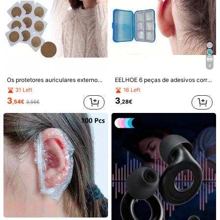
1/12
3
4
,88€
Os protetores auriculares externos são adequados para enjoo de movimento, enjoo marítimo, etc.
EELHOE 6 peças de adesivos corretivos para orelhas, adesivos verticais para levantamento do rosto em V, adesivos invisíveis para o rosto em V. Adequados para maquilhagem diária, baile de formatura, casamento, compras, encontros, jantar, maquilhagem de férias, presente para o Dia da Mãe, presente para a época de formatura, estilização de pestanas de férias, maquilhagem para festival de música eletrónica, festa de música eletrónica.
60 adesivos dourados transparentes para acupuntura auricula
r, ideais para massagem nas orelhas e cuidados com o cor
31 Left
16 Left
po.
3
3
,54€
,28€
3,56€
Especificação Geral
multicolorido
Tamanho
20 publicações
40 patches
60 patches
Envio para
Portugal
Envio gratuito(Pedidos ≥ 14,90€)