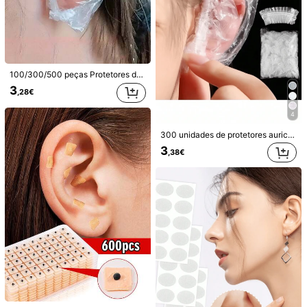
10
,10€
258 Seguidores
4,61
100/300/500 peças Protetores de Orelha Descartáveis de Plástico Impermeáveis para Banho, Chuveiro, Salão de Cabeleireiro, Proteção de Orelha, Ferramenta de Tingimento de Cabelo
258 Seguidores
4,61
3
,28€
4
300 unidades de protetores auriculares descartáveis e impermeáveis, adequados para tingimento de cabelo, exposições, banho, cuidados de beleza e lavagem de cabelo, impedem a entrada de água nos ouvidos.
3
,38€
Kit com 90/60/30 unidades de adesivos magnéticos, 4 clipes nasais e 1 dilatador magnético. Ideal para uso externo, em casa, em viagens e a negócios. Um presente perfeito para familiares, amigos e pessoas queridas.
3
,38€
4
Conjunto de 12 adesivos modeladores de orelha à prova d'água, portáteis e fáceis de usar, essenciais para o verão. Adesivos de suporte para corrigir orelhas pequenas.
3
,18€