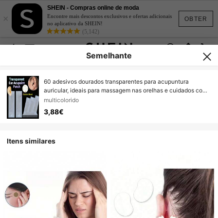
SHEIN - Compras online de moda
×
Encontre mais descontos exclusivos e ofertas adicionais
OBTER
no aplicativo da SHEIN!
(5,142)
Semelhante
60 adesivos dourados transparentes para acupuntura
auricular, ideais para massagem nas orelhas e cuidados com
o corpo.
multicolorido
3,88€
Itens similares