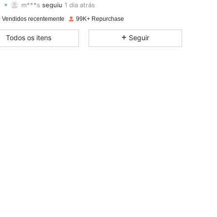
4,90
219
3.7K
Avaliação
Itens
Seguidores
 Vendidos recentemente
99K+ Repurchase
4,90
219
3.7K
Todos os itens
Seguir
4,90
219
3.7K
4,90
219
3.7K
4,90
219
3.7K
4,90
219
3.7K
4,90
219
3.7K