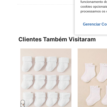
funcionamento do
cookies opcionai
Ver Mais Ava
processamos os 
Gerenciar Co
Clientes Também Visitaram