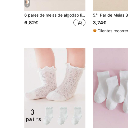
4
6 pares de meias de algodão lisas para bebês recém-nascidos, macias, confortáveis e quentes para outono/inverno
6,82€
3,74€