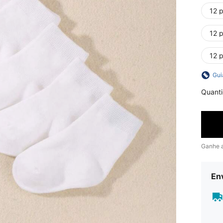
12 
12 
12 p
Gui
Quant
Ganhe 
En