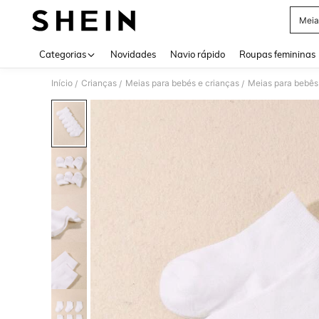
Meia
Use up 
Categorias
Novidades
Navio rápido
Roupas femininas
Início
Crianças
Meias para bebés e crianças
Meias para bebês
/
/
/