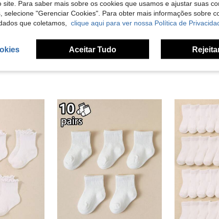
 site. Para saber mais sobre os cookies que usamos e ajustar suas co
s, selecione "Gerenciar Cookies". Para obter mais informações sobre 
liações
dados que coletamos,
clique aqui para ver nossa Política de Privacida
okies
Aceitar Tudo
Rejeita