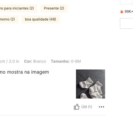
mo para iniciantes (2)
Presente (2)
99K+
morno (2)
boa qualidade (48)
n, Cor: Branco, Tamanho: 0-6M
cm / 2.0 in
Cor:
Branco
Tamanho:
0-6M
como mostra na imagem
Útil (1)