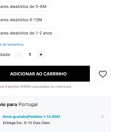
pares aleatórios de 0-6M
pares aleatórios 6-12M
ares aleatórios de 1-2 anos
a de tamanhos
idade:
ADICIONAR AO CARRINHO
até
6
pontos SHEIN calculados no checkout.
vio para
Portugal
Envio gratuito(Pedidos ≥ 14,90€)
Entrega Est.:
6-10 Dias Úteis