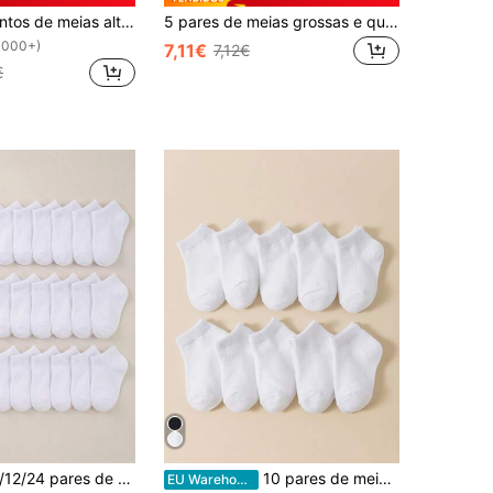
5 pares/conjuntos de meias altas para bebês, cores sólidas, simples, pretas, brancas e cinza, combinação
5 pares de meias grossas e quentes de cor sólida para bebês, outono e inverno
1000+)
7,11€
7,12€
€
Conjunto de 1/12/24 pares de meias macias para bebês, meias casuais unissex para crianças, meias confortáveis, elásticas e respiráveis para uso diário, adequadas para bebês de 0 a 36 meses, para todas as estações, meias para bebês, meias infantis, meias curtas, meias para bebês que ainda não andam, unissex, presente para volta às aulas, presente de Natal, conjunto essencial para recém-nascidos
10 pares de meias brancas estilo barco para bebês, adequadas para meninos e meninas.
EU Warehouse