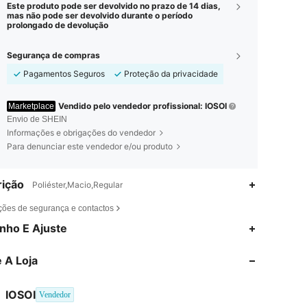
Este produto pode ser devolvido no prazo de 14 dias,
mas não pode ser devolvido durante o período
prolongado de devolução
Segurança de compras
Pagamentos Seguros
Proteção da privacidade
Vendido pelo vendedor profissional: IOSOI
Marketplace
Envio de SHEIN
Informações e obrigações do vendedor
Para denunciar este vendedor e/ou produto
ição
Poliéster,Macio,Regular
ções de segurança e contactos
4,90
219
3.7K
nho E Ajuste
4,90
219
3.7K
 A Loja
4,90
219
3.7K
IOSOI
Vendedor
m***s
seguiu
1 dia atrás