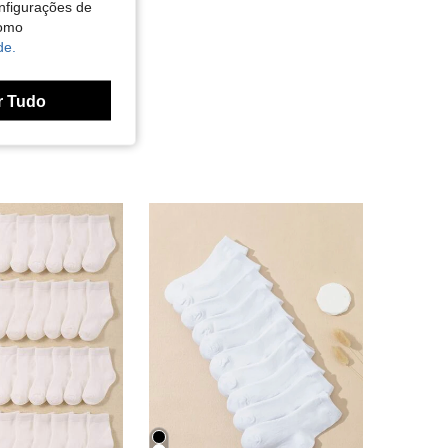
nfigurações de
como
de.
r Tudo