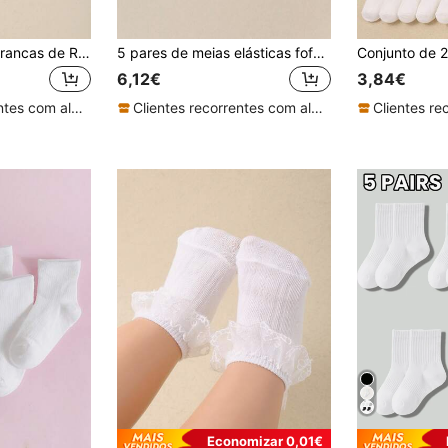
5/1 Par de Meias Brancas de Renda até à Panturrilha para Bebé Menina, Adequadas para Todas as Estações. Meias de Bebé com Borda Franzida, Meias para Recém-Nascido, Meias para Criança Pequena, Tecido Confortável e Respirável, Meias de Princesa para Bebé Menina, Design de Renda com Folhos, Podem ser Combinadas com Qualquer Roupa e Vestido, Meias Macias e Amigáveis para a Pele para Recém-Nascido até à Panturrilha, Frescas e Refrescantes para Uso no Verão, Escolha para Bebé Menina de 0-36 Meses.
5 pares de meias elásticas fofas para bebês, unissex
6,12€
3,84€
Clientes recorrentes com alta taxa de retorno
Clientes recorrentes com alta taxa de retorno
Economizar 0,01€