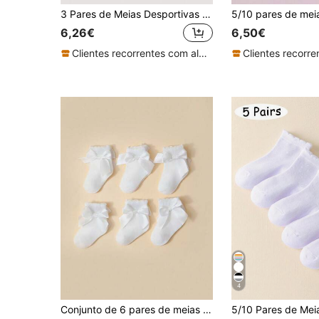
3 Pares de Meias Desportivas Brancas Respiráveis de Cor Lisa para Rapazes e Raparigas, Adequadas para 0-12 Meses, 1-2-3-4-5-12 Anos
6,26€
6,50€
Clientes recorrentes com alta taxa de retorno
4
Conjunto de 6 pares de meias brancas com laço e pétalas, estilo espanhol, elegantes e casuais para mulheres e bebês.