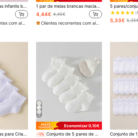
5/10 pares de meias infantis brancas, novas, versáteis e combináveis, cor lisa, respiráveis, macias, com malha em grelha, para todas as estações, estilo escolar para estudantes
1 par de meias brancas macias respiráveis de renda floral estilo princesa para meninas
(
4,44€
4,45€
5,33€
5,35
Clientes recorrentes com alta taxa de retorno
Clientes recorrentes com alta taxa de retorno
6
Economizar 0,10€
5/10 Pares de Meias para Criança, Meias Brancas Finas de Verão para Rapariga com Babados, Cor Sólida, Simples e Casuais, Meias de Estudante
Conjunto de 5 pares de meias infantis brancas lisas com acabamento em renda, macias e respiráveis, ideais para primavera, verão e todas as estações.
-1%