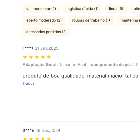
vai recomprar (2)
logística rápida (1)
linda (5)
óti
aperto moderado (2)
roupas de trabalho (1)
mantenha 
acessórios perdidos (2)
L***s
31 Jan,2025
Adaptação Geral: Tamanho Real, comprimento do pé: 5.0 cm / 2.0 i
Adaptação Geral:
Tamanho Real
comprimento do pé:
5.0 
produto de boa qualidade, material macio. tal 
Traduzir
G***s
26 Dec,2024