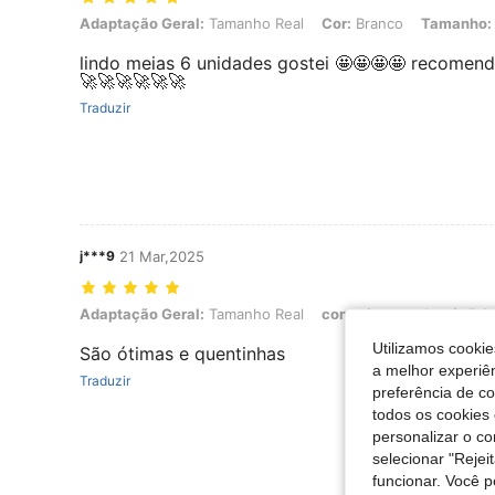
Adaptação Geral: Tamanho Real, Cor: Branco, Tamanho: 0-6M
Adaptação Geral:
Tamanho Real
Cor:
Branco
Tamanho:
lindo meias 6 unidades gostei 🤩🤩🤩🤩 recomen
🚀🚀🚀🚀🚀🚀
Traduzir
j***9
21 Mar,2025
Adaptação Geral: Tamanho Real, comprimento do pé: 5.0 cm / 2.0 i
Adaptação Geral:
Tamanho Real
comprimento do pé:
5.0 
Utilizamos cookie
São ótimas e quentinhas
a melhor experiên
Traduzir
preferência de c
todos os cookies 
personalizar o c
selecionar "Rejei
funcionar. Você 