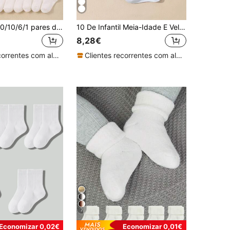
Conjunto de 20/10/6/1 pares de meias brancas unissex de cano médio, ideais para bebês, adequadas para todas as estações e para meninos e meninas. Perfeitas para recém-nascidos e crianças de 0 a 3 anos. Combinam com qualquer roupa e são feitas de material macio e agradável à pele.
10 De Infantil Meia-Idade E Velho Infantil Verão Afinar Cor Sólida Moda Simples Jogo Todo Estudante Meias Mid-Tube
8,28€
Clientes recorrentes com alta taxa de retorno
Clientes recorrentes com alta taxa de retorno
7
Economizar 0,02€
Economizar 0,01€