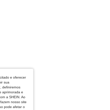
citado e oferecer
nir sua
, definiremos
de aprimorada e
 com a SHEIN. Ao
 fazem nosso site
so pode afetar o