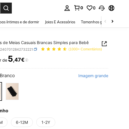
0
0
ar. Press Enter to select.
as íntimas e de dormir
Joias E Acessórios
Tamanhos grandes
Sapa
s de Meias Casuais Brancas Simples para Bebê
k2407012842732221
(1000+ Comentários)
5
,47€
r de
ICE AND AVAILABILITY
Branco
Imagem grande
nho
M
6-12M
1-2Y