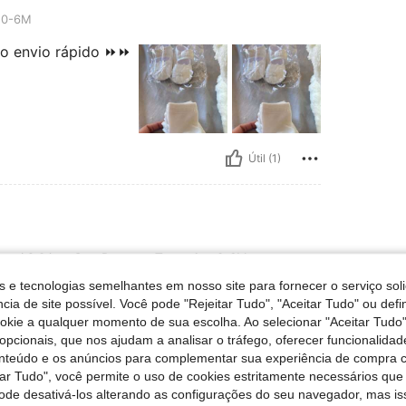
0-6M
do envio rápido ⏩⏩
Útil (1)
n, Cor: Branco, Tamanho: 0-6M
cm / 2.0 in
Cor:
Branco
Tamanho:
0-6M
s e tecnologias semelhantes em nosso site para fornecer o serviço soli
cia de site possível. Você pode "Rejeitar Tudo", "Aceitar Tudo" ou defi
ookie a qualquer momento de sua escolha. Ao selecionar "Aceitar Tudo"
opcionais, que nos ajudam a analisar o tráfego, oferecer funcionalida
onteúdo e os anúncios para complementar sua experiência de compra
tar Tudo", você permite o uso de cookies estritamente necessários que
pode desativá-los alterando as configurações do seu navegador, mas is
Útil (0)