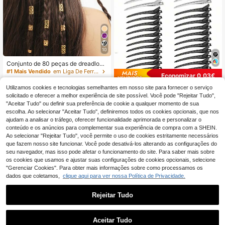
10
Conjunto de 80 peças de dreadlock
s mistos dourados, ganchos de cab
#1 Mais Vendido
em Liga De Ferro Acessórios para Cabelo Feminino
Economizar 0,03€
elo de verão, acessórios de cabelo
(1000+)
para férias na praia, tranças person
Utilizamos cookies e tecnologias semelhantes em nosso site para fornecer o serviço
100/48/24/12/6pcs Clipes de Cabel
3
alizadas para festa de rua, ganchos
,74€
3,75€
o de Crocodilo em Metal, Preto e Pr
solicitado e oferecer a melhor experiência de site possível. Você pode "Rejeitar Tudo",
3
de cabelo femininos, tranças de ca
,34€
3,37€
ateado, Adequados para Cabelo Gr
"Aceitar Tudo" ou definir sua preferência de cookie a qualquer momento de sua
belo para festival, acessórios de ca
osso e Encaracolado, Penteado Pro
escolha. Ao selecionar "Aceitar Tudo", definiremos todos os cookies opcionais, que nos
belo dourados, acessórios de cabel
fissional de Salão
o góticos Y2K de outono, decoraçã
ajudam a analisar o tráfego, oferecer funcionalidade aprimorada e personalizar o
o de cabelo feminina, boho chic
conteúdo e os anúncios para complementar sua experiência de compra com a SHEIN.
Ao selecionar "Rejeitar Tudo", você permite o uso de cookies estritamente necessários
que fazem nosso site funcionar. Você pode desativá-los alterando as configurações do
seu navegador, mas isso pode afetar o funcionamento do site. Para saber mais sobre
os cookies que usamos e ajustar suas configurações de cookies opcionais, selecione
"Gerenciar Cookies". Para obter mais informações sobre como processamos os
dados que coletamos,
clique aqui para ver nossa Política de Privacidade.
Rejeitar Tudo
Aceitar Tudo