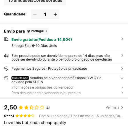
15 unidades/Cores sortidas
Quantidade:
Envio para
Portugal
Envio gratuito(Pedidos ≥ 14,90€)
Entrega Est.:
6-10 Dias Úteis
Este produto pode ser devolvido no prazo de 14 dias, mas não
pode ser devolvido durante o período prolongado de devolução
Pagamentos Seguros · Proteção da privacidade
Vendido pelo vendedor profissional: YW QY e
Marketplace
enviado pela SHEIN
Informações e obrigações do vendedor
Para denunciar este vendedor e/ou produto
2,50
(2)
Ver mais
S***J
Cor: Multicolorido / Tipos de estilo: 15 unidades/Cores sortidas
Love
this
but
kinda
cheap
quality