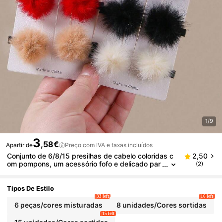
1/9
3
,58€
Apartir de
Preço com IVA e taxas incluídos
Conjunto de 6/8/15 presilhas de cabelo coloridas c
2,50
om pompons, um acessório fofo e delicado par
(2)
a meninas, perfeito para looks casuais, de féria
s e festas.
Tipos De Estilo
33 left
16 left
6 peças/cores misturadas
8 unidades/Cores sortidas
15 left