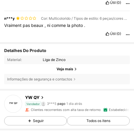
Útil
(0)
n***y
Cor: Multicolorido / Tipos de estilo: 6 peças/cores misturadas
Vraiment
pas
beaux
,
ni
comme
la
photo
.
Útil
(0)
Detalhes Do Produto
Material:
Liga de Zinco
Veja mais
Informações de segurança e contactos
YW QY
655 Seguidores
4,92
3***5
pago
1 dia atrás
Vendedor
4***0
seguiu
1 dia atrás
Clientes recorrentes com alta taxa de retorno
Estabelecido há
655 Seguidores
4,92
Seguir
Todos os itens
655 Seguidores
4,92