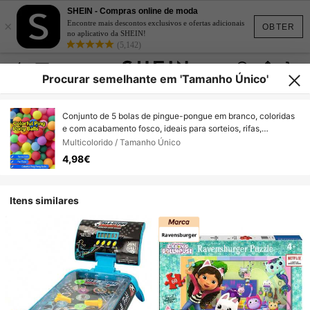
SHEIN - Compras online de moda
×
Encontre mais descontos exclusivos e ofertas adicionais
OBTER
no aplicativo da SHEIN!
(5,142)
Procurar semelhante em 'Tamanho Único'
Conjunto de 5 bolas de pingue-pongue em branco, coloridas
e com acabamento fosco, ideais para sorteios, rifas,
artesanato, alívio do estresse, jogos de festa em ambientes
Multicolorido / Tamanho Único
fechados e brinquedos para animais de estimação.
4,98€
Itens similares