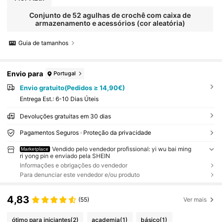
Conjunto de 52 agulhas de crochê com caixa de
armazenamento e acessórios (cor aleatória)
Guia de tamanhos
Envio para
Portugal
Envio gratuito(Pedidos ≥ 14,90€)
Entrega Est.:
6-10 Dias Úteis
Devoluções gratuitas em 30 dias
Pagamentos Seguros · Proteção da privacidade
Vendido pelo vendedor profissional: yi wu bai ming
Marketplace
ri yong pin e enviado pela SHEIN
Informações e obrigações do vendedor
Para denunciar este vendedor e/ou produto
4,83
(55)
Ver mais
ótimo para iniciantes
(2)
academia
(1)
básico
(1)