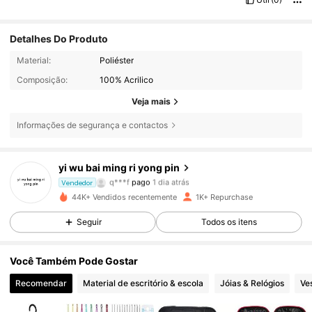
Detalhes Do Produto
Material:
Poliéster
Composição:
100% Acrilico
Veja mais
Informações de segurança e contactos
yi wu bai ming ri yong pin
662 Seguidores
4,86
q***f
pago
1 dia atrás
Vendedor
44K+ Vendidos recentemente
1K+ Repurchase
662 Seguidores
4,86
Seguir
Todos os itens
Você Também Pode Gostar
662 Seguidores
4,86
Recomendar
Material de escritório & escola
Jóias & Relógios
Ve
662 Seguidores
4,86