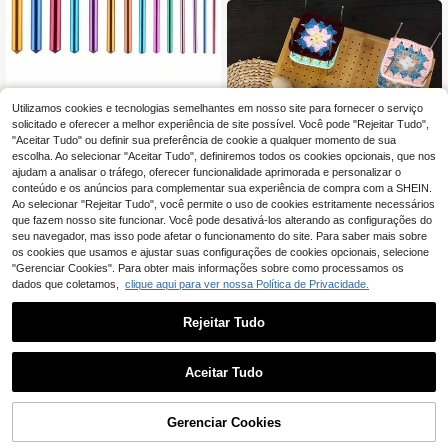
stura e é ideal para iniciantes e proj
etos DIY como cachecóis, gorros, et
c.
Utilizamos cookies e tecnologias semelhantes em nosso site para fornecer o serviço
Conjunto de 14 agulhas de crochê
3
multicoloridas em alumínio, de 2 a 1
solicitado e oferecer a melhor experiência de site possível. Você pode "Rejeitar Tudo",
,38€
0 mm, agulhas modernas de ferro p
"Aceitar Tudo" ou definir sua preferência de cookie a qualquer momento de sua
ara tricô e crochê, ideais para inicia
escolha. Ao selecionar "Aceitar Tudo", definiremos todos os cookies opcionais, que nos
ntes e experientes em crochê.
ajudam a analisar o tráfego, oferecer funcionalidade aprimorada e personalizar o
conteúdo e os anúncios para complementar sua experiência de compra com a SHEIN.
Ao selecionar "Rejeitar Tudo", você permite o uso de cookies estritamente necessários
que fazem nosso site funcionar. Você pode desativá-los alterando as configurações do
1 peça de placa de bloqueio de cro
seu navegador, mas isso pode afetar o funcionamento do site. Para saber mais sobre
chê artesanal faça você mesmo co
11 Left
os cookies que usamos e ajustar suas configurações de cookies opcionais, selecione
m 8 pinos/pregos, tapete de tricô de
16
,08€
"Gerenciar Cookies". Para obter mais informações sobre como processamos os
lã, placa de tricô de lã de bambu, pl
aca de grade de tricô de crochê qu
dados que coletamos,
clique aqui para ver nossa Política de Privacidade.
adrada, acessórios de crochê de ba
mbu, presente para tricoteiras de cr
Rejeitar Tudo
ochê
Aceitar Tudo
Conjunto de 44 peças de agulhas d
e crochê ergonômicas, incluindo ag
30 Left
ulhas com cabo de borracha macia
6
Gerenciar Cookies
ADICIONAR AO CARRINHO
,92€
de 2 a 10 mm, marcadores de ponto
s de tricô, agulhas de tricô, fita métr