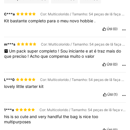
C***a
Cor: Multicolorido / Tamanho: 54 peças de lã faça você mesmo azul cereja
Kit
bastante
completo
para
o
meu
novo
hobbie
.
Útil
(0)
m***s
Cor: Multicolorido / Tamanho: 54 peças de lã faça você mesmo azul cereja
Um
pack
super
completo
!
Sou
iniciante
e
at
é
traz
mais
do
que
preciso
!
Acho
que
compensa
muito
o
valor
Útil
(0)
L***0
Cor: Multicolorido / Tamanho: 54 peças de lã faça você mesmo azul cereja
lovely
little
starter
kit
Útil
(1)
1***a
Cor: Multicolorido / Tamanho: 54 peças de lã faça você mesmo azul cereja
his
is
so
cute
and
very
handful
the
bag
is
nice
too
multipurposes
Útil
(0)