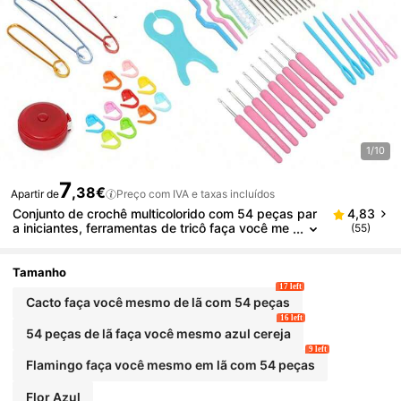
1/10
7
,38€
Apartir de
Preço com IVA e taxas incluídos
Conjunto de crochê multicolorido com 54 peças par
4,83
a iniciantes, ferramentas de tricô faça você me
(55)
smo, kit de armazenamento de ferramentas de
tricô para iniciantes, adequado para suéter de anim
al de estimação feito à mão, bolsa pequena, acessó
Tamanho
rios de pingente, cor aleatória
17 left
Cacto faça você mesmo de lã com 54 peças
16 left
54 peças de lã faça você mesmo azul cereja
9 left
Flamingo faça você mesmo em lã com 54 peças
Flor Azul