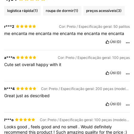
logística rápida
(1)
roupa de dormir
(1)
preços acessíveis
(3)
r***2
Cor: Preto / Especificação geral: 50 palitos
me
encanta
me
encanta
me
encanta
me
encanta
me
encanta
Útil
(0)
a***n
Cor: Preto / Especificação geral: 100 peças
Cute
set
overall
happy
with
it
Útil
(0)
h***4
Cor: Preto / Especificação geral: 200 peças (modelo mais vendido)
Great
just
as
described
Útil
(0)
l***o
Cor: Preto / Especificação geral: 100 peças (modelo mais vendido)
Looks
good
,
feels
good
and
no
smell
.
Would
definitely
recommend
this
product
!
Such
amazing
quality
for
the
price
:)