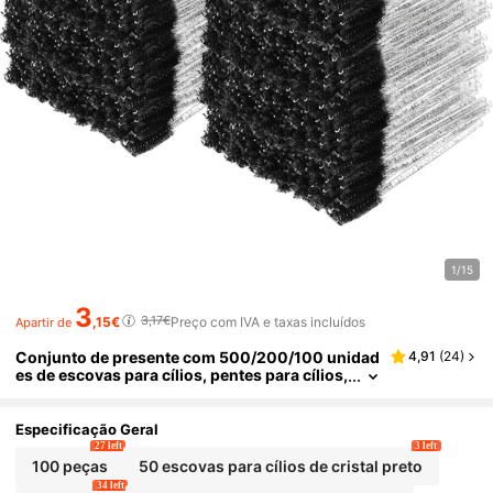
1/15
3
3,17€
,15€
Preço com IVA e taxas incluídos
Apartir de
Conjunto de presente com 500/200/100 unidad
4,91
(
24
)
es de escovas para cílios, pentes para cílios,
escovas flexíveis descartáveis para sobranc
elhas, escovas para extensão de cílios, escovas
para sobrancelhas e escovas com óleo de rícino
Especificação Geral
(preto cristal).
27 left
3 left
100 peças
50 escovas para cílios de cristal preto
34 left