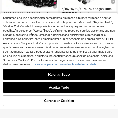
5
5
5/10/20/30/40/50/60 peças Tubos
para Pincéis de Máscara, Pincéis d
(1000+)
500/400/200/100/50/10pcs Pincéi
e Máscara com Cabo de Cristal, Pin
s de Máscara, Spoolies de Máscara
(1000+)
Utilizamos cookies e tecnologias semelhantes em nosso site para fornecer o serviço
3
céis Espirais Reutilizáveis para Pest
,17€
3,18€
a Granel, Pincéis de Maquilhagem,
solicitado e oferecer a melhor experiência de site possível. Você pode "Rejeitar Tudo",
3
anas, Tubos de Armazenamento e L
Pincéis de Pestanas, Adequados pa
,05€
3,08€
"Aceitar Tudo" ou definir sua preferência de cookie a qualquer momento de sua
impeza à Prova de Pó, Pincéis para
ra Extensões de Pestanas, Pincéis d
Sobrancelhas, Pincéis para Sombra
escolha. Ao selecionar "Aceitar Tudo", definiremos todos os cookies opcionais, que nos
e Sobrancelhas, Pincéis de Sombra,
de Olhos, Pincéis Espirais
ajudam a analisar o tráfego, oferecer funcionalidade aprimorada e personalizar o
Etc.
conteúdo e os anúncios para complementar sua experiência de compra com a SHEIN.
Ao selecionar "Rejeitar Tudo", você permite o uso de cookies estritamente necessários
que fazem nosso site funcionar. Você pode desativá-los alterando as configurações do
seu navegador, mas isso pode afetar o funcionamento do site. Para saber mais sobre
os cookies que usamos e ajustar suas configurações de cookies opcionais, selecione
"Gerenciar Cookies". Para obter mais informações sobre como processamos os
dados que coletamos,
clique aqui para ver nossa Política de Privacidade.
Rejeitar Tudo
Aceitar Tudo
Gerenciar Cookies
ADICIONAR AO CARRINHO
5
Conjunto de 50 pincéis descartávei
s para cílios, incluindo pincel espiral
#1 Mais Vendido
em Nylon Pincéis para os olhos
5/20/50/100/200 peças Escova de
para sobrancelhas, pincel pequeno
Sobrancelha Micro com Tampa, Esc
#4 Mais Vendido
em Nylon Pincéis para os olhos
2
e pincel com haste de cristal. Ferra
,98€