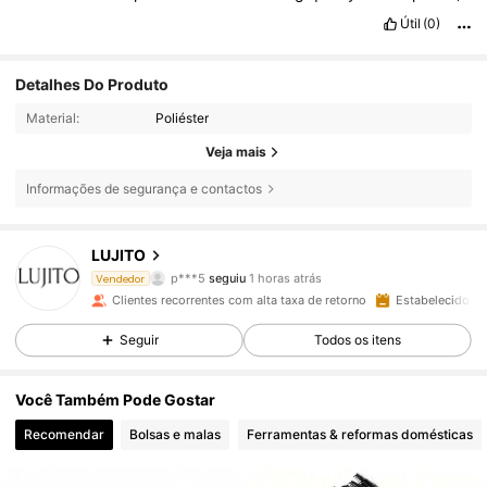
Útil
(0)
Detalhes Do Produto
Material:
Poliéster
Veja mais
Informações de segurança e contactos
2.4K Seguidores
4,89
LUJITO
p***5
seguiu
1 horas atrás
Vendedor
Clientes recorrentes com alta taxa de retorno
Estabelecido há
2.4K Seguidores
4,89
Seguir
Todos os itens
2.4K Seguidores
4,89
Você Também Pode Gostar
Recomendar
Bolsas e malas
Ferramentas & reformas domésticas
2.4K Seguidores
4,89