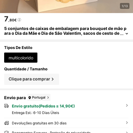
1/13
7
,80€
5 conjuntos de caixas de embalagem para bouquet de mão p
ara o Dia da Mãe e Dia de São Valentim, sacos de cesto de
flores vazados, caixas de embalagem de material DIY par
a bouquet feito à mão, sacos de transporte para embalagem
de bouquet
Tipos De Estilo
multicolorido
Quantidade / Tamanho
Clique para comprar
Envio para
Portugal
Envio gratuito(Pedidos ≥ 14,90€)
Entrega Est.:
6-10 Dias Úteis
Devoluções gratuitas em 30 dias
Pagamentos Seguros · Proteção da privacidade