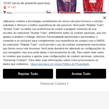
ntos para Presentes (Dourado, Beg
10/20 sacos de presente para buqu
e, Rosa)
ê em papel kraft, sacos de presente
10 Left
florais em papel kraft, adequados p
7
ara floristas, casamentos, festas de
,39€
aniversário, época de formatura e d
ecoração de casa
Utilizamos cookies e tecnologias semelhantes em nosso site para fornecer o serviço
solicitado e oferecer a melhor experiência de site possível. Você pode "Rejeitar Tudo",
"Aceitar Tudo" ou definir sua preferência de cookie a qualquer momento de sua
escolha. Ao selecionar "Aceitar Tudo", definiremos todos os cookies opcionais, que nos
ajudam a analisar o tráfego, oferecer funcionalidade aprimorada e personalizar o
conteúdo e os anúncios para complementar sua experiência de compra com a SHEIN.
Ao selecionar "Rejeitar Tudo", você permite o uso de cookies estritamente necessários
que fazem nosso site funcionar. Você pode desativá-los alterando as configurações do
10/20/50 Peças Sacos de Lembran
ças de Festa Teia de Aranha, Sacos
seu navegador, mas isso pode afetar o funcionamento do site. Para saber mais sobre
3
,74€
de Presente Vermelhos e Azuis com
os cookies que usamos e ajustar suas configurações de cookies opcionais, selecione
Pegas para Decorações de Festa d
"Gerenciar Cookies". Para obter mais informações sobre como processamos os
e Aniversário com Tema de Aranha
dados que coletamos,
clique aqui para ver nossa Política de Privacidade.
de Desenhos Animados, Halloween
Rejeitar Tudo
Aceitar Tudo
20 folhas de papel de seda com glit
ter em formato grande, papel de art
40 Left
e sem ácido, ideal para embrulhos d
Gerenciar Cookies
ADICIONAR AO CARRINHO
4
e presentes, armazenamento, artes
,14€
4,15€
e artesanato, pacote grande, acess
ório para triturar, embrulho para cas
amentos, festas de aniversário, fran
jas DIY, enchimento triturado, artes,
artesanato e embalagem para flores