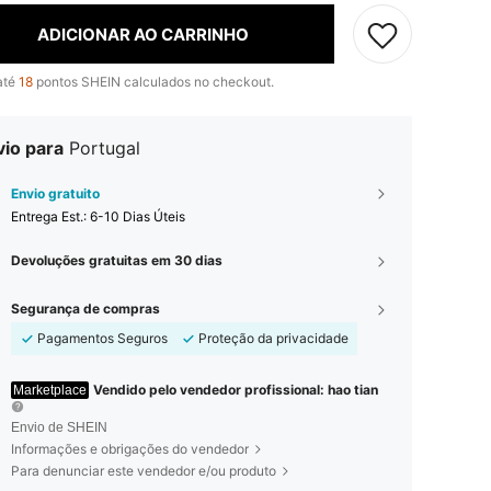
ADICIONAR AO CARRINHO
até
18
pontos SHEIN calculados no checkout.
vio para
Portugal
Envio gratuito
Entrega Est.:
6-10 Dias Úteis
Devoluções gratuitas em 30 dias
Segurança de compras
Pagamentos Seguros
Proteção da privacidade
Vendido pelo vendedor profissional: hao tian
Marketplace
Envio de SHEIN
Informações e obrigações do vendedor
Para denunciar este vendedor e/ou produto