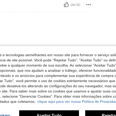
Útil (0)
s e tecnologias semelhantes em nosso site para fornecer o serviço soli
cia de site possível. Você pode "Rejeitar Tudo", "Aceitar Tudo" ou defi
Útil (0)
ookie a qualquer momento de sua escolha. Ao selecionar "Aceitar Tudo"
opcionais, que nos ajudam a analisar o tráfego, oferecer funcionalida
liações
onteúdo e os anúncios para complementar sua experiência de compra
tar Tudo", você permite o uso de cookies estritamente necessários que
pode desativá-los alterando as configurações do seu navegador, mas is
 site. Para saber mais sobre os cookies que usamos e ajustar suas co
s, selecione "Gerenciar Cookies". Para obter mais informações sobre 
dados que coletamos,
clique aqui para ver nossa Política de Privacida
okies
Aceitar Tudo
Rejeita