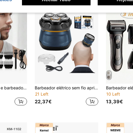
Aparador de pelos e barbeador elétrico 2 em 1 WEEME, kit de cuidados masculinos com carregamento USB, 4 pentes guia para barba, cabelo e costeletas, design azul moderno.
Barbeador elétrico sem fio aprimorado para homens calvos, com 6 lâminas rotativas de dupla ação, à prova d'água para uso seco e molhado, bateria de lítio recarregável, proporciona uma experiência de barbear suave.
21 Left
10 Left
22,37€
13,39€