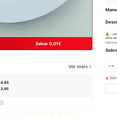
Manua
Descr
- Ut
teria s
Informa
- Su
Salvar 0,01€
explosã
Sobre
-la ou 
de temp
tar em 
Ver mais
31K+
4,43
3,95