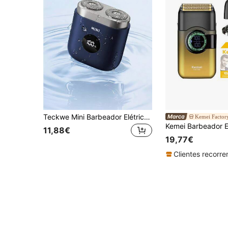
Teckwe Mini Barbeador Elétrico Portátil para Homem, Recarregável por USB, Ecrã Digital, Lâmina Dupla, Barbeador de Bolso Compacto e Impermeável para Viagens, para Barba Diária e Viagens de Negócios
Kemei Factory
11,88€
19,77€