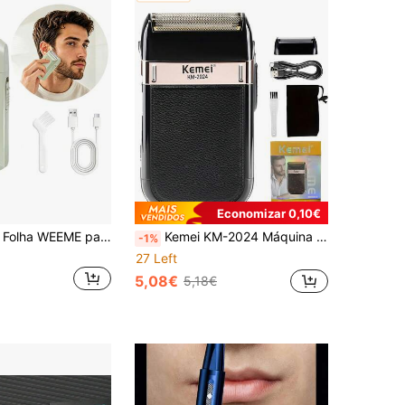
Economizar 0,10€
Barbeador de Folha WEEME para Homem, Barbeador Elétrico Recarregável USB-C, Aparador de Patilhas, Barbeador de Barba Portátil Sem Fio, Ferramenta de Precisão para Cuidados Faciais, Mini Lâmina de Viagem para Casa, Escritório e Viagens de Negócios
Kemei KM-2024 Máquina de barbear elétrica para homem | Aparador de barba, carregamento USB | Máquina de barbear de precisão sem fios e produto de remoção de pelos | Estojo de viagem ultraportátil para bolso | Presente de férias para pai/marido/amigo/filho
-1%
27 Left
5,08€
5,18€