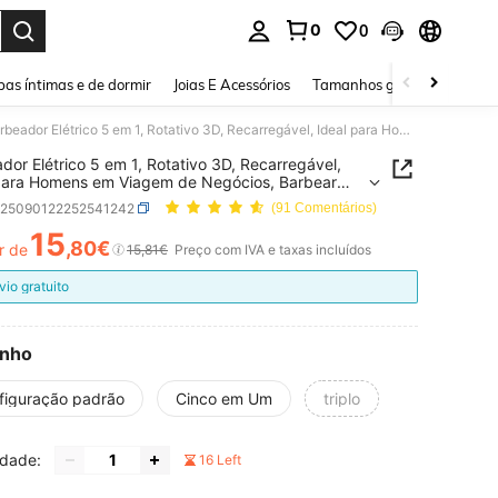
0
0
ar. Press Enter to select.
as íntimas e de dormir
Joias E Acessórios
Tamanhos grandes
Sapa
Barbeador Elétrico 5 em 1, Rotativo 3D, Recarregável, Ideal para Homens em Viagem de Negócios, Barbear Rápido no Carro, Manter a Boa Aparência a Qualquer Hora e em Qualquer Lugar, Uso Diário, Presente para o Marido
dor Elétrico 5 em 1, Rotativo 3D, Recarregável,
para Homens em Viagem de Negócios, Barbear
 no Carro, Manter a Boa Aparência a Qualquer
b25090122252541242
(91 Comentários)
 em Qualquer Lugar, Uso Diário, Presente para o
o
15
,80€
r de
ICE AND AVAILABILITY
15,81€
Preço com IVA e taxas incluídos
vio gratuito
nho
figuração padrão
Cinco em Um
triplo
idade:
16 Left