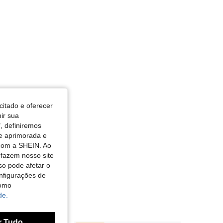
citado e oferecer
nir sua
, definiremos
de aprimorada e
 com a SHEIN. Ao
 fazem nosso site
so pode afetar o
nfigurações de
como
de.
r Tudo