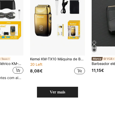
Kemei KM-TX10 Máquina de Barba Elétrica Profissional para Homem, Aparador de Barba, Recarregável por USB, Máquina para Cabeça Rapada, Bateria de Longa Duração, Uso Húmido e Seco, Uso Diário, Lâmina Dupla, Máquina de Barba Rotativa com Folha
 Store
VGR
Kemei Barbeador Elétrico KM-T389, Barbeador Masculino de Folha Reciprocante em Cor Fashion, Aparador de Barba Recarregável por USB, Presente para Homem, Presente de Aniversário para Namorado
20 Left
11,15€
8,08€
Clientes recorrentes com alta taxa de retorno
Ver mais