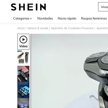
Maqu
Use up 
Categorias
Novidades
Navio rápido
Roupas femininas
Início
beleza & saúde
Aparelho de Cuidados Pessoais
Aparelho
/
/
/
Video