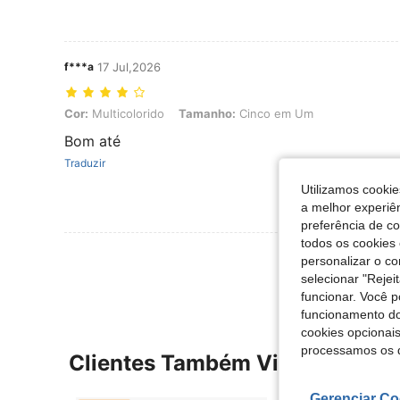
f***a
17 Jul,2026
Cor: Multicolorido, Tamanho: Cinco em Um
Cor:
Multicolorido
Tamanho:
Cinco em Um
Bom até
Traduzir
Utilizamos cookie
a melhor experiên
preferência de c
todos os cookies 
Ver Mais Ava
personalizar o c
selecionar "Rejei
funcionar. Você 
funcionamento do
cookies opcionai
processamos os 
Clientes Também Visitaram
Gerenciar Co