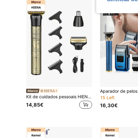
HIENA
Kit de cuidados pessoais HIENA 3 em 1 sem fio, na cor cobre, com carregamento rápido e longa duração da bateria. Inclui barbeador elétrico, aparador de pelos do nariz, carregador veicular USB e design à prova d'água. Uma escolha ideal para homens e um presente perfeito para o Dia dos Pais. Este kit recarregável é adequado para aparar barba, cabelo, pelos do corpo e do rosto.
15 Left
14,85€
16,30€