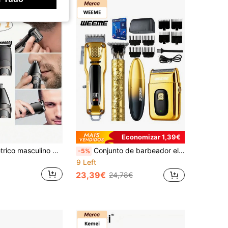
Economizar 1,39€
Barbeador elétrico masculino de folha de alumínio, barbeador recíproco recarregável sem fios USB, aparador elétrico para pelos do nariz e orelhas, barbeador de precisão para barba e laterais, barbeador elétrico recarregável, máquina de cortar cabelo recarregável, kit de cuidados masculinos, barbeador masculino
Conjunto de barbeador elétrico 4 em 1 WEEME para homens - Barbeador elétrico sem fio recarregável com aparador, visor digital, aparador de precisão para cabelo e barba, presente perfeito para aniversário, feriado, Dia dos Pais para pai ou namorado.
-5%
9 Left
23,39€
24,78€