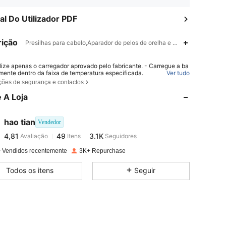
l Do Utilizador PDF
ição
Presilhas para cabelo,Aparador de pelos de orelha e nariz,Aparador de 
ilize apenas o carregador aprovado pelo fabricante. - Carregue a ba
4,81
49
3.1K
omente dentro da faixa de temperatura especificada.
Ver tudo
ções de segurança e contactos
bstituir a bateria por um tipo incorreto pode resultar em incêndio ou
o. - Descartar a bateria no fogo ou em um forno quente, ou esmagá
 A Loja
cortá-la, pode resultar em explosão. - Deixar a bateria em condições
4,81
49
3.1K
eratura extremamente alta ou baixa pressão atmosférica pode resul
explosão ou vazamento de líquido ou gás inflamável;
hao tian
Vendedor
4,81
49
3.1K
Avaliação
Itens
Seguidores
g***7
pago
1 dia atrás
 Vendidos recentemente
3K+ Repurchase
4,81
49
3.1K
Todos os itens
Seguir
4,81
49
3.1K
4,81
49
3.1K