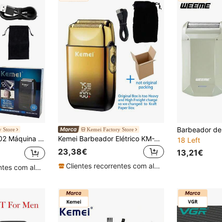
 Store
Kemei Factory Store
por USB, para barbear, aparar barba, pelos faciais, adequada para uso diário.
Kemei Barbeador Elétrico KM-TX10, Barbeador Profissional Masculino de Alta Velocidade 7500 RPM, Aparador de Barba, Barbeador Recarregável via USB, Barbeador para Cabeça Raspada, Uso Diário Masculino, Barbeador Reciprocante de Lâmina Dupla
18 Left
23,38€
13,21€
Clientes recorrentes com alta taxa de retorno
Clientes recorrentes com alta taxa de retorno