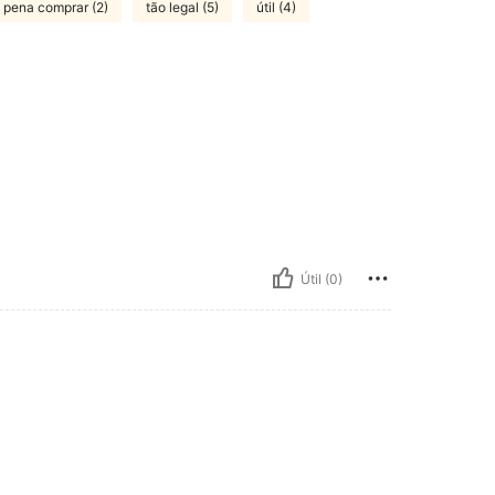
a pena comprar (2)
tão legal (5)
útil (4)
Útil (0)