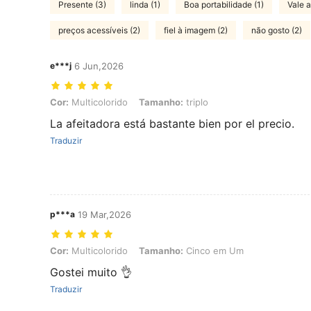
Presente (3)
linda (1)
Boa portabilidade (1)
Vale 
preços acessíveis (2)
fiel à imagem (2)
não gosto (2)
e***j
6 Jun,2026
Cor: Multicolorido, Tamanho: triplo
Cor:
Multicolorido
Tamanho:
triplo
La afeitadora está bastante bien por el precio.
Traduzir
p***a
19 Mar,2026
Cor: Multicolorido, Tamanho: Cinco em Um
Cor:
Multicolorido
Tamanho:
Cinco em Um
Gostei muito 👌
Traduzir