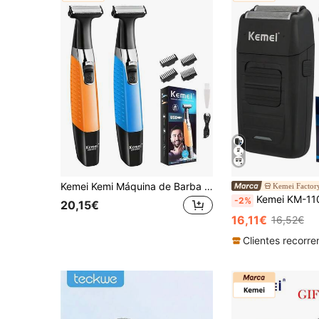
Kemei Kemi Máquina de Barba Elétrica Multifunções para Homem IPX7 à Prova de Água & Aparador de Barba | Carregamento USB, Sistema Multilâminas, Cabeças para Aparar Sobrancelhas e Corpo, Barba e Depilação para Homem | Kit de Cuidados Pessoais para Casa e Viagem, Presente para Homem
Kemei Factory
Kemei KM-1102 Máquina de barbear elétrica para homem, uso húmido & seco, recarregável 
-2%
20,15€
16,11€
16,52€