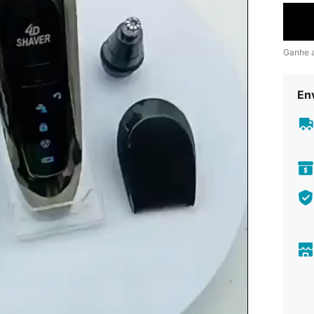
Ganhe 
En