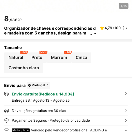
1/15
8
,98€
Organizador de chaves e correspondências d
4,79
(
100+
)
e madeira com 5 ganchos, design para m
ontagem na parede, ideal para hall de entr
ada, corredor, cozinha e estilo rústico.
Tamanho
3 left
5 left
7 left
Natural
Preto
Marrom
Cinza
Castanho claro
Envio para
Portugal
Envio gratuito(Pedidos ≥ 14,90€)
Entrega Est.:
Agosto 13 - Agosto 25
Devoluções gratuitas em 30 dias
Pagamentos Seguros · Proteção da privacidade
Vendido pelo vendedor profissional: AODING e
Marketplace