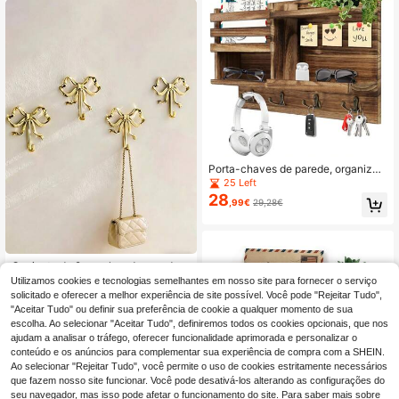
zação de Decoração Sazonal
mento.
Porta-chaves de parede, organizad
or de chaves e correspondências d
25 Left
e madeira maciça para parede, port
28
,99€
29,28€
a-chaves de 8 ganchos para entrad
a, corredor, quarto, decoração de c
asa de fazenda
Conjunto de 2 ganchos de parede v
intage em formato de laço, ganchos
23 Left
Utilizamos cookies e tecnologias semelhantes em nosso site para fornecer o serviço
de laço prateados, ganchos de pare
4
solicitado e oferecer a melhor experiência de site possível. Você pode "Rejeitar Tudo",
,74€
de em formato de laço de latão, cab
"Aceitar Tudo" ou definir sua preferência de cookie a qualquer momento de sua
ides de porta, ganchos para toalha
escolha. Ao selecionar "Aceitar Tudo", definiremos todos os cookies opcionais, que nos
s, ganchos para casacos de latão, a
ajudam a analisar o tráfego, oferecer funcionalidade aprimorada e personalizar o
dequados para decoração de quart
o, banheiro, sala de estar e cozinha,
conteúdo e os anúncios para complementar sua experiência de compra com a SHEIN.
ganchos para casacos em estilo nór
Ao selecionar "Rejeitar Tudo", você permite o uso de cookies estritamente necessários
dico retrô, ganchos de parede em fo
que fazem nosso site funcionar. Você pode desativá-los alterando as configurações do
rmato de laço de latão maciço.
seu navegador, mas isso pode afetar o funcionamento do site. Para saber mais sobre