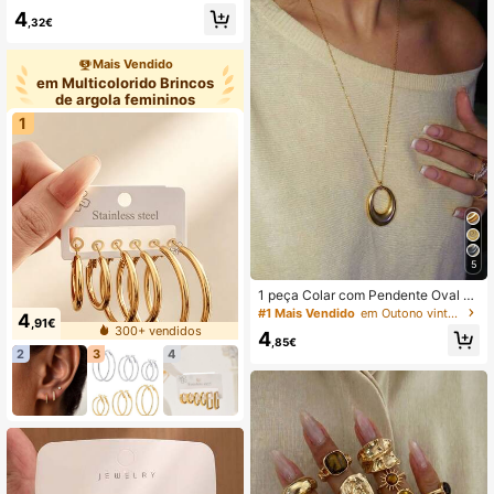
estas, festivais, banquetes e como
4
presente para ela
,32€
Mais Vendido
em Multicolorido Brincos
de argola femininos
1
5
1 peça Colar com Pendente Oval G
eométrico em Aço Inoxidável Reves
#1 Mais Vendido
em Outono vintage Colares Femininos
4
,91€
tido a Ouro 18K, Colar Minimalista V
300+ vendidos
4
intage de Luxo, Adequado para Uso
,85€
2
3
4
Diário