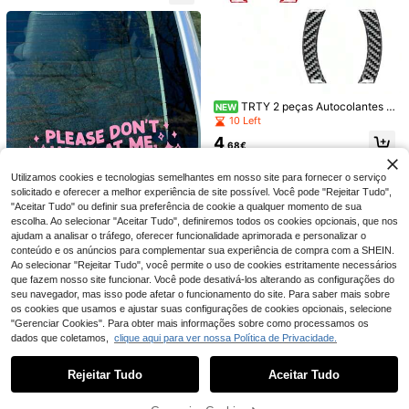
a e Espelhos
Conjunto de 4 adesivos engraçado
s para carros "Princesa Passageira"
3
,73€
- decalques criativos para acessóri
os externos para espelhos, adesivo
TRTY 2 peças Autocolantes D
NEW
s assimétricos com tema de estrela,
ecorativos de Fibra de Carbono Atu
10 Left
para interiores de carros, para super
Princesa Passageira Carta Padrão
alizados, Decoração da Moldura de
fícies de plástico/vidro/metal
Sol Viseira Espelho Retrovisor Adesi
4
3
Navegação da Consola, Acessórios
,68€
,68€
vo de Carro, Acessórios de Decoraç
para Interior de Carro Mini F Chassi
ão Automotiva
s, Adequado para Acessórios de Int
Utilizamos cookies e tecnologias semelhantes em nosso site para fornecer o serviço
erior Mini F54 F55 F56 F60, També
solicitado e oferecer a melhor experiência de site possível. Você pode "Rejeitar Tudo",
m Adequado como Presente
"Aceitar Tudo" ou definir sua preferência de cookie a qualquer momento de sua
escolha. Ao selecionar "Aceitar Tudo", definiremos todos os cookies opcionais, que nos
ajudam a analisar o tráfego, oferecer funcionalidade aprimorada e personalizar o
conteúdo e os anúncios para complementar sua experiência de compra com a SHEIN.
Ao selecionar "Rejeitar Tudo", você permite o uso de cookies estritamente necessários
que fazem nosso site funcionar. Você pode desativá-los alterando as configurações do
Por favor, não buzine para mim, eu
seu navegador, mas isso pode afetar o funcionamento do site. Para saber mais sobre
provavelmente já estou chorando A
4
,08€
desivo / Adesivo Engraçado para B
os cookies que usamos e ajustar suas configurações de cookies opcionais, selecione
umper / Acessórios de Carro Moder
"Gerenciar Cookies". Para obter mais informações sobre como processamos os
nos / Adesivo fofo para Carro
dados que coletamos,
clique aqui para ver nossa Política de Privacidade.
Mostrar artigos semelhantes em stock
Veja tudo
Economizar 0,02€
Versão Alargada Atualizada - Mons
Rejeitar Tudo
Aceitar Tudo
Desculpe, este produto está esgotado.
(20 peças) 3 cm/1,2 cm (2 tamanho
Protetor De Soleira De Porta De Car
ter Cat Eye - Autocolante Universal
2 Left
s) Adesivo circular transparente de
ro À Prova De Riscos Em 3d, Adesiv
de Fibra de Carbono Monster Eye p
3
4
,18€
,44€
4,46€
4
dupla face com alta viscosidade e p
o De Fibra De Carbono Nano, Fita P
ara Luz de Travão Traseira de Carr