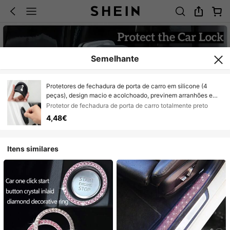
Semelhante
Protetores de fechadura de porta de carro em silicone (4
peças), design macio e acolchoado, previnem arranhões e
colisões, fechamento silencioso, acessório prático e
Protetor de fechadura de porta de carro totalmente preto
decorativo para o interior do carro.
4,48€
Itens similares