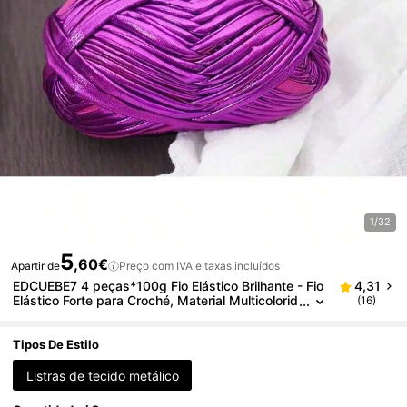
1/32
5
,60€
Apartir de
Preço com IVA e taxas incluídos
EDCUEBE7 4 peças*100g Fio Elástico Brilhante - Fio
4,31
Elástico Forte para Croché, Material Multicolorid
(16)
o para Croché e Tricô, Fio Metálico Não Desbot
ante, Cores Brilhantes e Suaves - Perfeito para Proj
etos DIY, Bolsas, Chapéus, Decoração de Casa, Su
Tipos De Estilo
perfície Lisa e Brilhante,
Listras de tecido metálico