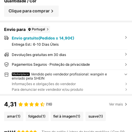
Quantidade / Cor
Clique para comprar
Envio para
Portugal
Envio gratuito(Pedidos ≥ 14,90€)
Entrega Est.:
6-10 Dias Úteis
Devoluções gratuitas em 30 dias
Pagamentos Seguros · Proteção da privacidade
Vendido pelo vendedor profissional: wangxin e
Marketplace
enviado pela SHEIN
Informações e obrigações do vendedor
Para denunciar este vendedor e/ou produto
4,31
(16)
Ver mais
amar
(1)
folgado
(1)
fiel à imagem
(1)
suave
(1)
m***4
Tipos de estilo: Listras de tecido metálico / Cor: 09# Cinza Escuro / Quantidade: 1PC