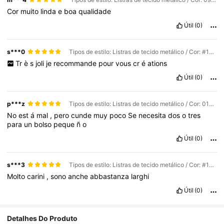
Cor
muito
linda
e
boa
qualidade
Útil
(0)
s***0
Tipos de estilo: Listras de tecido metálico / Cor: #16 Azul Celeste / Quantidade: 4pcs
Tr
è
s
joli
je
recommande
pour
vous
cr
é
ations
Útil
(0)
p***z
Tipos de estilo: Listras de tecido metálico / Cor: 01# Vermelho / Quantidade: 1PC
No
est
á
mal
,
pero
cunde
muy
poco
Se
necesita
dos
o
tres
para
un
bolso
peque
ñ
o
Útil
(0)
s***3
Tipos de estilo: Listras de tecido metálico / Cor: #11 Lindo Brilho Dourado / Quantidade: 4pcs
Molto
carini
,
sono
anche
abbastanza
larghi
Útil
(0)
Detalhes Do Produto