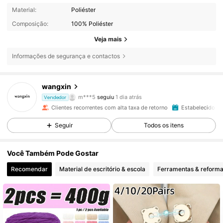
Material:
Poliéster
Composição:
100% Poliéster
Veja mais
Informações de segurança e contactos
4K Seguidores
4,88
wangxin
m***5
seguiu
1 dia atrás
Vendedor
d***1
está a navegar
Clientes recorrentes com alta taxa de retorno
Estabelecido há
4K Seguidores
4,88
Seguir
Todos os itens
4K Seguidores
4,88
Você Também Pode Gostar
Recomendar
Material de escritório & escola
Ferramentas & reform
4K Seguidores
4,88
4K Seguidores
4,88