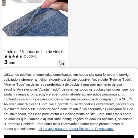
1 rolo de 66 jardas de fita de viés fu
sível, adesivo dupla-face, adesivo f
(1000+)
orte lavável, fita termofusível com s
3
,08€
uporte dupla-face, fita de borda se
m costura, adequada para alterar ro
upas, calças, jeans, cortinas e vário
Utilizamos cookies e tecnologias semelhantes em nosso site para fornecer o serviço
s tecidos
solicitado e oferecer a melhor experiência de site possível. Você pode "Rejeitar Tudo",
"Aceitar Tudo" ou definir sua preferência de cookie a qualquer momento de sua
escolha. Ao selecionar "Aceitar Tudo", definiremos todos os cookies opcionais, que nos
ajudam a analisar o tráfego, oferecer funcionalidade aprimorada e personalizar o
conteúdo e os anúncios para complementar sua experiência de compra com a SHEIN.
Ao selecionar "Rejeitar Tudo", você permite o uso de cookies estritamente necessários
que fazem nosso site funcionar. Você pode desativá-los alterando as configurações do
seu navegador, mas isso pode afetar o funcionamento do site. Para saber mais sobre
os cookies que usamos e ajustar suas configurações de cookies opcionais, selecione
"Gerenciar Cookies". Para obter mais informações sobre como processamos os
dados que coletamos,
clique aqui para ver nossa Política de Privacidade.