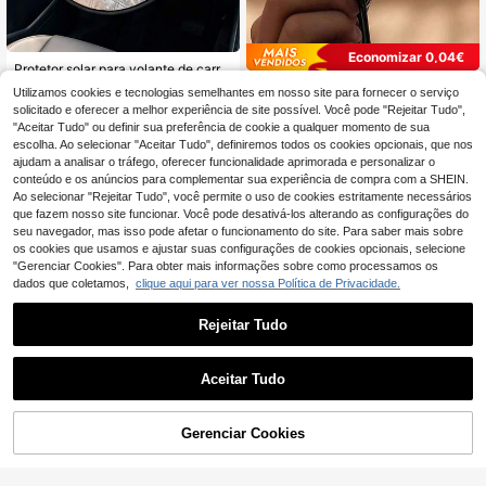
Economizar 0,04€
Protetor solar para volante de carro, película de alumínio resistente ao calor, capa isolante para volante de 16,93 polegadas para encaixar, protetor dobrável portátil isolante térmico e refrescante, acessório universal para capa de volante, capa universal para volante de carro, à prova de sol, anti-queimaduras, resistente ao calor, adequado para a maioria dos sedãs e SUVs
Ganchos magnéticos removíveis para barracas, 5 peças/2 peças/1 peça, essenciais para praia ao ar livre, suprimentos para festas de acampamento, clipes para barracas
-1%
16 Left
Utilizamos cookies e tecnologias semelhantes em nosso site para fornecer o serviço
solicitado e oferecer a melhor experiência de site possível. Você pode "Rejeitar Tudo",
2
3
,98€
,64€
3,68€
"Aceitar Tudo" ou definir sua preferência de cookie a qualquer momento de sua
escolha. Ao selecionar "Aceitar Tudo", definiremos todos os cookies opcionais, que nos
ajudam a analisar o tráfego, oferecer funcionalidade aprimorada e personalizar o
conteúdo e os anúncios para complementar sua experiência de compra com a SHEIN.
Ao selecionar "Rejeitar Tudo", você permite o uso de cookies estritamente necessários
que fazem nosso site funcionar. Você pode desativá-los alterando as configurações do
seu navegador, mas isso pode afetar o funcionamento do site. Para saber mais sobre
os cookies que usamos e ajustar suas configurações de cookies opcionais, selecione
"Gerenciar Cookies". Para obter mais informações sobre como processamos os
dados que coletamos,
clique aqui para ver nossa Política de Privacidade.
Rejeitar Tudo
Aceitar Tudo
Gerenciar Cookies
ADICIONAR AO CARRINHO
Economizar 1,19€
Chapéu-guarda-sol multifuncional mãos livres com proteção UV e revestimento impermeável, chapéu leve de proteção contra sol e chuva, unissexo, guarda-sol de cabeça vestível multicolor, adequado para campismo ao ar livre, férias, pesca, quintal e jardim
5 peças de tiras de fixação para guarda-sol grande de exterior, tiras de fixação à prova de vento, fecho à prova de vento para guarda-sol de jardim em consola, ajustável preto, guarda-sol de praia, toldo de varanda, essencial de praia, pavilhão de exterior, equipamento de campismo
-16%