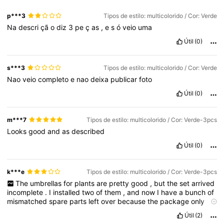
p***3
Tipos de estilo: multicolorido / Cor: Verde
Na
descri
çã
o
diz
3
pe
ç
as
,
e
s
ó
veio
uma
Útil
(0)
s***3
Tipos de estilo: multicolorido / Cor: Verde
Nao
veio
completo
e
nao
deixa
publicar
foto
Útil
(0)
m***7
Tipos de estilo: multicolorido / Cor: Verde-3pcs
Looks
good
and
as
described
Útil
(0)
k***e
Tipos de estilo: multicolorido / Cor: Verde-3pcs
The
umbrellas
for
plants
are
pretty
good
,
but
the
set
arrived
incomplete
.
I
installed
two
of
them
,
and
now
I
have
a
bunch
of
mismatched
spare
parts
left
over
because
the
package
only
included
4
poles
and
2
ground
stakes
for
6
umbrellas
Útil
(2)