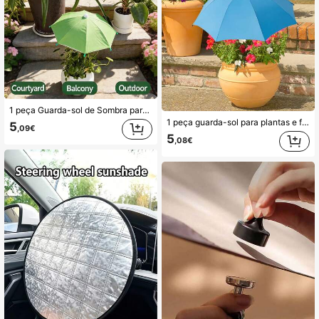
1 peça Guarda-sol de Sombra para Plantas e Flores de Jardim Colorido de 10,63 Polegadas, Guarda-sol de Proteção Solar Floral, Decoração de Jardim, Guarda-sol para Plantas em Vaso, Guarda-sol com Estaca para Solo Exterior, Guarda-sol de Sombra para Plantas de Varanda Interior, Sombra para Vasos de Jardim, Decoração de Jardim, Acessórios de Jardim, Adequado para Decoração de Varanda, Decoração Exterior, Decoração de Jardim, Decoração de Quintal, Decoração de Pátio, Acessórios para Plantas, Suprimentos de Jardim, Proteção de Plantas de Verão, Decoração de Verão, Vasos de Plantas, Proteção de Flores, Decoração de Jardim para Feriados, Essenciais de Jardim
1 peça guarda-sol para plantas e flores, guarda-sol para bonsai em vaso, guarda-sol com estaca para exterior, guarda-sol de proteção para plantas de jardinagem exterior com microisolamento, retrátil, isolamento térmico eficaz, adequado para plantas, acessórios essenciais para plantas de exterior, acessórios para plantas, decoração de pátio, casinha de pássaros, casinha de esquilos, decoração de jardim, acessórios essenciais para vasos de flores de jardim, ornamentos decorativos, casamento
5
,09€
5
,08€