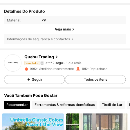
Detalhes Do Produto
Material:
PP
Veja mais
Informações de segurança e contactos
3.1K Seguidores
4,78
Quehu Trading
a***2
seguiu
1 dia atrás
Vendedor
r***2
está a navegar
3.1K Seguidores
99K+ Vendidos recentemente
19K+ Repurchase
4,78
Seguir
Todos os itens
3.1K Seguidores
4,78
Você Também Pode Gostar
Recomendar
Ferramentas & reformas domésticas
Têxtil de Lar
3.1K Seguidores
4,78
3.1K Seguidores
4,78