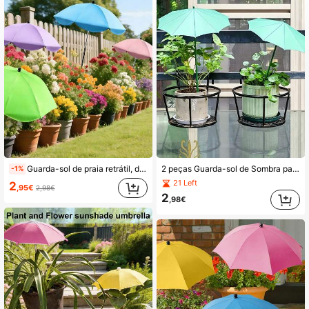
3.1K Seguidores
4,78
3.1K Seguidores
4,78
3.1K Seguidores
4,78
Guarda-sol de praia retrátil, dupla função para sombreamento de plantas, com estaca para ajuste de altura, evita queimaduras solares nas plantas, portátil para atividades ao ar livre, caminhadas e acampamentos.
2 peças Guarda-sol de Sombra para Plantas de Exterior, Guarda-sol de Proteção para Plantas, Design de Proteção Solar e Isolamento Térmico, Disponível em Diferentes Tamanhos, Prático para Cuidar de Plantas Altas e Baixas, Sombra e Cobertura de Chuva para Jardim em Vaso, Sombra e Cobertura de Chuva para Flores e Legumes de Jardim - Adequado para Plantas de Exterior, Decoração de Jardim de Exterior, Ventilador, Decoração de Quarto, Presente para Professor, Decoração de Casamento, Acessório de Feriado, Mobiliário de Jardim, Jardim, DIY, Decoração de Quarto, Decoração de Cozinha, Essencial de Dormitório, Arrecadação, Essencial de Viagem, Artigos para Despedida de Solteiro, Decoração de Casa
-1%
3.1K Seguidores
4,78
21 Left
2
,95€
2,98€
2
,98€
3.1K Seguidores
4,78
3.1K Seguidores
4,78