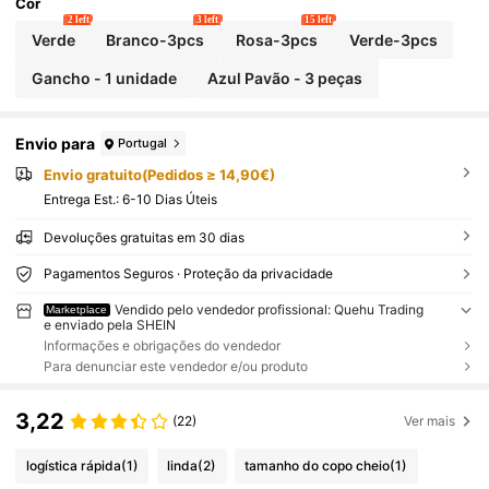
Cor
2 left
3 left
15 left
Verde
Branco-3pcs
Rosa-3pcs
Verde-3pcs
Gancho - 1 unidade
Azul Pavão - 3 peças
Envio para
Portugal
Envio gratuito(Pedidos ≥ 14,90€)
Entrega Est.:
6-10 Dias Úteis
Devoluções gratuitas em 30 dias
Pagamentos Seguros · Proteção da privacidade
Vendido pelo vendedor profissional: Quehu Trading
Marketplace
e enviado pela SHEIN
Informações e obrigações do vendedor
Para denunciar este vendedor e/ou produto
3,22
(22)
Ver mais
logística rápida
(1)
linda
(2)
tamanho do copo cheio
(1)