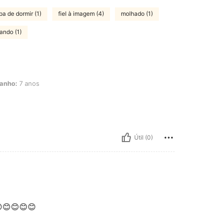
pa de dormir (1)
fiel à imagem (4)
molhado (1)
ando (1)
os
anho:
7 anos
Útil (0)
😊😊😊😊