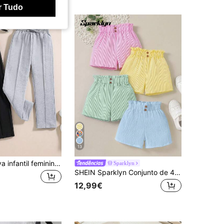
r Tudo
13
Calça esportiva infantil feminina com detalhe de costura na cintura e laço
Sparklyn
SHEIN Sparklyn Conjunto de 4 Shorts de Verão para Rapariga Jovem, Às Riscas, Cintura Elástica, Corte Largo, Back to School
12,99€