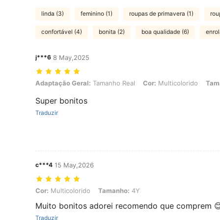
linda (3)
feminino (1)
roupas de primavera (1)
rou
confortável (4)
bonita (2)
boa qualidade (6)
enrol
j***6
8 May,2025
Adaptação Geral: Tamanho Real, Cor: Multicolorido, Tamanho: 7 an
Adaptação Geral:
Tamanho Real
Cor:
Multicolorido
Tam
Super bonitos
Traduzir
c***4
15 May,2026
Cor: Multicolorido, Tamanho: 4Y
Cor:
Multicolorido
Tamanho:
4Y
Muito bonitos adorei recomendo que comprem 
Traduzir