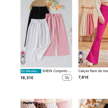
12
8
SHEIN Conjunto de 3 peças para meninas, calças casuais confortáveis de pernas largas, ideais para primavera e outono. Elegantes para o outono/inverno.
EU Warehouse
7,81€
18,31€