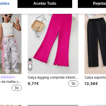
okies
Aceitar Tudo
Rejeita
12
Calça legging comprida infantil feminina, lisa, com textura canelada vertical, alta elasticidade e confortável, modelo princesa. Novidade para a primavera/verão. Calça feminina casual de pernas largas, cintura alta e modelagem flare com babados elásticos.
LAYR KIDS
Calças de moletom de malha com estampa de folhas cinzentas e patchwork, cós rosa, para rapariga/raparigas jovens, roupa de outono
9,77€
13,36€