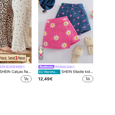
7
EIN SLAYR KIDS
Elladie kids
EIN Calças flare casuais e confortáveis de cintura média com estampado floral para rapariga jovem, adequadas para a escola, regresso às aulas, desporto e lazer
SHEIN Elladie kids Conjunto de 2 peças para meninas com shorts assimétricos estampados com girassóis, corações e rostos em estilo jeans, nas cores azul e rosa, perfeitos para passeios de verão.
EU Warehouse
12,49€