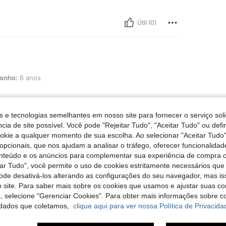
Útil (0)
os
anho:
6 anos
s e tecnologias semelhantes em nosso site para fornecer o serviço soli
cia de site possível. Você pode "Rejeitar Tudo", "Aceitar Tudo" ou defi
Útil (0)
ookie a qualquer momento de sua escolha. Ao selecionar "Aceitar Tudo"
opcionais, que nos ajudam a analisar o tráfego, oferecer funcionalida
onteúdo e os anúncios para complementar sua experiência de compra
liações
tar Tudo", você permite o uso de cookies estritamente necessários que
pode desativá-los alterando as configurações do seu navegador, mas is
 site. Para saber mais sobre os cookies que usamos e ajustar suas co
s, selecione "Gerenciar Cookies". Para obter mais informações sobre 
dados que coletamos,
clique aqui para ver nossa Política de Privacida