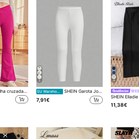
5
9
Calças flare de malha cruzada de cintura alta para meninas, leggings infantis de ioga para o outono, calças compridas flare, calças esportivas para atividades ao ar livre
SHEIN Garota Jovem Sólido Perneiras
El
EU Warehouse
7,91€
11,38€