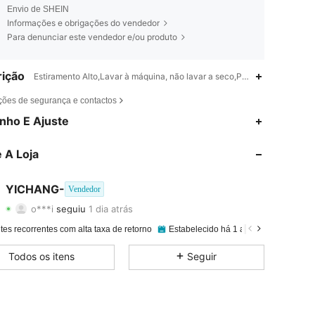
Envio de SHEIN
Informações e obrigações do vendedor
Para denunciar este vendedor e/ou produto
ição
Estiramento Alto,Lavar à máquina, não lavar a seco,Poliéster
ções de segurança e contactos
4,83
16
372
nho E Ajuste
4,83
16
372
 A Loja
4,83
16
372
YICHANG-
Vendedor
o***i
seguiu
1 dia atrás
4,83
16
372
Avaliação
Itens
Seguidores
tes recorrentes com alta taxa de retorno
Estabelecido há 1 ano
16K+ Vendi
4,83
16
372
Todos os itens
Seguir
4,83
16
372
4,83
16
372