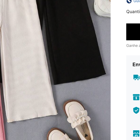
Gui
Quant
Ganhe 
En