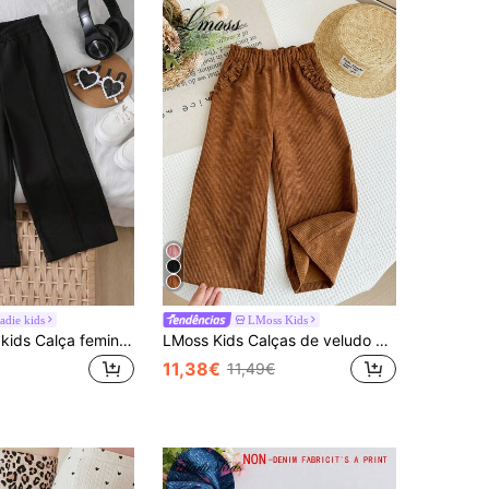
ladie kids
LMoss Kids
SHEIN Elladie kids Calça feminina de perna larga sólida para uso diário
LMoss Kids Calças de veludo cotelê de perna larga para meninas, casuais e soltas
11,38€
11,49€