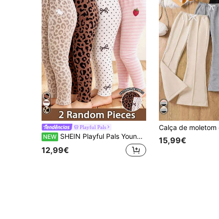
Playful Pals
SHEIN Playful Pals YoungGirl Leggings Casuais Minimalistas com Estampa de Leopardo, Riscas e Laço, Caixa Surpresa 4 peças/conjunto, envio aleatório de 2 peças
NEW
15,99€
12,99€