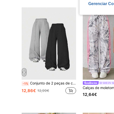
Gerenciar Co
Conjunto de 2 peças de calças casuais soltas de perna reta, estilo streetwear para meninas, cor sólida
SHEIN S
-1%
12,86€
12,99€
12,64€