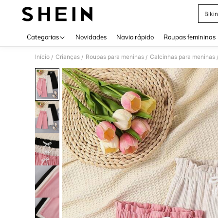
Bikin
Use up 
Categorias
Novidades
Navio rápido
Roupas femininas
Início
Crianças
Roupas para meninas
Calcinhas para meninas
/
/
/