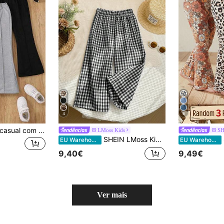
4
8
Calça de moletom casual com cintura elástica e perna larga para meninas
LMoss Kids
SH
SHEIN LMoss Kids Calça casual solta xadrez LMoss Young Girl
SH
EU Warehouse
EU Warehouse
9,40€
9,49€
Ver mais