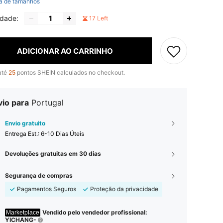
a de tamanhos
idade:
17 Left
ADICIONAR AO CARRINHO
até
25
pontos SHEIN calculados no checkout.
vio para
Portugal
Envio gratuito
Entrega Est.:
6-10 Dias Úteis
Devoluções gratuitas em 30 dias
Segurança de compras
Pagamentos Seguros
Proteção da privacidade
Vendido pelo vendedor profissional:
Marketplace
YICHANG-