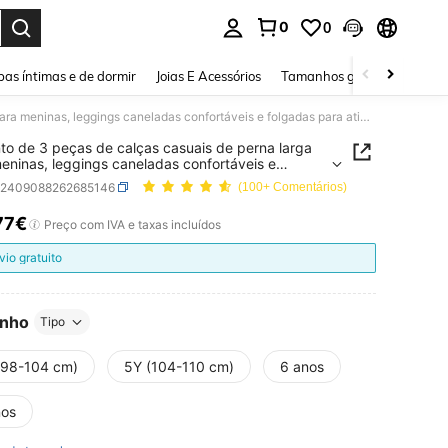
0
0
ar. Press Enter to select.
as íntimas e de dormir
Joias E Acessórios
Tamanhos grandes
Sapa
Conjunto de 3 peças de calças casuais de perna larga para meninas, leggings caneladas confortáveis e folgadas para atividades ao ar livre, primavera e outono.
to de 3 peças de calças casuais de perna larga
eninas, leggings caneladas confortáveis e
as para atividades ao ar livre, primavera e outono.
k2409088262685146
(100+ Comentários)
77€
ICE AND AVAILABILITY
Preço com IVA e taxas incluídos
vio gratuito
nho
Tipo
(98-104 cm)
5Y (104-110 cm)
6 anos
nos