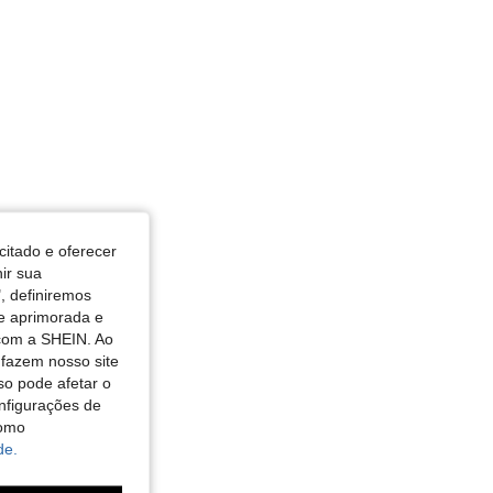
citado e oferecer
nir sua
, definiremos
de aprimorada e
 com a SHEIN. Ao
 fazem nosso site
so pode afetar o
nfigurações de
como
de.