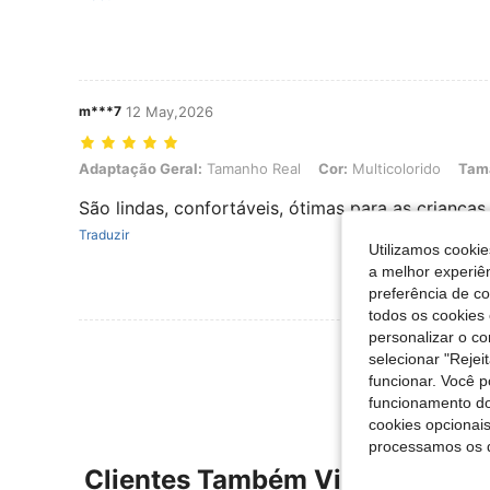
m***7
12 May,2026
Adaptação Geral: Tamanho Real, Cor: Multicolorido, Tamanho: 6 an
Adaptação Geral:
Tamanho Real
Cor:
Multicolorido
Tam
São lindas, confortáveis, ótimas para as crianças
Traduzir
Utilizamos cookie
a melhor experiên
preferência de c
todos os cookies 
personalizar o c
Ver Mais Ava
selecionar "Rejei
funcionar. Você 
funcionamento do
cookies opcionai
processamos os 
Clientes Também Visitaram