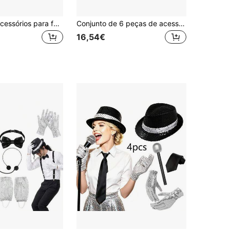
Conjunto de acessórios para fantasia Disco Fashion Rock com lantejoulas, 1/2/3/4/5 peças, inclui 1 chapéu e 1 par de luvas, adequado para looks de festa de dança de moda para homem e mulher, para festas temáticas, espetáculos em palco, cosplay, Halloween e festas de máscaras
Conjunto de 6 peças de acessórios de moda "King Of Music", inclui chapéu, luvas brilhantes, gravata, auscultadores, microfone e alça, adequado para festa de adultos, chá de panela, festa temática e festival de música, para interpretar o papel de rei da dança
16,54€