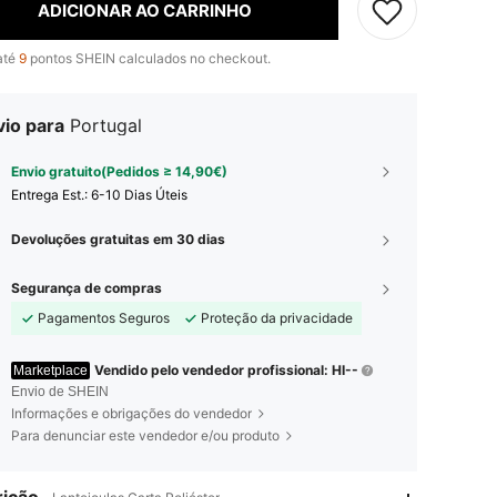
ADICIONAR AO CARRINHO
até
9
pontos SHEIN calculados no checkout.
vio para
Portugal
Envio gratuito(Pedidos ≥ 14,90€)
Entrega Est.:
6-10 Dias Úteis
Devoluções gratuitas em 30 dias
Segurança de compras
Pagamentos Seguros
Proteção da privacidade
Vendido pelo vendedor profissional: HI--
Marketplace
Envio de SHEIN
Informações e obrigações do vendedor
Para denunciar este vendedor e/ou produto