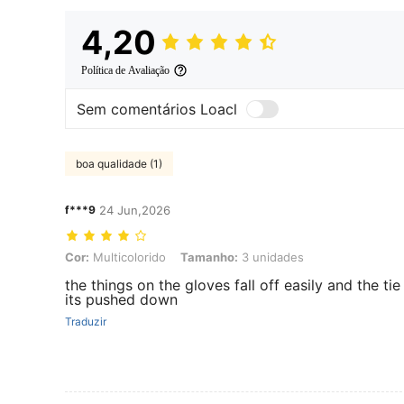
4,20
Política de Avaliação
Sem comentários Loacl
boa qualidade (1)
f***9
24 Jun,2026
Cor: Multicolorido, Tamanho: 3 unidades
Cor:
Multicolorido
Tamanho:
3 unidades
the things on the gloves fall off easily and the t
its pushed down
Traduzir