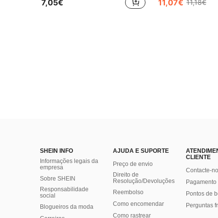
7,05€
11,07€
11,18€
SHEIN INFO
AJUDA E SUPORTE
ATENDIME
CLIENTE
Informações legais da
Preço de envio
empresa
Contacte-n
Direito de
Sobre SHEIN
Resolução/Devoluções
Pagamento 
Responsabilidade
Reembolso
Pontos de 
social
Como encomendar
Perguntas f
Blogueiros da moda
Como rastrear