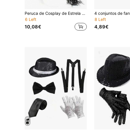
Peruca de Cosplay de Estrela do Rock dos Anos 80 para Halloween e Carnaval
6 Left
8 Left
10,08€
4,89€