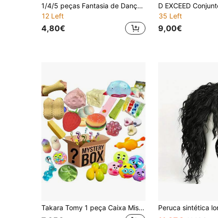
1/4/5 peças Fantasia de Dança Disco dos Anos 70 e 80, Traje de Estrela de Palco Masculino, Luvas de Lantejoulas Populares dos Anos 70 e 80, Cartola Preta, Óculos da Moda, Gravata, Suspensórios de Lantejoulas, Calças, Festa, Halloween, Cosplay
12 Left
35 Left
4,80€
9,00€
Takara Tomy 1 peça Caixa Mistério Brinquedo Anti-Stress para Apertar, Inclui Urso de Gelatina Transparente, Medusa com Brilho, Bola de Gota de Água Fluida, Pequena Taça Perolada, Pizza Realista, Bola com Expressão Engraçada e Mais Brinquedos de Borracha Macia para Descarregar, Desembrulhado Aleatoriamente Cheio de Diversão, Macio e Mastigável com Aperto Repetido e Recuperação Suave, Pequeno Ornamento de Decoração para Ambiente de Secretária, Brinquedo Portátil para Aliviar o Tédio nas Deslocações, Adequado para Lembranças de Festa, Sorteio na Sala de Aula, Pequeno Brinquedo de Caixa Mistério para Presentes de Feriados