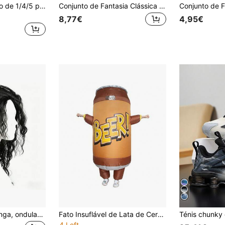
D EXCEED Conjunto de 1/4/5 peças de suspensórios elásticos em formato de Y, chapéu Fedora e gravata borboleta estilo discoteca retrô dos anos 70, acessórios para fantasia e festa.
Conjunto de Fantasia Clássica de Rei da Música com 3 peças: Cartola, Óculos da Moda e Luvas. Cartola vintage com glitter para discoteca, adereços para apresentações de palco, acessórios para dança de rua, ideal para Halloween, festas retrô disco dos anos 80/90, festas temáticas de celebridades e festas de aniversário retrô. Um conjunto permite criar rapidamente um visual clássico de palco, maximizando a atmosfera.
8,77€
4,95€
Peruca sintética longa, ondulada e cacheada, estilo anos 70/80, 50 cm (20 polegadas), cor preta, peruca masculina, ideal para cosplay, festas de fim de ano, uso casual e eventos de Halloween.
Fato Insuflável de Lata de Cerveja para Festa de Halloween e Natal, Fato Insuflável Unissexo, Fato Insuflável Personalizado para Feriados, Soprador Incluído, Bateria Não Incluída
4 Left