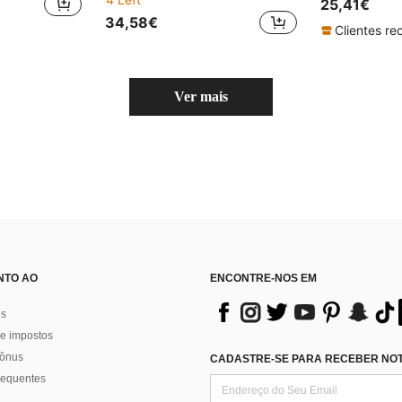
25,41€
34,58€
Ver mais
NTO AO
ENCONTRE-NOS EM
os
e impostos
bônus
CADASTRE-SE PARA RECEBER NOTÍ
requentes