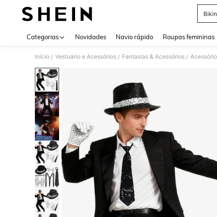
Bikin
Use up 
Categorias
Novidades
Navio rápido
Roupas femininas
Início
Vestuário e Acessórios
Fantasias & Acessórios
Acessório
/
/
/