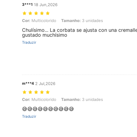
3***1
18 Jun,2026
Cor: Multicolorido, Tamanho: 3 unidades
Cor:
Multicolorido
Tamanho:
3 unidades
Chulísimo... La corbata se ajusta con una cremall
gustado muchísimo
Traduzir
m***4
2 Jul,2026
Cor: Multicolorido, Tamanho: 3 unidades
Cor:
Multicolorido
Tamanho:
3 unidades
😅😅😅😅😅😅😅😅😅😅
Traduzir