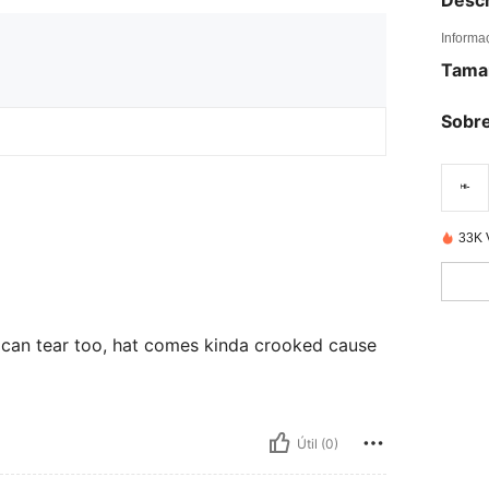
Descr
Informa
Tama
Sobre
33K 
ie can tear too, hat comes kinda crooked cause
Útil (0)