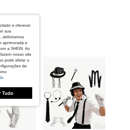
citado e oferecer
nir sua
, definiremos
de aprimorada e
 com a SHEIN. Ao
 fazem nosso site
so pode afetar o
nfigurações de
como
de.
r Tudo