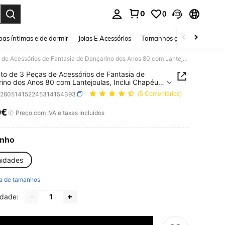
0
0
ar. Press Enter to select.
as íntimas e de dormir
Joias E Acessórios
Tamanhos grandes
Sapa
Conjunto de 3 Peças de Acessórios de Fantasia de Dançarino dos Anos 80 com Lantejoulas, Inclui Chapéu com Lantejoulas, Luvas com Lantejoulas e Gravata da Moda, Adequado para Adultos Assistirem ao Carnaval, Halloween ou Festa Disco Retrô dos Anos 1980
to de 3 Peças de Acessórios de Fantasia de
ino dos Anos 80 com Lantejoulas, Inclui Chapéu
ntejoulas, Luvas com Lantejoulas e Gravata da
c260514152245314154393
(5 Comentários)
Adequado para Adultos Assistirem ao Carnaval,
een ou Festa Disco Retrô dos Anos 1980
0€
ICE AND AVAILABILITY
Preço com IVA e taxas incluídos
nho
nidades
a de tamanhos
idade: