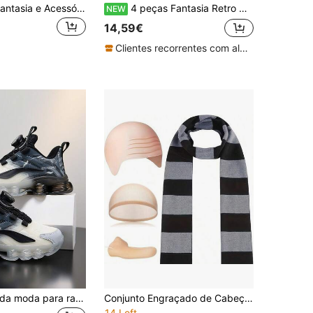
Conjunto de Fantasia e Acessórios "Rock Star" com 1/4/6/5/8 peças, com roupa de bailarino e estrela do rock dos anos 80, chapéu fedora com lantejoulas, luvas, suspensórios, laço e polainas
4 peças Fantasia Retro Disco Party dos Anos 80, Conjunto de Bailarino dos Anos 80 com Chapéu de Lantejoulas, Luvas e Gravata da Moda, Perfeito para Carnaval e Halloween, Festa Retro Disco Hip-Hop Cosplay
NEW
14,59€
Clientes recorrentes com alta taxa de retorno
Ténis chunky da moda para rapazes e raparigas, macios e confortáveis, com fivela rotativa, fáceis de calçar e descalçar, forro confortável, antiderrapantes e resistentes ao desgaste, sapatos desportivos casuais para estudantes de campus
Conjunto Engraçado de Cabeça Careca, Lenço às Riscas Preto e Cinzento, Nariz Falso de Silicone, Touca Careca de Silicone, Conjunto de Cosplay para Homem, Perfeito para Festas e Festivais, Festa
14 Left