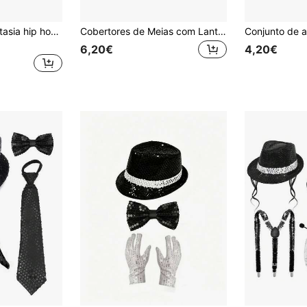
4 conjuntos de fantasia hip hop - conjunto de acessórios de rapper dos anos 80/90 | chapéu de pescador, colar com símbolo de dólar, corrente dourada, anel, pulseira - chapéu old school, conjunto hip hop cool rock, adequado para Halloween, parque infantil, festa retro, joias, acessórios divertidos, cerimónia de graduação e outras ocasiões.
Cobertores de Meias com Lantejoulas Prateadas Unissexo, Aquecedores de Pernas para Dança, Coberturas de Pés Curtas Brilhantes para Fantasia de Halloween, Aquecedores de Pernas Populares dos Anos 80 e 90 para Festa de Dança
6,20€
4,20€