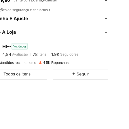
ição
Lantejoulas,Carta,Poliéster
ções de segurança e contactos
nho E Ajuste
4,84
78
1.9K
 A Loja
4,84
78
1.9K
HI--
Vendedor
4,84
78
1.9K
Avaliação
Itens
Seguidores
f***g
pago
1 dia atrás
Vendidos recentemente
4.5K Repurchase
4,84
78
1.9K
Todos os itens
Seguir
4,84
78
1.9K
4,84
78
1.9K
4,84
78
1.9K