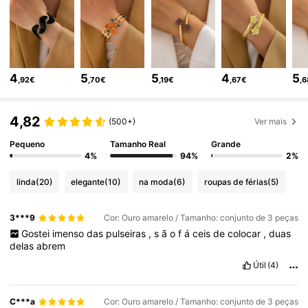
22K Seguidores
4,85
22K Seguidores
4,85
4
5
5
4
5
,92€
,70€
,19€
,67€
,
22K Seguidores
4,85
4,82
(500+)
Ver mais
22K Seguidores
4,85
Pequeno
Tamanho Real
Grande
4%
94%
2%
linda
(20)
elegante
(10)
na moda
(6)
roupas de férias
(5)
22K Seguidores
4,85
3***9
Cor: Ouro amarelo / Tamanho: conjunto de 3 peças
Gostei
imenso
das
pulseiras
,
s
ã
o
f
á
ceis
de
colocar
,
duas
22K Seguidores
4,85
delas
abrem
Útil
(4)
22K Seguidores
4,85
C***a
Cor: Ouro amarelo / Tamanho: conjunto de 3 peças