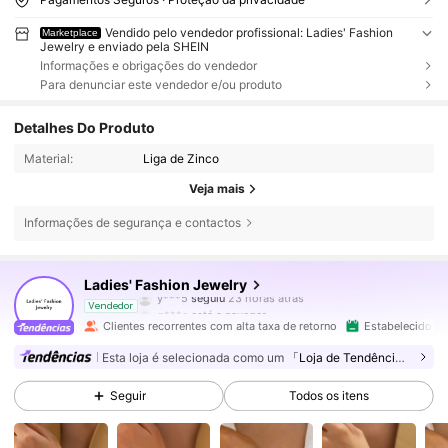
Vendido pelo vendedor profissional: Ladies' Fashion
Marketplace
Jewelry e enviado pela SHEIN
Informações e obrigações do vendedor
Para denunciar este vendedor e/ou produto
Detalhes Do Produto
Material:
Liga de Zinco
Veja mais
Informações de segurança e contactos
22K Seguidores
4,85
Ladies' Fashion Jewelry
g***a
está a navegar
Vendedor
22K Seguidores
4,85
Clientes recorrentes com alta taxa de retorno
Estabelecido há
Esta loja é selecionada como um
「Loja de Tendências」
22K Seguidores
4,85
Seguir
Todos os itens