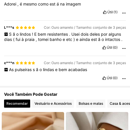
Adorei
,
é
mesmo
como
est
á
na
imagem
22K Seguidores
4,85
Útil
(1)
L***s
Cor: Ouro amarelo / Tamanho: conjunto de 3 peças
S
ã
o
lindos
!
E
bem
resistentes
.
Usei
dois
deles
por
alguns
dias
(
fui
à
praia
,
tomei
banho
e
etc
)
e
ainda
est
ã
o
intactos
.
Útil
(0)
c***n
Cor: Ouro amarelo / Tamanho: conjunto de 3 peças
As
pulseiras
s
ã
o
lindas
e
bem
acabadas
Útil
(0)
Você Também Pode Gostar
Recomendar
Vestuário e Acessórios
Bolsas e malas
Casa & aces