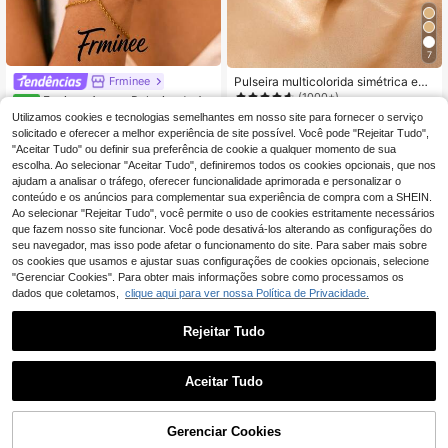
7
Frminee
Pulseira multicolorida simétrica em
formato de gota d'água dupla. Estilo
(1000+)
Frminee 1 peça Pulseira de Aç
NEW
requintado, delicado e elegante.
o Inoxidável Revestida a Ouro 18K c
5 Left
Utilizamos cookies e tecnologias semelhantes em nosso site para fornecer o serviço
4
,45€
4,48€
om Plumeria, Adequada para Mulhe
solicitado e oferecer a melhor experiência de site possível. Você pode "Rejeitar Tudo",
5
res, Pulseira Floral Ajustável com C
,88€
"Aceitar Tudo" ou definir sua preferência de cookie a qualquer momento de sua
onector de Anel de Dedo, Joia de Pr
escolha. Ao selecionar "Aceitar Tudo", definiremos todos os cookies opcionais, que nos
aia de Verão à Prova de Água e Hip
ajudam a analisar o tráfego, oferecer funcionalidade aprimorada e personalizar o
oalergénica, Presente
conteúdo e os anúncios para complementar sua experiência de compra com a SHEIN.
Ao selecionar "Rejeitar Tudo", você permite o uso de cookies estritamente necessários
que fazem nosso site funcionar. Você pode desativá-los alterando as configurações do
seu navegador, mas isso pode afetar o funcionamento do site. Para saber mais sobre
os cookies que usamos e ajustar suas configurações de cookies opcionais, selecione
"Gerenciar Cookies". Para obter mais informações sobre como processamos os
dados que coletamos,
clique aqui para ver nossa Política de Privacidade.
Rejeitar Tudo
Aceitar Tudo
Gerenciar Cookies
ADICIONAR AO CARRINHO