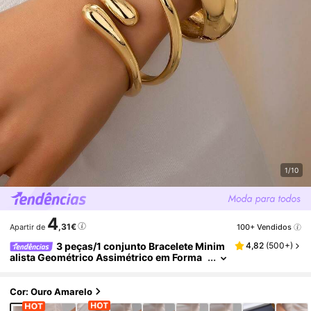
1/10
4
,31€
100+ Vendidos
Apartir de
3 peças/1 conjunto Bracelete Minim
4,82
(
500+
)
alista Geométrico Assimétrico em Forma
de Lágrima com Textura Grossa em Tom
Dourado
Cor: Ouro Amarelo