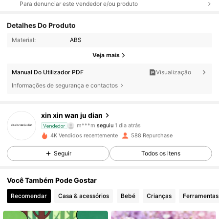
Para denunciar este vendedor e/ou produto
Detalhes Do Produto
Material:
ABS
Veja mais
132 Seguidores
4,93
Manual Do Utilizador PDF
Visualização
Informações de segurança e contactos
132 Seguidores
4,93
xin xin wan ju dian
132 Seguidores
4,93
m***m
seguiu
1 dia atrás
Vendedor
4K Vendidos recentemente
588 Repurchase
132 Seguidores
4,93
Seguir
Todos os itens
132 Seguidores
4,93
Você Também Pode Gostar
132 Seguidores
4,93
Recomendar
Casa & acessórios
Bebé
Crianças
Ferramentas
132 Seguidores
4,93