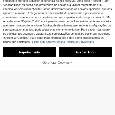
solicitado e oferecer a melhor experiência de site possível. Você pode "Rejeitar Tudo",
igos
"Aceitar Tudo" ou definir sua preferência de cookie a qualquer momento de sua
escolha. Ao selecionar "Aceitar Tudo", definiremos todos os cookies opcionais, que nos
ajudam a analisar o tráfego, oferecer funcionalidade aprimorada e personalizar o
conteúdo e os anúncios para complementar sua experiência de compra com a SHEIN.
Ao selecionar "Rejeitar Tudo", você permite o uso de cookies estritamente necessários
que fazem nosso site funcionar. Você pode desativá-los alterando as configurações do
seu navegador, mas isso pode afetar o funcionamento do site. Para saber mais sobre
os cookies que usamos e ajustar suas configurações de cookies opcionais, selecione
"Gerenciar Cookies". Para obter mais informações sobre como processamos os
dados que coletamos,
clique aqui para ver nossa Política de Privacidade.
Modelo de Dragão de Fruta do Drag
Rejeitar Tudo
Aceitar Tudo
ão e Ovo de Dragão em Impressão
24 Left
Modelo de ovo de dragão brilhante i
3D, Brinquedo de Plástico, Decoraç
mpresso em 3D, estrutura interna fl
7
4
ão de Secretária, Escultura Orname
,80€
,68€
exível, brinquedo anti-stress impres
Gerenciar Cookies
ADICIONAR AO CARRINHO
ntal, Presente de Feriado, Fofo e Ad
so em 3D para TDAH, presente de f
orável
antasia surpresa