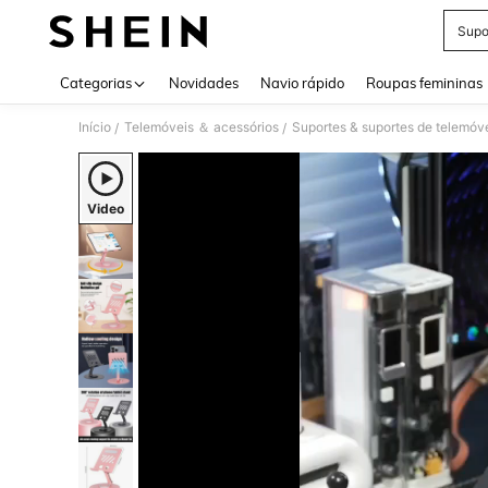
Supo
Use up 
Categorias
Novidades
Navio rápido
Roupas femininas
Início
Telemóveis ＆ acessórios
Suportes & suportes de telemóv
/
/
Video