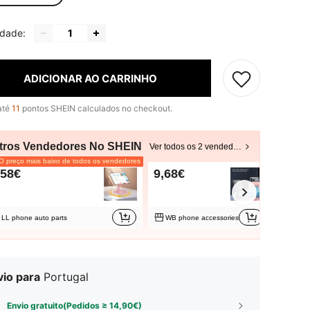
idade:
ADICIONAR AO CARRINHO
até
11
pontos SHEIN calculados no checkout.
tros Vendedores No SHEIN
Ver todos os 2 vendedores
 preço mais baixo de todos os vendedores
,58€
9,68€
LL phone auto parts
WB phone accessories
vio para
Portugal
Envio gratuito(Pedidos ≥ 14,90€)