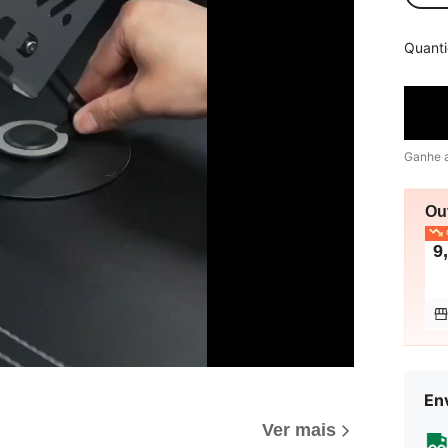
Quant
Ganhe 
Ou
O
9
En
Ver mais