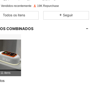
b***8
pago
1 dia atrás
 Vendidos recentemente
19K Repurchase
4,84
87
3.6K
Todos os itens
Seguir
4,84
87
3.6K
LOS COMBINADOS
4,84
87
3.6K
4,84
87
3.6K
4,84
87
3.6K
11 itens
tos
4,84
87
3.6K
4,84
87
3.6K