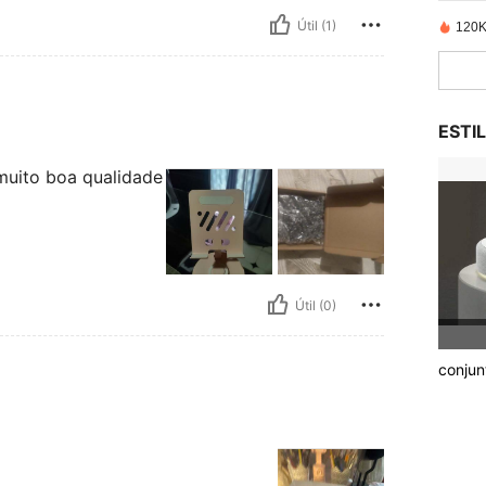
Útil (1)
120K
ESTI
 muito boa qualidade
Útil (0)
conjun