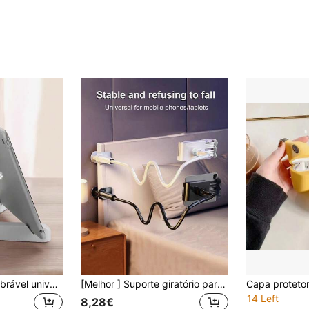
Suporte portátil dobrável universal de 1 peça para tablets e smartphones, compatível com iPhone, Android, presente de aniversário, suporte para celular para família e amigos, suporte para celular, acessórios para celular
[Melhor ] Suporte giratório para tablet e celular 360°, suporte flexível com base espiral, suporte flexível para cama para tablet e celular, 120 cm compatível com iPhone, Android, presente de aniversário, família e amigos, rotação de 360 graus, suporte flexível para cama
14 Left
8,28€