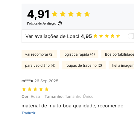
4,91
Política de Avaliação
Ver avaliações de Loacl
4,95
vai recomprar (2)
logística rápida (4)
Boa portabilidade
para uso diário (4)
roupas de trabalho (2)
fiel à imagem
m***o
26 Sep,2025
Cor: Rosa, Tamanho: Tamanho Único
Cor:
Rosa
Tamanho:
Tamanho Único
material de muito boa qualidade, recomendo
Traduzir