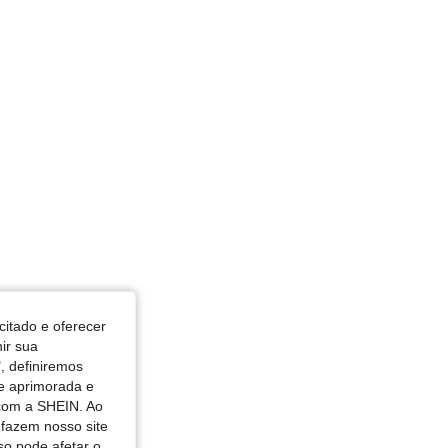
citado e oferecer
nir sua
, definiremos
de aprimorada e
 com a SHEIN. Ao
 fazem nosso site
so pode afetar o