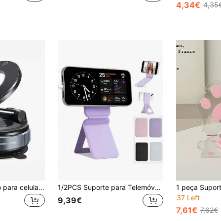
4,34€
4,35
Suporte magnético para celular ajustável em 360°, adequado para carro/academia/espelho/superfície lisa/espelho de banheiro, suporte universal dobrável para celular no carro, compatível com todos os smartphones e veículos, design dobrável, fixação estável, altura ajustável, suporte magnético para celular com ventosa mecânica, aplicável para carro/academia/espelho/superfície lisa, acompanha anel guia magnético
1/2PCS Suporte para Telemóvel Magsafe, Suporte de Telemóvel Magnético Dobrável Invisível de Bolso, Suporte Magnético Dobrável Universal Multifuncional, Adequado para Selfies em Direto
37 Left
9,39€
7,61€
7,62€