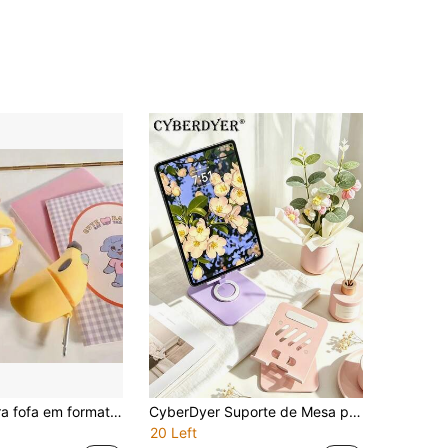
Capa protetora fofa em formato de banana, compatível com fones de ouvido Bluetooth Apple 1/2/3/4, capa de silicone macio compatível com Apple Pro 2.
CyberDyer Suporte de Mesa para Tablet, Acessório de Mesa Dobrável para E-Reader, Adequado para Dispositivos de 4,7-13 Polegadas, Suporte Dobrável Portátil, Adequado para Escritório e Cozinha
20 Left