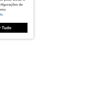
nfigurações de
como
de.
r Tudo