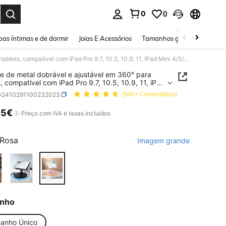
0
0
ar. Press Enter to select.
as íntimas e de dormir
Joias E Acessórios
Tamanhos grandes
Sapa
Suporte de metal dobrável e ajustável em 360° para tablets, compatível com iPad Pro 9.7, 10.5, 10.9, 11, iPad Mini 4/3/2, Kindle e leitores de e-books (rosa). Também adequado para iPhones e celulares Android. Ótima opção de presente de aniversário, suporte para celular para familiares e amigos, acessório para celular.
e de metal dobrável e ajustável em 360° para
s, compatível com iPad Pro 9.7, 10.5, 10.9, 11, iPad
/3/2, Kindle e leitores de e-books (rosa). Também
w2410291100232023
(500+ Comentários)
do para iPhones e celulares Android. Ótima
de presente de aniversário, suporte para celular
15€
ICE AND AVAILABILITY
Preço com IVA e taxas incluídos
amiliares e amigos, acessório para celular.
Rosa
Imagem grande
nho
anho Único