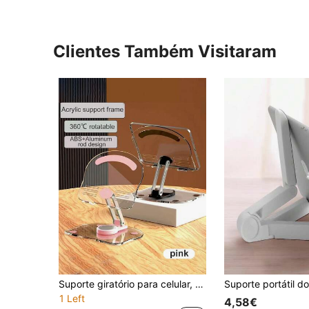
Clientes Também Visitaram
Suporte giratório para celular, suporte dobrável duplo para celular, base de mesa totalmente ajustável e dobrável para celular e tablet, adequado para mesa, base espessa, suporte estável e ajustável, dobrável, acessório para mesa de casa/escritório, compatível com iPad Pro 12.9.
1 Left
4,58€