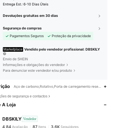
Entrega Est.:
6-10 Dias Úteis
Devoluções gratuitas em 30 dias
Segurança de compras
Pagamentos Seguros
Proteção da privacidade
Vendido pelo vendedor profissional: DBSKILY
Marketplace
Envio de SHEIN
Informações e obrigações do vendedor
Para denunciar este vendedor e/ou produto
ição
Aço de carbono,Rotativo,Porta de carregamento reservada,À prova d'ág
4,84
87
3.6K
ções de segurança e contactos
 A Loja
4,84
87
3.6K
DBSKILY
Vendedor
4,84
87
3.6K
Avaliação
Itens
Seguidores