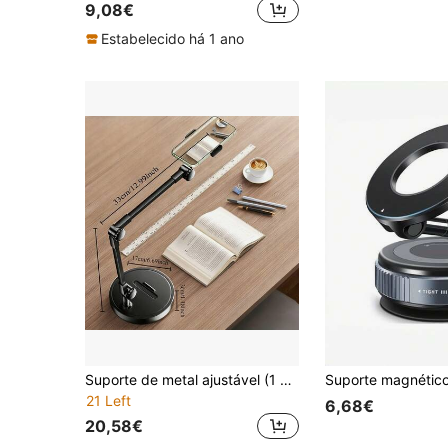
9,08€
Estabelecido há 1 ano
Suporte de metal ajustável (1 unidade), adequado para smartphones e tablets. Suporte de mesa com múltiplos ângulos para transmissões ao vivo, selfies, uso como tripé, gravação de vídeos, cursos online, vlogs e também como suporte inclinado. Ideal para presentear no Dia de Ação de Graças e no Natal. Compatível com celulares iOS e Android. Perfeito como presente de aniversário, para familiares e amigos. Também adequado para uso no banheiro e na cozinha durante o verão. Suporte resistente para celular.
21 Left
6,68€
20,58€