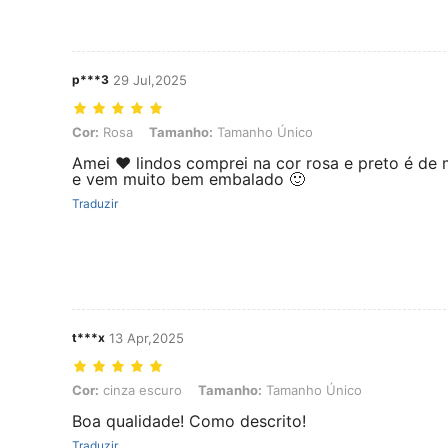
p***3
29 Jul,2025
Cor: Rosa, Tamanho: Tamanho Único
Cor:
Rosa
Tamanho:
Tamanho Único
Amei ❤️ lindos comprei na cor rosa e preto é de
e vem muito bem embalado 🙂
Traduzir
t***x
13 Apr,2025
Cor: cinza escuro, Tamanho: Tamanho Único
Cor:
cinza escuro
Tamanho:
Tamanho Único
Boa qualidade! Como descrito!
Traduzir