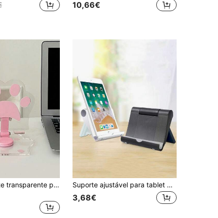
10,66€
€
1 peça Suporte transparente para tablet e telemóvel com pata de gato rosa, rotação 360° e dobrável, compatível com iPhone e telemóveis Android, presente de aniversário para família e amigos, suporte para telemóvel, acessório para telemóvel
Suporte ajustável para tablet de mesa, multifuncional, dobrável e desleixado, compatível com iPhone, Android, presente de aniversário, família, suporte para celular de amigos, acessórios para celular
3,68€