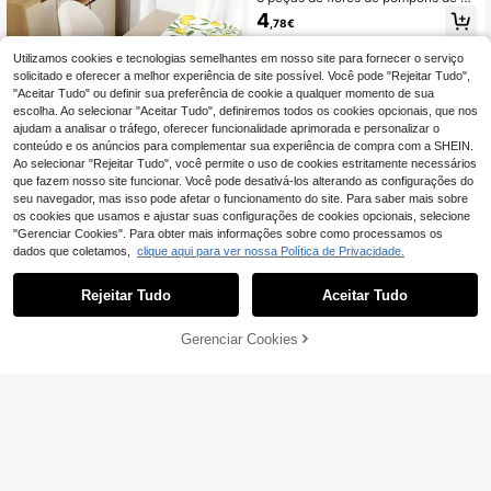
ão de Aniversário, Piquenique, Aca
pel pendurados com fundo branco
4
,78€
mpamento e Quintal, Faixa Univers
marfim de tamanho grande, para ani
al para Uso Interno e Externo, Foto,
versário, casamento, proposta, fest
Registo, Adereços de Fundo, Supri
a individual, despedida de solteira,
Utilizamos cookies e tecnologias semelhantes em nosso site para fornecer o serviço
mentos de Decoração de Cena de F
aniversário, decoração de festa de f
solicitado e oferecer a melhor experiência de site possível. Você pode "Rejeitar Tudo",
eriado
ormatura
"Aceitar Tudo" ou definir sua preferência de cookie a qualquer momento de sua
escolha. Ao selecionar "Aceitar Tudo", definiremos todos os cookies opcionais, que nos
ajudam a analisar o tráfego, oferecer funcionalidade aprimorada e personalizar o
conteúdo e os anúncios para complementar sua experiência de compra com a SHEIN.
Ao selecionar "Rejeitar Tudo", você permite o uso de cookies estritamente necessários
que fazem nosso site funcionar. Você pode desativá-los alterando as configurações do
seu navegador, mas isso pode afetar o funcionamento do site. Para saber mais sobre
os cookies que usamos e ajustar suas configurações de cookies opcionais, selecione
"Gerenciar Cookies". Para obter mais informações sobre como processamos os
dados que coletamos,
clique aqui para ver nossa Política de Privacidade.
Rejeitar Tudo
Aceitar Tudo
Toalha de mesa com estampa de li
mão, toalha de mesa em poliéster c
29 Left
om estampa de folhas de limão, toal
Gerenciar Cookies
ADICIONAR AO CARRINHO
3
ha de mesa para decoração de fest
,64€
as de verão, toalha de mesa para d
ecoração de festas de aniversário e
3/6/9 peças Decorações em Favo d
feriados, capa para armário, toalha
e Mel, Decorações em Favo de Mel
4
,13€
de mesa para decoração de centro
de Limão Tropical, Decoração de P
de mesa de jantar, toalha de mesa p
apel Pendurada para Festa de Praia
ara decoração de cozinha e sala de
de Verão, Centro de Mesa para Enc
jantar, saia de mesa para decoraçã
ontro de Churrasco Havaiano, Artig
o de casa, toalha de mesa para dec
os de Festa de Limão Vibrantes Ade
oração de piquenique e camping ao
quados para Piscina, Churrasco, An