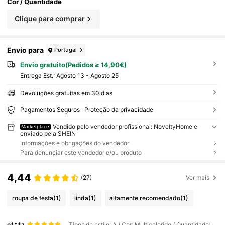
Cor / Quantidade
Clique para comprar
Envio para
Portugal
Envio gratuito(Pedidos ≥ 14,90€)
Entrega Est.:
Agosto 13 - Agosto 25
Devoluções gratuitas em 30 dias
Pagamentos Seguros · Proteção da privacidade
Vendido pelo vendedor profissional: NoveltyHome e
Marketplace
enviado pela SHEIN
Informações e obrigações do vendedor
Para denunciar este vendedor e/ou produto
4,44
(27)
Ver mais
roupa de festa
(1)
linda
(1)
altamente recomendado
(1)
e***z
Tipos de estilo: A / Cor: Multicolorido / Quantidade: 300 cm/peça