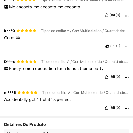
Me
encanta
me
encanta
me
encanta
Útil
(0)
k***0
Tipos de estilo: A / Cor: Multicolorido / Quantidade: 300 cm/peça
Good
😌
Útil
(1)
D***s
Tipos de estilo: A / Cor: Multicolorido / Quantidade: 300 cm/peça
Fancy
lemon
decoration
for
a
lemon
theme
party
Útil
(0)
m***5
Tipos de estilo: A / Cor: Multicolorido / Quantidade: 1 carta aleatória
Accidentally
got
1
but
it
’
s
perfect
Útil
(0)
Detalhes Do Produto