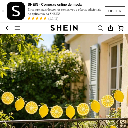
SHEIN - Compras online de moda
×
Encontre mais descontos exclusivos e ofertas adicionais
OBTER
no aplicativo da SHEIN!
(5,142)