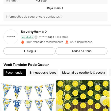
Material:
Poliéster
Veja mais
Informações de segurança e contactos
8.9K Seguidores
4,86
NoveltyHome
m***r
pago
1 dia atrás
Vendedor
L***a
seguiu
12 horas atrás
390K Vendidos recentemente
120K Repurchase
8.9K Seguidores
4,86
Seguir
Todos os itens
8.9K Seguidores
4,86
Você Também Pode Gostar
Recomendar
Brinquedos e jogos
Material de escritório & escola
8.9K Seguidores
4,86
8.9K Seguidores
4,86