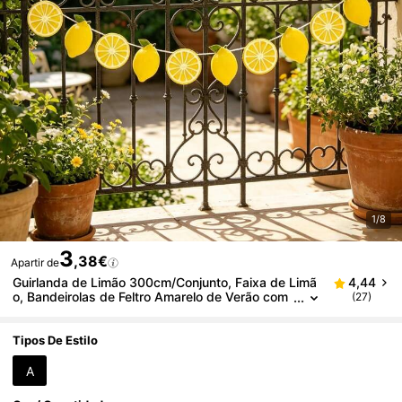
1/8
3
,38€
Apartir de
Guirlanda de Limão 300cm/Conjunto, Faixa de Limã
4,44
o, Bandeirolas de Feltro Amarelo de Verão com
(27)
Limão, Bandeiras Penduradas com Tema de Li
mão Fresco de Verão e Limões Inteiros, Decoração
para Casa, Decoração para Festa de Verão, Festa n
Tipos De Estilo
a Piscina, Adereços para Fotografia, Adequado par
a Campismo, Piquenique, Festa, Aniversário, Casam
A
ento