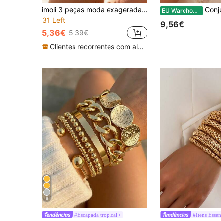
imoli 3 peças moda exagerada assimétrica CCB geométrica fio aro contas grossas joias pulseira e punho conjunto
Conjunto de 3 pulseiras vintage em a
EU Warehouse
31 Left
9,56€
5,36€
5,39€
Clientes recorrentes com alta taxa de retorno
8
#Escapada tropical