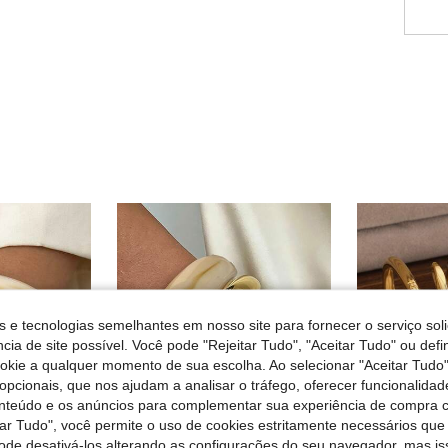
s e tecnologias semelhantes em nosso site para fornecer o serviço soli
cia de site possível. Você pode "Rejeitar Tudo", "Aceitar Tudo" ou defi
ookie a qualquer momento de sua escolha. Ao selecionar "Aceitar Tudo"
opcionais, que nos ajudam a analisar o tráfego, oferecer funcionalida
onteúdo e os anúncios para complementar sua experiência de compra
tar Tudo", você permite o uso de cookies estritamente necessários que
pode desativá-los alterando as configurações do seu navegador, mas is