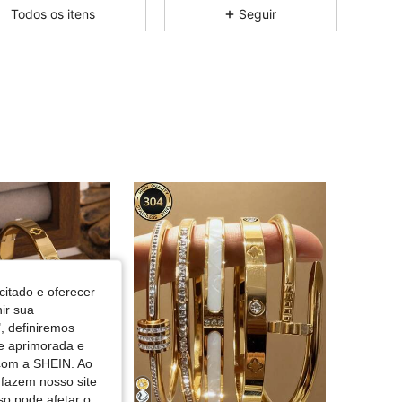
Todos os itens
Seguir
4,66
49
226
4,66
49
226
4,66
49
226
4,66
49
226
4,66
49
226
citado e oferecer
nir sua
, definiremos
de aprimorada e
 com a SHEIN. Ao
 fazem nosso site
so pode afetar o