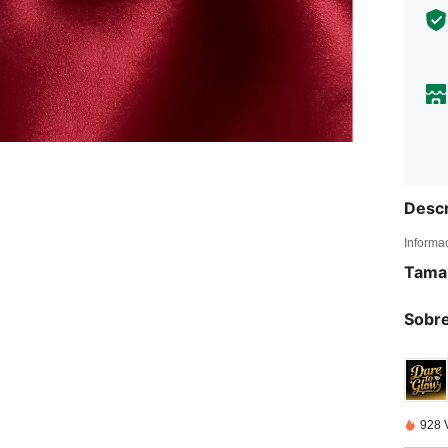
Descr
Informa
Tama
Sobre
928 