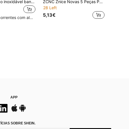
Pulseira de aço inoxidável banhada a ouro 18K com 3 peças, trevo de quatro folhas, ideal para festas femininas, uso diário, estilo europeu e americano, personalizada, generosa, luxuosa, com zircônia cúbica, conjunto de joias de casamento, presente para meninas, mulheres, parentes, amigos, lindo casamento, aniversário, dia dos namorados, mãe, dia das mães, presente
ZCNC Znice Novas 5 Peças Pulseiras Versáteis Minimalistas Elegantes de Luxo com Brilho Estrelado para Mulher, Aço Inoxidável de Alta Gama
28 Left
5,13€
Clientes recorrentes com alta taxa de retorno
APP
CIAS SOBRE SHEIN.