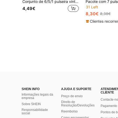
Conjunto de 6/5/1 pulseira vintage elegante estilo boêmio com corrente de miçangas CCB, pulseira elástica adequada para uso diário e férias na praia, empilhável, presente.
31 Left
4,49€
8,30€
8,38€
SHEIN INFO
AJUDA E SUPORTE
ATENDIME
CLIENTE
Informações legais da
Preço de envio
empresa
Contacte-n
Direito de
Sobre SHEIN
Resolução/Devoluções
Pagamento 
Responsabilidade
Reembolso
Pontos de 
social
Como encomendar