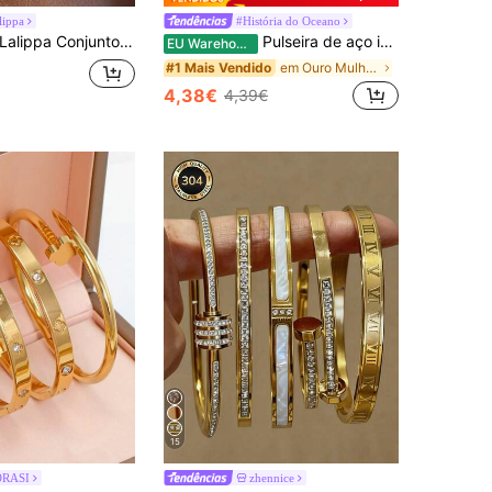
lippa
#História do Oceano
lippa Conjunto de 3 peças em estilo boho vintage: pulseira grossa de acrílico marrom com várias camadas, pulseira de ABS com ondas douradas, luxuosa e sofisticada, ideal para mulheres, casais, festas e uso diário.
Pulseira de aço inoxidável para articulação dos dedos, modelo minimalista e versátil com pérolas (quantidade de pérolas aleatória).
EU Warehouse
em Ouro Mulheres Luva Pulseiras
#1 Mais Vendido
4,38€
4,39€
15
ORASI
zhennice