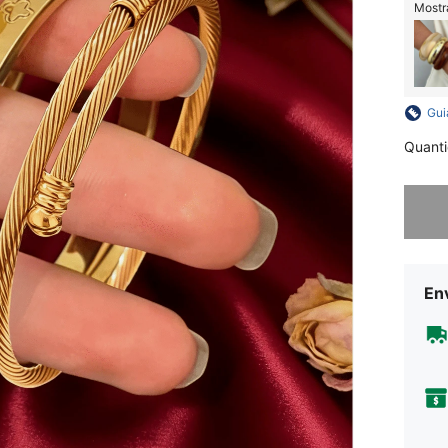
Mostr
Gui
Quant
Desculp
En