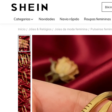
Bikin
Use up 
Categorias
Novidades
Navio rápido
Roupas femininas
Início
Jóias & Relógios
Joias da moda feminina
Pulseiras femin
/
/
/