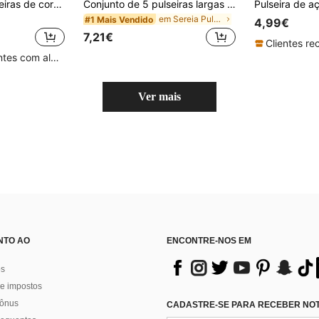
Pacote com 7 pulseiras de corrente grossa com design básico vintage retrô, joias femininas da moda para uso diário
Conjunto de 5 pulseiras largas em metal dourado com design geométrico vintage exagerado e luxuoso, adequado para uso diário e , peça de destaque
em Sereia Pulseiras Femininas
#1 Mais Vendido
4,99€
7,21€
Clientes recorrentes com alta taxa de retorno
Ver mais
NTO AO
ENCONTRE-NOS EM
os
e impostos
bônus
CADASTRE-SE PARA RECEBER NOTÍ