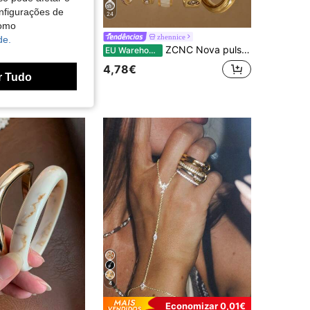
nfigurações de
24
como
Pulseira feminina de luxo em aço inoxidável com zircônias e trevo de quatro folhas brilhante, perfeita para diversas ocasiões.
zhennice
de.
ZCNC Nova pulseira versátil minimalista de moda elegante e luxuosa com brilho estrelado para mulher, 5/1 peça, em aço de titânio de alta gama, presente de aniversário
EU Warehouse
4,78€
r Tudo
4
Economizar 0,01€