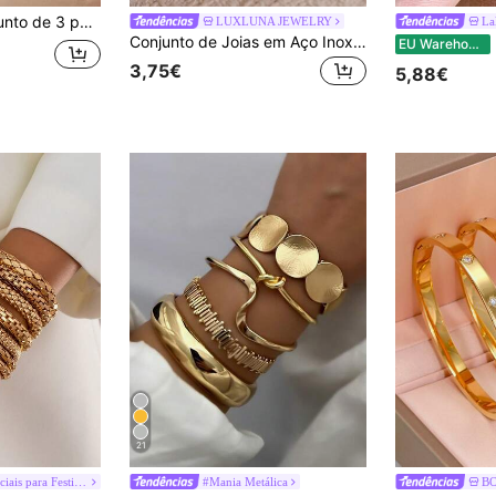
crílico cor chocolate, elegante e minimalista, adequado para uso diário e férias
LUXLUNA JEWELRY
La
Conjunto de Joias em Aço Inoxidável, Design de Trevo, Adequado para Deslocações Diárias ou Uso Quotidiano de Mulheres, Também um Presente Perfeito para Amigas
La
EU Warehouse
3,75€
5,88€
21
#Itens Essenciais para Festivais
#Mania Metálica
B