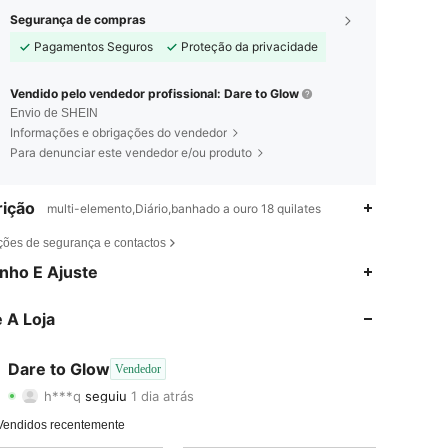
Segurança de compras
Pagamentos Seguros
Proteção da privacidade
Vendido pelo vendedor profissional: Dare to Glow
Envio de SHEIN
Informações e obrigações do vendedor
Para denunciar este vendedor e/ou produto
ição
multi-elemento,Diário,banhado a ouro 18 quilates
ções de segurança e contactos
4,66
49
226
nho E Ajuste
4,66
49
226
 A Loja
4,66
49
226
Dare to Glow
Vendedor
h***q
seguiu
1 dia atrás
4,66
49
226
Avaliação
Itens
Seguidores
Vendidos recentemente
4,66
49
226