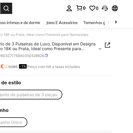
0
0
ar. Press Enter to select.
as íntimas e de dormir
Joias E Acessórios
Tamanhos grandes
Sapa
ro 18K ou Prata, Ideal como Presente para Namoradas
to de 3 Pulseiras de Luxo, Disponível em Designs
o 18K ou Prata, Ideal como Presente para
adas
j260327175840350528826
2€
-1%
ICE AND AVAILABILITY
9,98€
Preço com IVA e taxas incluídos
 de estilo
junto de pulseiras de 3 peças
nho
anho Único