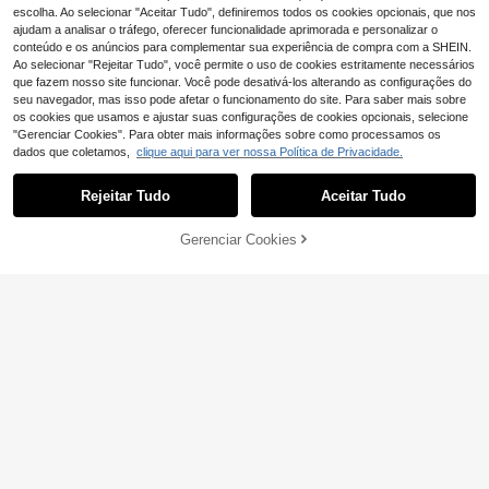
escolha. Ao selecionar "Aceitar Tudo", definiremos todos os cookies opcionais, que nos
ajudam a analisar o tráfego, oferecer funcionalidade aprimorada e personalizar o
conteúdo e os anúncios para complementar sua experiência de compra com a SHEIN.
3 peças Brinquedos Rotativos com
Ventosa, Brinquedos Sensoriais de
Ao selecionar "Rejeitar Tudo", você permite o uso de cookies estritamente necessários
(1000+)
Banho para Bebé, Educação Preco
6
que fazem nosso site funcionar. Você pode desativá-los alterando as configurações do
,91€
-2%
7,08€
ce, Brinquedo Fidget para Crianças
seu navegador, mas isso pode afetar o funcionamento do site. Para saber mais sobre
de 1-3 Anos
os cookies que usamos e ajustar suas configurações de cookies opcionais, selecione
"Gerenciar Cookies". Para obter mais informações sobre como processamos os
dados que coletamos,
clique aqui para ver nossa Política de Privacidade.
Rejeitar Tudo
Aceitar Tudo
Gerenciar Cookies
ADICIONAR AO CARRINHO
1 peça Brinquedo Giratório Multifun
cional de Silicone para Bebé, Forma
13 Left
de Planeta OVNI, Exercita as Comp
7
,02€
-7%
7,62€
etências Motoras Finas do Bebé, co
m Função de Escoamento para Ban
Economizar 0,05€
ho, Brinquedo Essencial para Passe
ios do Bebé, Fácil de Transportar, Pr
OBOVAY 1 peça Girador com Ventos
7
esente Favorito do Bebé
a para Bebés e Crianças Pequenas,
,62€
7,67€
Design Divertido com Pegas Texturi
zadas, Brinquedo Sensorial em Resi
na ABS, Brinquedo Prático para Via
gens em Avião, Restaurante