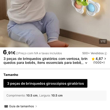
1/12
6
,91€
Preço com IVA e taxas incluídos
500+ Vendidos
3 peças de brinquedos giratórios com ventosa, brin
4,87
quedos para bebês, itens essenciais para bebê
(1000+)
s, brinquedos giratórios para crianças de 1 a 3
anos, brinquedos para bebês, brinquedos de banh
o, brinquedos sensoriais, brinquedos de educação i
Tamanho
nfantil, brinquedos para banheira, cadeiras de janta
r, presentes de aniversário para bebês, meninos e
3 peças de brinquedos giroscópios giratórios
meninas, adequados para uso diário de bebês
Comprimento
:
10.5 cm
Largura
:
10.5 cm
Guia de tamanhos