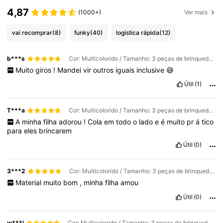
4,87
(1000+)
Ver mais
vai recomprar
(8)
funky
(40)
logística rápida
(12)
b***s
Cor: Multicolorido / Tamanho: 3 peças de brinquedos giroscópios giratórios
Muito
giros
!
Mandei
vir
outros
iguais
inclusive
😅
Útil
(1)
T***a
Cor: Multicolorido / Tamanho: 3 peças de brinquedos giroscópios giratórios
A
minha
filha
adorou
!
Cola
em
todo
o
lado
e
é
muito
pr
á
tico
para
eles
brincarem
Útil
(0)
3***2
Cor: Multicolorido / Tamanho: 3 peças de brinquedos giroscópios giratórios
Material
muito
bom
,
minha
filha
amou
Útil
(0)
w***i
Cor: Multicolorido / Tamanho: 3 peças de brinquedos giroscópios giratórios