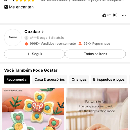
Me
encantan
14K Seguidores
4,84
Útil
(0)
14K Seguidores
4,84
Cozdae
a***5
pago
1 dia atrás
7***p
seguiu
1 dia atrás
999K+ Vendidos recentemente
99K+ Repurchase
14K Seguidores
4,84
Seguir
Todos os itens
14K Seguidores
4,84
Você Também Pode Gostar
Recomendar
Casa & acessórios
Crianças
Brinquedos e jogos
14K Seguidores
4,84
14K Seguidores
4,84
14K Seguidores
4,84