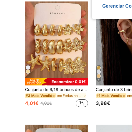
Gerenciar Co
6
Economizar 0,01€
Conjunto de 6/18 brincos de argola torcidos em formato de estrela-do-mar grande dourada, flores sortidas e gota d'água lisa em formato de C. O presente perfeito para amigos e familiares.
em Férias na praia Brincos Femininos
#3 Mais Vendido
#1 Mais Vendido
4,01€
3,98€
4,02€