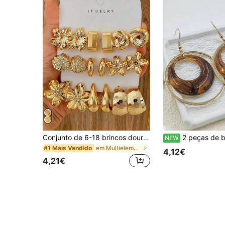
Conjunto de 6-18 brincos dourados para mulher, moda para festa, viagens e férias, presente de noivado, adequado para várias ocasiões, feito de material composto CCB hipoalergénico e resistente ao desbotamento, presente para ela
2 peças de brincos elegantes de resina multicoloridos para mulher com 
NEW
em Multielemento Brincos Femininos
#1 Mais Vendido
4,12€
4,21€