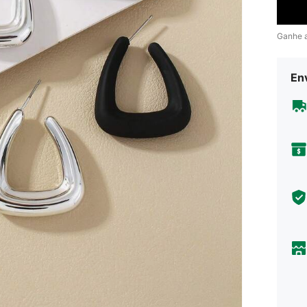
Ganhe 
En