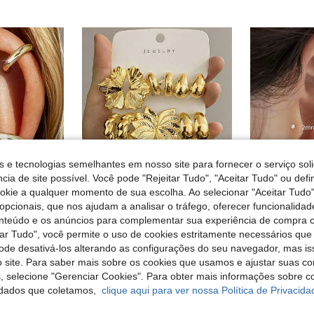
s e tecnologias semelhantes em nosso site para fornecer o serviço soli
cia de site possível. Você pode "Rejeitar Tudo", "Aceitar Tudo" ou defi
ookie a qualquer momento de sua escolha. Ao selecionar "Aceitar Tudo"
opcionais, que nos ajudam a analisar o tráfego, oferecer funcionalida
Economizar 0,02€
onteúdo e os anúncios para complementar sua experiência de compra
tar Tudo", você permite o uso de cookies estritamente necessários que
Conjunto de brincos de moda em tom dourado para mulher, 6/18 peças, inclui flores para orelha esquerda e direita, flores de cinco pétalas, gota, coração e pequenos designs em forma de C, adequado para uso diário, encontros, festas, namoradas, mães, estético
Conjunto de 6 brincos de barra curva de aço titânio 
welry
-1%
pode desativá-los alterando as configurações do seu navegador, mas is
Conjunto de 4 Peças de Ear Cuffs Minimalistas com Zircónia Cúbica - Podem Ser Sobrepostos, Sem Necessidade de Perfuração, Adequados para Uso Diário no Escritório (Conjunto de 4 Peças, Não 4 Pares), Presente para Ela
em Vibrações Góticas Brincos Femininos
#1 Mais Vendido
#4 Mais Vendi
 site. Para saber mais sobre os cookies que usamos e ajustar suas co
em Diariamente Brincos Femininos
4,24€
4,26€
4,73€
4,78
s, selecione "Gerenciar Cookies". Para obter mais informações sobre 
dados que coletamos,
clique aqui para ver nossa Política de Privacida