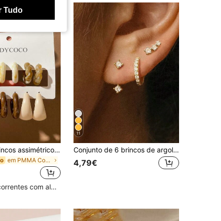
r Tudo
11
6 pares de brincos assimétricos em formato de C, de acrílico, modernos e elegantes, adequados para mulheres, conjunto de brincos para presentear amigas (pode haver algumas diferenças entre a imagem e o produto real devido ao acabamento)
Conjunto de 6 brincos de argola de zircônia de cobre simples para mulheres, casais, irmãs, feriados, combinação diária
em PMMA Conjuntos de brincos para mulher
do
4,79€
Clientes recorrentes com alta taxa de retorno