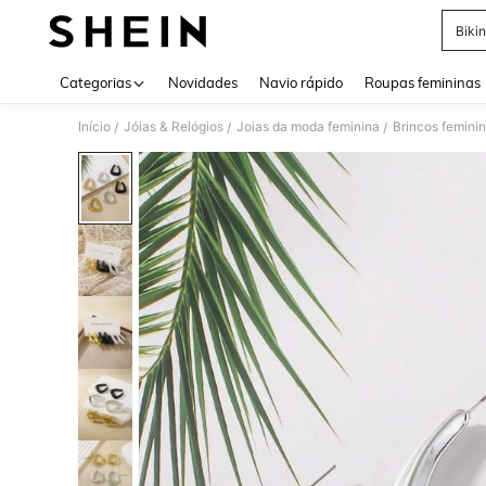
Bikin
Use up 
Categorias
Novidades
Navio rápido
Roupas femininas
Início
Jóias & Relógios
Joias da moda feminina
Brincos femini
/
/
/