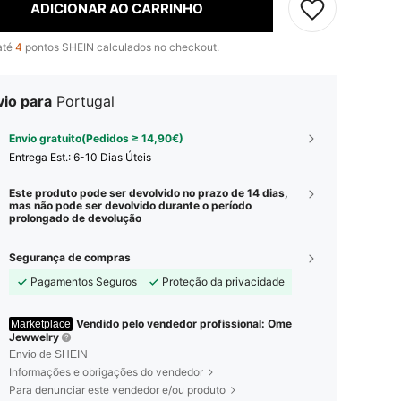
ADICIONAR AO CARRINHO
até
4
pontos SHEIN calculados no checkout.
vio para
Portugal
Envio gratuito(Pedidos ≥ 14,90€)
Entrega Est.:
6-10 Dias Úteis
Este produto pode ser devolvido no prazo de 14 dias,
mas não pode ser devolvido durante o período
prolongado de devolução
Segurança de compras
Pagamentos Seguros
Proteção da privacidade
Vendido pelo vendedor profissional: Ome
Marketplace
Jewwelry
Envio de SHEIN
Informações e obrigações do vendedor
Para denunciar este vendedor e/ou produto