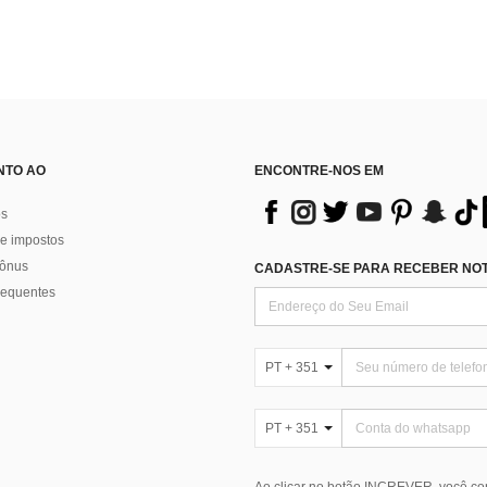
NTO AO
ENCONTRE-NOS EM
os
e impostos
bônus
CADASTRE-SE PARA RECEBER NOTÍ
requentes
PT + 351
PT + 351