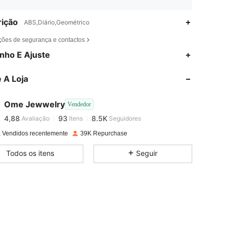
ição
ABS,Diário,Geométrico
ções de segurança e contactos
nho E Ajuste
4,88
93
8.5K
 A Loja
4,88
93
8.5K
Ome Jewwelry
Vendedor
4,88
93
8.5K
Avaliação
Itens
Seguidores
d***a
pago
1 dia atrás
 Vendidos recentemente
39K Repurchase
4,88
93
8.5K
Todos os itens
Seguir
4,88
93
8.5K
4,88
93
8.5K