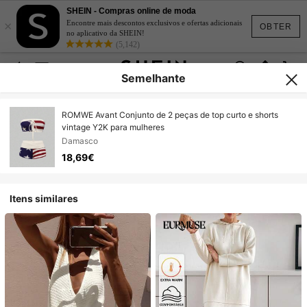
SHEIN - Compras online de moda
×
Encontre mais descontos exclusivos e ofertas adicionais
OBTER
no aplicativo da SHEIN!
(5,142)
Semelhante
ROMWE Avant Conjunto de 2 peças de top curto e shorts
vintage Y2K para mulheres
Damasco
18,69€
Itens similares