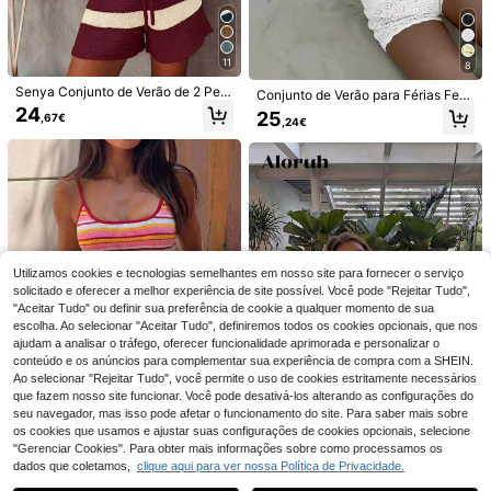
11
8
Senya Conjunto de Verão de 2 Peç
Conjunto de Verão para Férias Femi
as em Malha para Mulher, Top de Al
nino, Conjunto de 2 Peças com Ca
24
25
,67€
ças com Decote em V, Riscas e Blo
,24€
pa de Praia em Malha de Croché S
cos de Cor, Canelado, e Calções, C
4
9
exy Vazada de Manga Curta + Calç
asual para Férias, Novidade 2026
ões - Conjunto de Férias Feminino
FOR BEAUTY
SUMWON Women
de 2 Peças, Roupa de Noite em Cro
ché, Estilo Sexy Ajustado Branco, B
FOR BEAUTY Novo Vestido Ajustad
SUMWON WOMEN Shorts curtos d
oho Chic
o de Malha Laranja Vibrante Primav
e crochê com textura felpuda e ama
#1 Mais Vendido
em Curto Vestidos camisola femininos
14
,28€
era/Verão, Adequado para Festa na
rração lateral com franjas, perfeitos
18
Praia, Encontro, Férias, Festival de
para festivais, raves e festas de ver
,31€
Música, Vacationcore
ão.
Utilizamos cookies e tecnologias semelhantes em nosso site para fornecer o serviço
solicitado e oferecer a melhor experiência de site possível. Você pode "Rejeitar Tudo",
"Aceitar Tudo" ou definir sua preferência de cookie a qualquer momento de sua
escolha. Ao selecionar "Aceitar Tudo", definiremos todos os cookies opcionais, que nos
ajudam a analisar o tráfego, oferecer funcionalidade aprimorada e personalizar o
conteúdo e os anúncios para complementar sua experiência de compra com a SHEIN.
Ao selecionar "Rejeitar Tudo", você permite o uso de cookies estritamente necessários
que fazem nosso site funcionar. Você pode desativá-los alterando as configurações do
seu navegador, mas isso pode afetar o funcionamento do site. Para saber mais sobre
os cookies que usamos e ajustar suas configurações de cookies opcionais, selecione
10
"Gerenciar Cookies". Para obter mais informações sobre como processamos os
Conjunto de 2 peças de malha às ri
dados que coletamos,
clique aqui para ver nossa Política de Privacidade.
Aloruh
Mostrar artigos semelhantes em stock
Veja tudo
scas coloridas para mulher, top ca
11
,67€