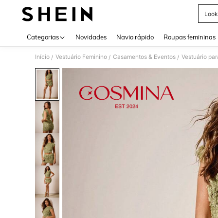
Look
Use up 
Categorias
Novidades
Navio rápido
Roupas femininas
Início
Vestuário Feminino
Casamentos & Eventos
Vestuário par
/
/
/