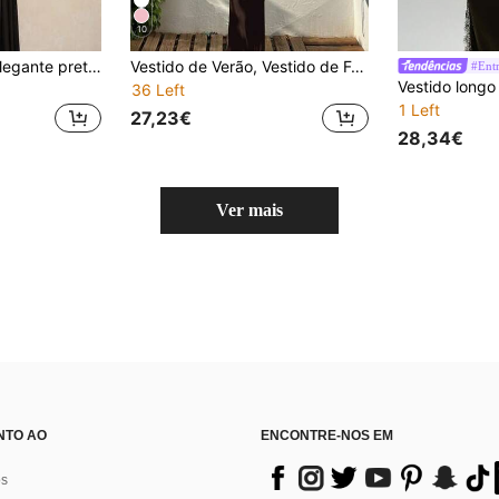
10
Vestido de verão elegante preto sem alças e sem costas com patchwork e fita para mulher, vestido de noite para festa, adequado para encontros, reuniões e festas
Vestido de Verão, Vestido de Festa Elegante, Vestido Preto, Adequado para Encontros, Férias, Roupa de Praia, Festa, Casamento, Conjunto de Férias para Mulher, Outono Elegante
36 Left
1 Left
27,23€
28,34€
Ver mais
NTO AO
ENCONTRE-NOS EM
os