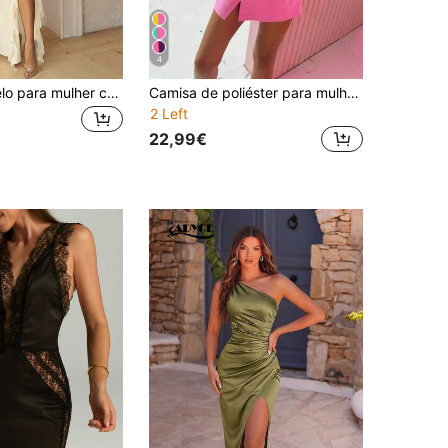
4
Vestido amarelo para mulher com ombro assimétrico, folhos e fenda, adequado para encontro, festa, convívio, férias e praia
Camisa de poliéster para mulher com gola, botões à frente, padrão às riscas marcante, manga comprida, comprimento regular, para festa e casamento, primavera, amarelo, outono
2 Left
22,99€