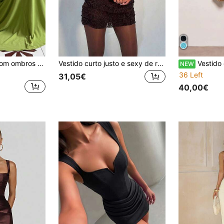
Vestido elegante com ombros à mostra, costas nuas, amarração e franzido, cauda de sereia, sexy, corte justo, verde, de verão, para noite e festa de cocktail, para mulher
Vestido curto justo e sexy de renda transparente, gola alta e manga curta, elegante vestido marrom para festa de coquetel.
Vestido de festa f
NEW
36 Left
31,05€
40,00€