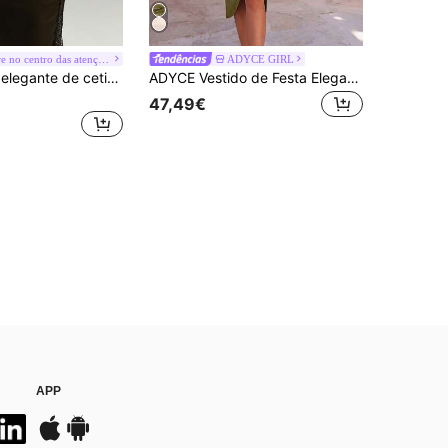
#Entre no centro das atenções
ADYCE GIRL
Vestido longo elegante de cetim preto com costas nuas, decote em V profundo, renda e fenda lateral na saia, para festa e casamento
ADYCE Vestido de Festa Elegante de Um Ombro Plissado, Cintura Alta, Abertura, Comprimento Médio, Vestido de Dama de Honra para Baile de Formatura, Festa de Aniversário, Encontro Noturno, Regresso a Casa, Casamento, Outono
47,49€
APP