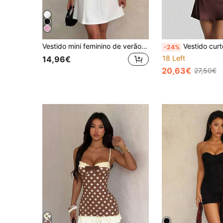
Vestido mini feminino de verão elegante branco casual estilo férias, decote quadrado, alças finas, corte em A, adequado para festa de formatura
Vestido curto feminino sexy de cetim com amarração nas costas, babados 
-24%
18 Left
14,96€
20,63€
27,50€