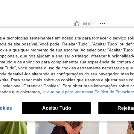
Útil (0)
s e tecnologias semelhantes em nosso site para fornecer o serviço soli
cia de site possível. Você pode "Rejeitar Tudo", "Aceitar Tudo" ou defi
ookie a qualquer momento de sua escolha. Ao selecionar "Aceitar Tudo"
opcionais, que nos ajudam a analisar o tráfego, oferecer funcionalida
onteúdo e os anúncios para complementar sua experiência de compra
tar Tudo", você permite o uso de cookies estritamente necessários que
pode desativá-los alterando as configurações do seu navegador, mas is
 site. Para saber mais sobre os cookies que usamos e ajustar suas co
s, selecione "Gerenciar Cookies". Para obter mais informações sobre 
dados que coletamos,
clique aqui para ver nossa Política de Privacida
okies
Aceitar Tudo
Rejeita