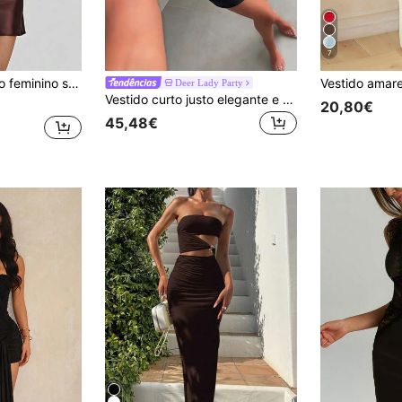
7
e alças finas, branco, elegante para casamentos, festas e coquetéis.
Deer Lady Party
Vestido curto justo elegante e sexy com alças finas, vestido de cocktail em cetim com laço, preto, verão, casamento, outono
20,80€
45,48€