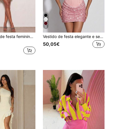
4
eminino de moda com pregas, cor lisa
Vestido de festa elegante e sexy com patchwork de lantejoulas, perfeito para um encontro romântico à noite.
50,05€