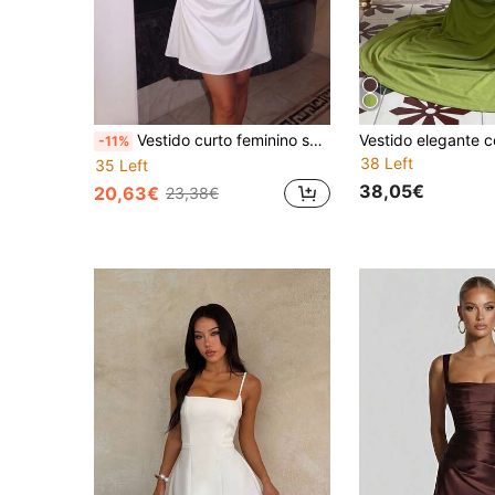
Vestido curto feminino sexy de cetim com amarração nas costas, babados e alças finas, branco, elegante para casamentos, festas e coquetéis.
-11%
38 Left
35 Left
38,05€
20,63€
23,38€