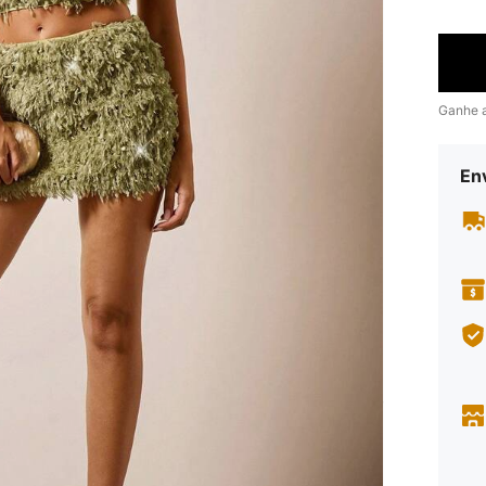
Ganhe 
En