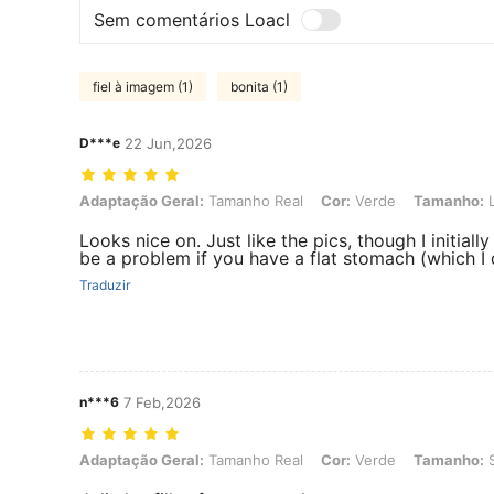
Sem comentários Loacl
fiel à imagem (1)
bonita (1)
D***e
22 Jun,2026
Adaptação Geral: Tamanho Real, Cor: Verde, Tamanho: L
Adaptação Geral:
Tamanho Real
Cor:
Verde
Tamanho:
Looks nice on. Just like the pics, though I initial
be a problem if you have a flat stomach (which I 
Traduzir
n***6
7 Feb,2026
Adaptação Geral: Tamanho Real, Cor: Verde, Tamanho: S
Adaptação Geral:
Tamanho Real
Cor:
Verde
Tamanho: