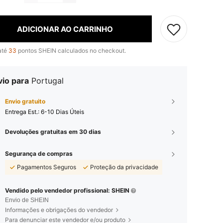
ADICIONAR AO CARRINHO
até
33
pontos SHEIN calculados no checkout.
vio para
Portugal
Envio gratuito
Entrega Est.:
6-10 Dias Úteis
Devoluções gratuitas em 30 dias
Segurança de compras
Pagamentos Seguros
Proteção da privacidade
Vendido pelo vendedor profissional: SHEIN
Envio de SHEIN
Informações e obrigações do vendedor
Para denunciar este vendedor e/ou produto