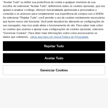
3
rias, acessórios de moda, faça você
,64€
3,66€
"Aceitar Tudo" ou definir sua preferência de cookie a qualquer momento de sua
mesmo suas joias.
escolha. Ao selecionar "Aceitar Tudo", definiremos todos os cookies opcionais, que nos
ajudam a analisar o tráfego, oferecer funcionalidade aprimorada e personalizar o
conteúdo e os anúncios para complementar sua experiência de compra com a SHEIN.
Ao selecionar "Rejeitar Tudo", você permite o uso de cookies estritamente necessários
que fazem nosso site funcionar. Você pode desativá-los alterando as configurações do
seu navegador, mas isso pode afetar o funcionamento do site. Para saber mais sobre
os cookies que usamos e ajustar suas configurações de cookies opcionais, selecione
"Gerenciar Cookies". Para obter mais informações sobre como processamos os
dados que coletamos,
clique aqui para ver nossa Política de Privacidade.
Rejeitar Tudo
Conjunto de 10 pingentes redondos
de conchas naturais, ideais para co
6
,21€
nfecção de bijuterias, artesanato e
Aceitar Tudo
presentes para homens e mulheres.
Conjunto de 5/10 pingentes sortido
s em liga de zinco, ideais para criar
#2 Mais Vendido
em Multielemento Pingentes & Charms
colares, pulseiras, brincos, chaveiro
Gerenciar Cookies
ADICIONAR AO CARRINHO
5
s, correntes para celular, presentes
,14€
para casais, confecção de joias e u
m presente perfeito para o Dia das
Mães.