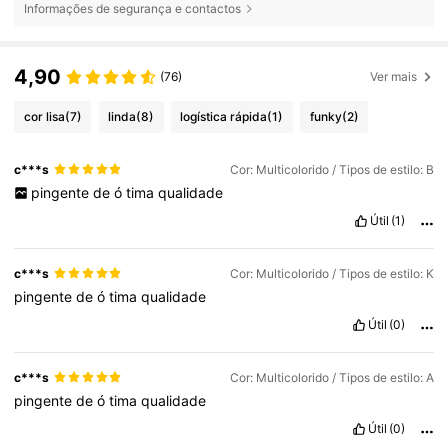
Informações de segurança e contactos
4,90
(76)
Ver mais
cor lisa
(7)
linda
(8)
logística rápida
(1)
funky
(2)
c***s
Cor: Multicolorido / Tipos de estilo: B
pingente
de
ó
tima
qualidade
Útil
(1)
c***s
Cor: Multicolorido / Tipos de estilo: K
pingente
de
ó
tima
qualidade
Útil
(0)
c***s
Cor: Multicolorido / Tipos de estilo: A
pingente
de
ó
tima
qualidade
Útil
(0)