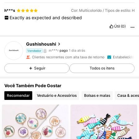
h***s
Cor: Multicolorido / Tipos de estilo: H
Exactly
as
expected
and
described
Útil
(0)
Gushishoushi
2K Seguidores
4,86
m***r
pago
1 dia atrás
Vendedor
Clientes recorrentes com alta taxa de retorno
Estabelecido há
2K Seguidores
4,86
Seguir
Todos os itens
Você Também Pode Gostar
2K Seguidores
4,86
Recomendar
Vestuário e Acessórios
Bolsas e malas
Casa & aces
2K Seguidores
4,86
2K Seguidores
4,86