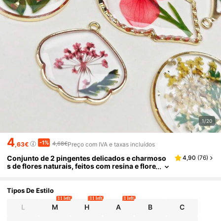
1/20
4
-1%
4,68€
,63€
Preço com IVA e taxas incluídos
Conjunto de 2 pingentes delicados e charmoso
4,90
(
76
)
s de flores naturais, feitos com resina e flore
s secas. Pingentes transparentes para conf
ecção e decoração de bijuterias. Ideais como pr
esente de aniversário e para usar em colares, bri
Tipos De Estilo
ncos, chaveiros e bolsas.
11 left
11 left
1 left
L
M
H
A
B
C