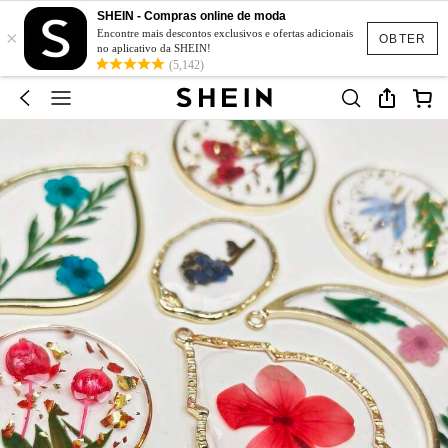
SHEIN - Compras online de moda
×
Encontre mais descontos exclusivos e ofertas adicionais
OBTER
no aplicativo da SHEIN!
(5,142)