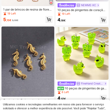
NEWME-XC
1 par de brincos de resina de flores
10 peças de pingentes de coração
secas retangulares adequados para
vazado com padrão martelado 35x
19 Left
19 Left
uso diário feminino, flores secas nat
29mm para fazer joias DIY, colar, po
5
4
urais, formas e cores aleatórias
rta-chaves, corrente de telemóvel e
,13€
5,18€
,18€
pulseira, acessórios
FineHand Creations
10 peças de pingentes de gato
NEW
alienígena em resina que brilham no
6 Left
escuro, acessórios DIY divertidos e
4
excêntricos para brincos e colares -
,57€
Conjunto de 5 pingentes de estrela-
sortido aleatório
do-mar vazada em aço inoxidável d
#3 Mais Vendido
em Boho Pingentes & Charms
Utilizamos cookies e tecnologias semelhantes em nosso site para fornecer o serviço
ourado, estilo praia/oceano, para fé
solicitado e oferecer a melhor experiência de site possível. Você pode "Rejeitar Tudo",