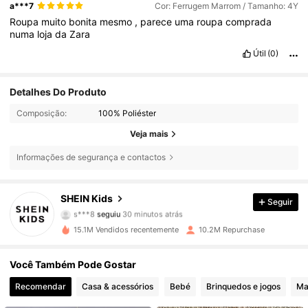
a***7
Cor: Ferrugem Marrom / Tamanho: 4Y
Roupa
muito
bonita
mesmo
,
parece
uma
roupa
comprada
numa
loja
da
Zara
Útil
(0)
Detalhes Do Produto
Composição:
100% Poliéster
Veja mais
Informações de segurança e contactos
807K Seguidores
4,90
SHEIN Kids
Seguir
s***8
seguiu
30 minutos atrás
s***m
está a navegar
807K Seguidores
4,90
15.1M Vendidos recentemente
10.2M Repurchase
Você Também Pode Gostar
807K Seguidores
4,90
Recomendar
Casa & acessórios
Bebé
Brinquedos e jogos
Mat