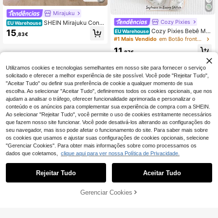
Mirajuku
Cozy Pixies
SHEIN Mirajuku Conju
EU Warehouse
nto de 2 peças de camisa e shorts d
Cozy Pixies Bebê Me
15
EU Warehouse
,83€
e algodão de manga curta, casual e
ninos Floral Estampa Contraste Cor
#1 Mais Vendido
em Botão frontal Bebê Meninos T-Shirt Co-ords
minimalista, para meninos, adequad
Malha Macio Gola Redonda Manga
11
o para uso diário, escola, passeios,
Curta Top E Elástico Na Cintura Sho
,87€
escapadelas, férias, viagens, relaxa
rts Conjunto De 2 Peças
mento, banho de sol, primavera/ver
Utilizamos cookies e tecnologias semelhantes em nosso site para fornecer o serviço
ão
solicitado e oferecer a melhor experiência de site possível. Você pode "Rejeitar Tudo",
"Aceitar Tudo" ou definir sua preferência de cookie a qualquer momento de sua
escolha. Ao selecionar "Aceitar Tudo", definiremos todos os cookies opcionais, que nos
ajudam a analisar o tráfego, oferecer funcionalidade aprimorada e personalizar o
conteúdo e os anúncios para complementar sua experiência de compra com a SHEIN.
Ao selecionar "Rejeitar Tudo", você permite o uso de cookies estritamente necessários
que fazem nosso site funcionar. Você pode desativá-los alterando as configurações do
seu navegador, mas isso pode afetar o funcionamento do site. Para saber mais sobre
os cookies que usamos e ajustar suas configurações de cookies opcionais, selecione
"Gerenciar Cookies". Para obter mais informações sobre como processamos os
dados que coletamos,
clique aqui para ver nossa Política de Privacidade.
Rejeitar Tudo
Aceitar Tudo
Gerenciar Cookies
ADICIONAR AO CARRINHO