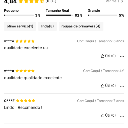
4,84
(100+)
Ver mais
Pequeno
Tamanho Real
Grande
3%
92%
5%
ótimo serviço
(1)
linda
(8)
roupas de primavera
(4)
v***o
Cor: Caqui / Tamanho: 6 anos
qualidade
excelente
uu
Útil
(0)
v***o
Cor: Caqui / Tamanho: 4Y
qualidade
qualidade
excelente
Útil
(0)
C***F
Cor: Caqui / Tamanho: 7 anos
Lindo
!
Recomendo
!
Útil
(0)