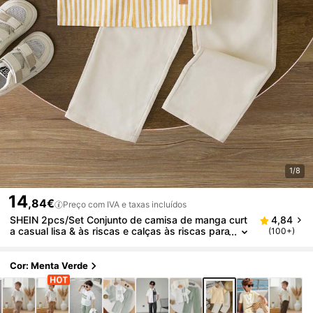
1/8
14
,84€
Preço com IVA e taxas incluídos
SHEIN 2pcs/Set Conjunto de camisa de manga curt
4,84
a casual lisa & às riscas e calças às riscas para
(100+)
rapaz jovem, adequado para uso casual diário,
férias, desporto, verão
Cor: Menta Verde