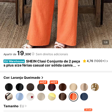
1/6
19
,30€
Sem direitos adicionais
Apartir de
SHEIN Clasi Conjunto de 2 peça
4,76
(
1000+
)
EU Warehouse
s plus size férias casual cor sólida camis
ola e calças
Cor: Laranja Queimado
Tamanho
EU
38 left