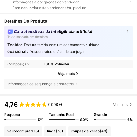
Informações e obrigações do vendedor
Para denunciar este vendedor e/ou produto
Detalhes Do Produto
Características da inteligência artificial
Texto baseado em detalhes
Tecido:
Textura tecida com um acabamento cuidado.
ocasional:
Descontraído e fácil de conjugar.
Composição:
100% Poliéster
Veja mais
Informações de segurança e contactos
4,76
(1000+)
Ver mais
Pequeno
Tamanho Real
Grande
5%
89%
6%
vai recomprar
(15)
linda
(78)
roupas de verão
(48)