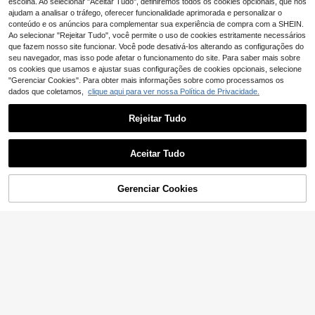
escolha. Ao selecionar "Aceitar Tudo", definiremos todos os cookies opcionais, que nos
do conjuntos de roupas femininas pl
ca e saia comprida evasê, cor lisa
ajudam a analisar o tráfego, oferecer funcionalidade aprimorada e personalizar o
us size e peças formais.
conteúdo e os anúncios para complementar sua experiência de compra com a SHEIN.
Ao selecionar "Rejeitar Tudo", você permite o uso de cookies estritamente necessários
que fazem nosso site funcionar. Você pode desativá-los alterando as configurações do
seu navegador, mas isso pode afetar o funcionamento do site. Para saber mais sobre
os cookies que usamos e ajustar suas configurações de cookies opcionais, selecione
"Gerenciar Cookies". Para obter mais informações sobre como processamos os
dados que coletamos,
clique aqui para ver nossa Política de Privacidade.
Rejeitar Tudo
Aceitar Tudo
11
ADICIONAR AO
Gerenciar Cookies
COMPRE AGORA
12
CARRINHO
Melodosi Conjunto ca
EU Warehouse
18
sual de duas peças feminino plus si
,31€
Weeklong
ze com estampa de zebra, blusa fra
Weeklong Conjunto c
EU Warehouse
nzida e calça.
18
asual feminino plus size para prima
,99€
vera/verão, sem mangas, com cintu
ra marcada e estampa floral.