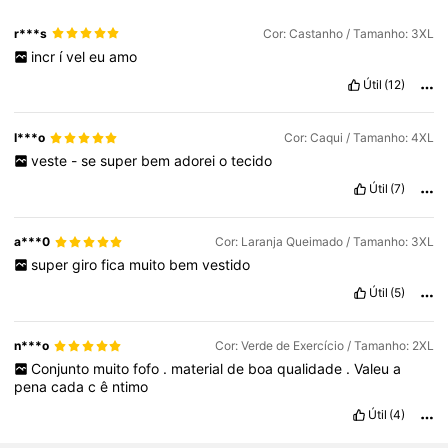
r***s
Cor: Castanho / Tamanho: 3XL
incr
í
vel
eu
amo
Útil
(12)
I***o
Cor: Caqui / Tamanho: 4XL
veste
-
se
super
bem
adorei
o
tecido
Útil
(7)
a***0
Cor: Laranja Queimado / Tamanho: 3XL
super
giro
fica
muito
bem
vestido
Útil
(5)
n***o
Cor: Verde de Exercício / Tamanho: 2XL
Conjunto
muito
fofo
.
material
de
boa
qualidade
.
Valeu
a
pena
cada
c
ê
ntimo
Útil
(4)