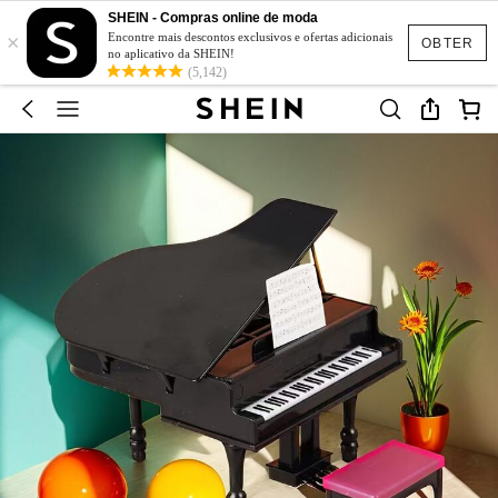
SHEIN - Compras online de moda
×
Encontre mais descontos exclusivos e ofertas adicionais
OBTER
no aplicativo da SHEIN!
(5,142)