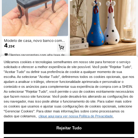
Modelo de casa, novo banco com c
4
abeceira esculpida, banco longo re
,23€
alista, modelo de mobiliário em mini
atura, ornamento de banco mini par
Clientes recorrentes com alta taxa de retorno
a casa de fadas, adequado para de
corar casa mini 1:12 (material de plá
Utilizamos cookies e tecnologias semelhantes em nosso site para fornecer o serviço
Enfeite Engraçado de Galinha para
2
stico rígido)
Decoração de Casa, Decoração de
solicitado e oferecer a melhor experiência de site possível. Você pode "Rejeitar Tudo",
,98€
Cozinha Rústica, Figurina Animal C
"Aceitar Tudo" ou definir sua preferência de cookie a qualquer momento de sua
aprichosa, Acento de Prateleira Rús
escolha. Ao selecionar "Aceitar Tudo", definiremos todos os cookies opcionais, que nos
tico de Campo, Exibição de Mesa d
ajudam a analisar o tráfego, oferecer funcionalidade aprimorada e personalizar o
e Café e Estante, Estátua de Galinh
conteúdo e os anúncios para complementar sua experiência de compra com a SHEIN.
a Colecionável, Presente Inovador,
Ao selecionar "Rejeitar Tudo", você permite o uso de cookies estritamente necessários
Decoração de Sala de Estar, Decor
que fazem nosso site funcionar. Você pode desativá-los alterando as configurações do
ação Fofa de Secretária
seu navegador, mas isso pode afetar o funcionamento do site. Para saber mais sobre
os cookies que usamos e ajustar suas configurações de cookies opcionais, selecione
"Gerenciar Cookies". Para obter mais informações sobre como processamos os
dados que coletamos,
clique aqui para ver nossa Política de Privacidade.
Rejeitar Tudo