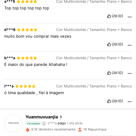
a***5
Cor: Multicolorido / Tamanho: Piano + Banco
Top
top
top
top
top
top
Útil
(0)
d***6
Cor: Multicolorido / Tamanho: Piano + Banco
muito
bom
vou
comprar
mais
vezes
Útil
(0)
b***a
Cor: Multicolorido / Tamanho: Piano + Banco
É
maior
do
que
parede
Ahahaha
!
Útil
(0)
i***a
Cor: Multicolorido / Tamanho: Piano + Banco
ó
tima
qualidade
,
fiel
à
imagem
Útil
(0)
506 Seguidores
4,88
Yuanmuxuanjia
c***e
pago
1 dia atrás
Vendedor
c***h
seguiu
1 dia atrás
506 Seguidores
4,88
6.1K Vendidos recentemente
1K Repurchase