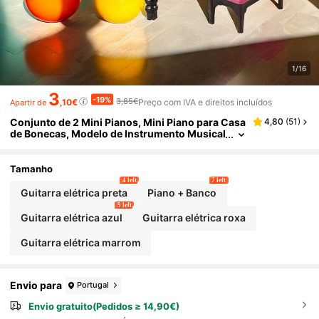
1/16
3
-19%
3,85€
,10€
Preço com IVA e direitos incluídos
Apartir de
Conjunto de 2 Mini Pianos, Mini Piano para Casa
4,80
(
51
)
de Bonecas, Modelo de Instrumento Musical
Simulado, Decoração para Sala de Estar, Bri
nquedo Decorativo para Casa, Enfeite de Mesa,
Presente de Natal, Decoração de Natal em Miniat
Tamanho
ura
4 left
7 left
Guitarra elétrica preta
Piano + Banco
9 left
Guitarra elétrica azul
Guitarra elétrica roxa
Guitarra elétrica marrom
Envio para
Portugal
Envio gratuito(Pedidos ≥ 14,90€)