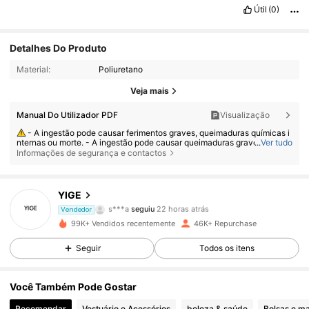
Útil
(0)
Detalhes Do Produto
Material:
Poliuretano
Veja mais
Manual Do Utilizador PDF
Visualização
- A ingestão pode causar ferimentos graves, queimaduras químicas i
nternas ou morte. - A ingestão pode causar queimaduras graves em ape
...
Ver tudo
nas 2 horas. - Se houver suspeita de ingestão ou inserção de uma pilha
Informações de segurança e contactos
em qualquer parte do corpo, procure atendimento médico imediatament
e. - Mantenha pilhas novas e usadas longe do alcance de crianças. - C
10K Seguidores
4,81
ertifique-se de que o compartimento da pilha esteja sempre bem fechad
o.
YIGE
s***a
seguiu
22 horas atrás
Vendedor
w***r
está a navegar
99K+ Vendidos recentemente
46K+ Repurchase
10K Seguidores
4,81
Seguir
Todos os itens
10K Seguidores
4,81
Você Também Pode Gostar
Recomendar
Vestuário e Acessórios
beleza & saúde
Bolsas e ma