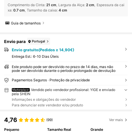
Comprimento da Cinta
:
21 cm
Largura da Alça
:
2 cm
Espessura da cai
xa
:
0.7 cm
Tamanho da caixa
:
4 cm
Guia de tamanhos
Envio para
Portugal
Envio gratuito(Pedidos ≥ 14,90€)
Entrega Est.:
6-10 Dias Úteis
Este produto pode ser devolvido no prazo de 14 dias, mas não
pode ser devolvido durante o período prolongado de devolução
Pagamentos Seguros · Proteção da privacidade
Vendido pelo vendedor profissional: YIGE e enviado
Marketplace
pela SHEIN
Informações e obrigações do vendedor
Para denunciar este vendedor e/ou produto
4,76
(99)
Ver mais
Pequeno
Tamanho Real
Grande