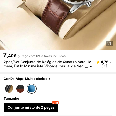
1/6
7
,40€
Preço com IVA e taxas incluídos
2pcs/Set Conjunto de Relógios de Quartzo para Ho
4,76
mem, Estilo Minimalista Vintage Casual de Neg
(99)
ócios, Mostrador, Adequado para Uso Diário, D
ecoração de Festa, Volta às Aulas, Dia do Pai, Vário
s Presentes de Feriados para Amigos e Pais
Cor Da Alça: Multicolorido
Tamanho
5 left
Conjunto misto de 2 peças