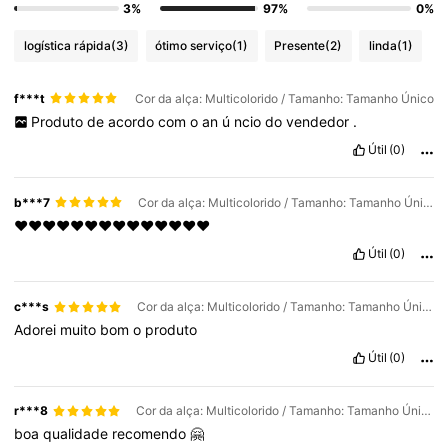
3%
97%
0%
logística rápida
(3)
ótimo serviço
(1)
Presente
(2)
linda
(1)
f***t
Cor da alça: Multicolorido / Tamanho: Tamanho Único
Produto
de
acordo
com
o
an
ú
ncio
do
vendedor
.
Útil
(0)
b***7
Cor da alça: Multicolorido / Tamanho: Tamanho Único
♥️♥️♥️♥️♥️♥️♥️♥️♥️♥️♥️♥️♥️♥️
Útil
(0)
c***s
Cor da alça: Multicolorido / Tamanho: Tamanho Único
Adorei
muito
bom
o
produto
Útil
(0)
r***8
Cor da alça: Multicolorido / Tamanho: Tamanho Único
boa
qualidade
recomendo
🤗