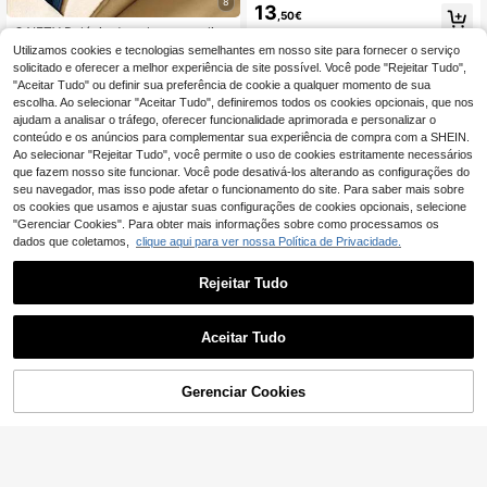
ição de joias com tampa de vidro, gr
8
13
ande capacidade, ideal para guarda
,50€
r e exibir joias - Presente perfeito p
GAIETY Relógio de pulso masculino
ara o Dia dos Namorados.
clássico com numerais romanos (1
21 Left
Utilizamos cookies e tecnologias semelhantes em nosso site para fornecer o serviço
unidade) - Relógio de quartzo mode
5
solicitado e oferecer a melhor experiência de site possível. Você pode "Rejeitar Tudo",
,39€
5,44€
rno em cor sólida com pulseira de c
"Aceitar Tudo" ou definir sua preferência de cookie a qualquer momento de sua
ouro PU durável - Relógio casual el
escolha. Ao selecionar "Aceitar Tudo", definiremos todos os cookies opcionais, que nos
egante e confortável
ajudam a analisar o tráfego, oferecer funcionalidade aprimorada e personalizar o
conteúdo e os anúncios para complementar sua experiência de compra com a SHEIN.
Ao selecionar "Rejeitar Tudo", você permite o uso de cookies estritamente necessários
que fazem nosso site funcionar. Você pode desativá-los alterando as configurações do
seu navegador, mas isso pode afetar o funcionamento do site. Para saber mais sobre
os cookies que usamos e ajustar suas configurações de cookies opcionais, selecione
"Gerenciar Cookies". Para obter mais informações sobre como processamos os
dados que coletamos,
clique aqui para ver nossa Política de Privacidade.
Rejeitar Tudo
Aceitar Tudo
Gerenciar Cookies
ADICIONAR AO CARRINHO