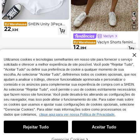
SHEIN Unity 3Peças
EU Warehouse
18
22
Nó Frontal Shorts De Pista
,33€
Vaclyn
Vaclyn Shorts feminin
EU Warehouse
12
os casuais e versáteis para férias
,29€
Utilizamos cookies e tecnologias semelhantes em nosso site para fornecer o serviço
solicitado e oferecer a melhor experiência de site possível. Você pode "Rejeitar Tudo",
"Aceitar Tudo" ou definir sua preferência de cookie a qualquer momento de sua
escolha. Ao selecionar "Aceitar Tudo", definiremos todos os cookies opcionais, que nos
ajudam a analisar o tráfego, oferecer funcionalidade aprimorada e personalizar o
conteúdo e os anúncios para complementar sua experiência de compra com a SHEIN.
Ao selecionar "Rejeitar Tudo", você permite o uso de cookies estritamente necessários
que fazem nosso site funcionar. Você pode desativá-los alterando as configurações do
seu navegador, mas isso pode afetar o funcionamento do site. Para saber mais sobre
os cookies que usamos e ajustar suas configurações de cookies opcionais, selecione
"Gerenciar Cookies". Para obter mais informações sobre como processamos os
dados que coletamos,
clique aqui para ver nossa Política de Privacidade.
Rejeitar Tudo
Aceitar Tudo
ADICIONAR AO
Gerenciar Cookies