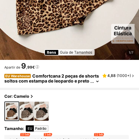
Itens
Guia de Tamanhos
1/7
9
,99€
Apartir de
Comfortcana 2 peças de shorts
4,88
(
1000+
)
EU Warehouse
soltos com estampa de leopardo e preto
liso para mulheres
Cor: Camelo
Tamanho
:
EU
Padrão
13 left
3 left
12 left