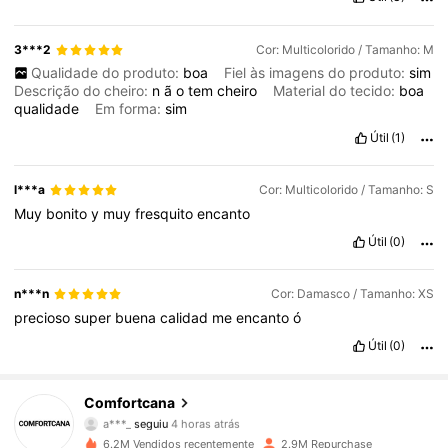
3***2
Cor: Multicolorido / Tamanho: M
Qualidade do produto:
boa
Fiel às imagens do produto:
sim
Descrição do cheiro:
n
ã
o
tem
cheiro
Material do tecido:
boa
qualidade
Em forma:
sim
Útil
(1)
l***a
Cor: Multicolorido / Tamanho: S
Muy
bonito
y
muy
fresquito
encanto
Útil
(0)
n***n
Cor: Damasco / Tamanho: XS
precioso
super
buena
calidad
me
encanto
ó
Útil
(0)
1.1M Seguidores
4,79
Comfortcana
a***_
seguiu
4 horas atrás
s***i
está a navegar
1.1M Seguidores
4,79
6.2M Vendidos recentemente
2.9M Repurchase