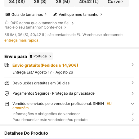
34
(XS)
36
(S)
38
(M)
40/42
(L)
Curve
Guia de tamanhos
Verifique meu tamanho
94%
achou que o tamanho era fiel
Não é o seu tamanho? Conte-nos
​38 (M), 36 (S), 40/42 (L) são enviados de EU Warehouse oferecendo
entrega mais rápida
.
Envio para
Portugal
Envio gratuito(Pedidos ≥ 14,90€)
Entrega Est.:
Agosto 17 - Agosto 26
Devoluções gratuitas em 30 dias
Pagamentos Seguros · Proteção da privacidade
Vendido e enviado pelo vendedor profissional: SHEIN
EU
armazém
Informações e obrigações do vendedor
Para denunciar este vendedor e/ou produto
Detalhes Do Produto