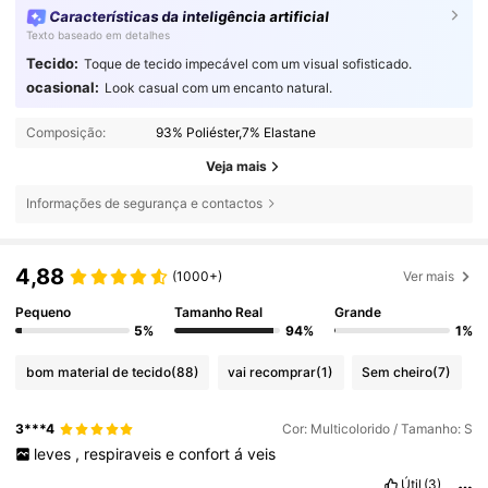
Características da inteligência artificial
Texto baseado em detalhes
Tecido:
Toque de tecido impecável com um visual sofisticado.
ocasional:
Look casual com um encanto natural.
Composição:
93% Poliéster,7% Elastane
Veja mais
Informações de segurança e contactos
4,88
(1000+)
Ver mais
Pequeno
Tamanho Real
Grande
5%
94%
1%
bom material de tecido
(88)
vai recomprar
(1)
Sem cheiro
(7)
3***4
Cor: Multicolorido / Tamanho: S
leves
,
respiraveis
e
confort
á
veis
Útil
(3)