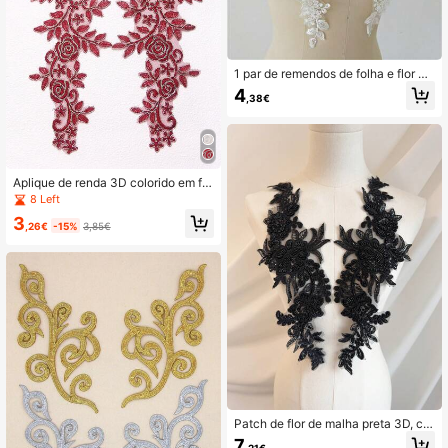
1 par de remendos de folha e flor br
anca, decoração faça você mesmo
4
,38€
para véu de noiva, vestido de noiva
Aplique de renda 3D colorido em for
mato de leque para artesanato, vári
8 Left
as cores disponíveis, em estoque, la
3
rgura: 13,5 cm / comprimento: 36 c
,26€
-15%
3,85€
m
Patch de flor de malha preta 3D, co
mbinado com lantejoulas e contas p
7
,21€