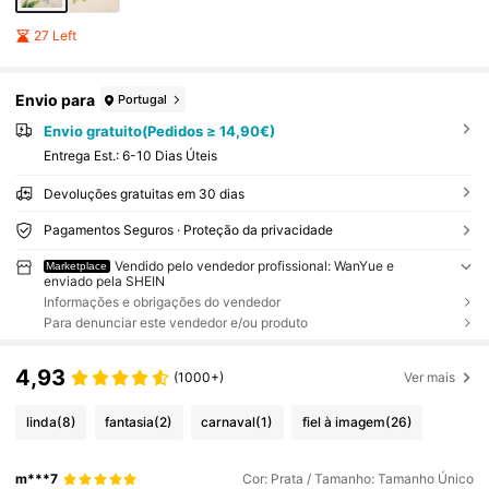
27 Left
Envio para
Portugal
Envio gratuito(Pedidos ≥ 14,90€)
Entrega Est.:
6-10 Dias Úteis
Devoluções gratuitas em 30 dias
Pagamentos Seguros · Proteção da privacidade
Vendido pelo vendedor profissional: WanYue e
Marketplace
enviado pela SHEIN
Informações e obrigações do vendedor
Para denunciar este vendedor e/ou produto
4,93
(1000+)
Ver mais
linda
(8)
fantasia
(2)
carnaval
(1)
fiel à imagem
(26)
m***7
Cor: Prata / Tamanho: Tamanho Único