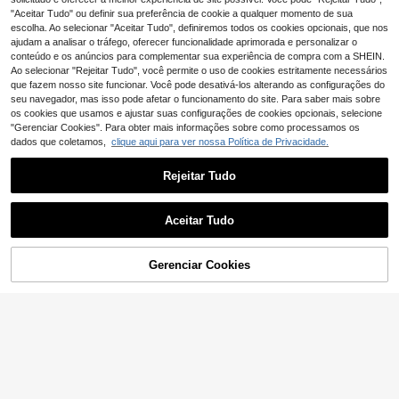
4
,18€
ornos para costura, figurinos de pal
"Aceitar Tudo" ou definir sua preferência de cookie a qualquer momento de sua
co, acessórios de vestuário e artesa
escolha. Ao selecionar "Aceitar Tudo", definiremos todos os cookies opcionais, que nos
nato - fáceis de aplicar, duráveis e
ajudam a analisar o tráfego, oferecer funcionalidade aprimorada e personalizar o
de longa duração.
conteúdo e os anúncios para complementar sua experiência de compra com a SHEIN.
Ao selecionar "Rejeitar Tudo", você permite o uso de cookies estritamente necessários
que fazem nosso site funcionar. Você pode desativá-los alterando as configurações do
seu navegador, mas isso pode afetar o funcionamento do site. Para saber mais sobre
os cookies que usamos e ajustar suas configurações de cookies opcionais, selecione
"Gerenciar Cookies". Para obter mais informações sobre como processamos os
dados que coletamos,
clique aqui para ver nossa Política de Privacidade.
Rejeitar Tudo
Aceitar Tudo
Gerenciar Cookies
ADICIONAR AO CARRINHO