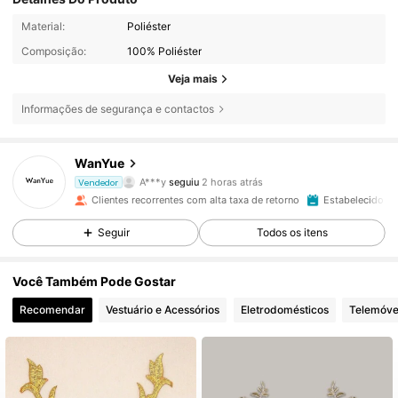
Material:
Poliéster
Composição:
100% Poliéster
Veja mais
Informações de segurança e contactos
6.7K Seguidores
4,93
WanYue
A***y
seguiu
2 horas atrás
Vendedor
l***k
está a navegar
6.7K Seguidores
4,93
Clientes recorrentes com alta taxa de retorno
Estabelecido há
Seguir
Todos os itens
6.7K Seguidores
4,93
Você Também Pode Gostar
Recomendar
Vestuário e Acessórios
Eletrodomésticos
Telemóve
6.7K Seguidores
4,93
6.7K Seguidores
4,93