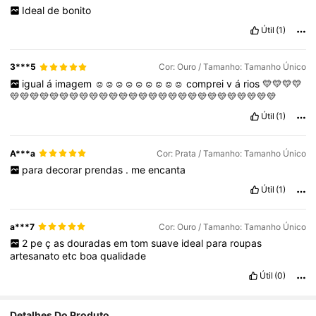
Ideal
de
bonito
Útil
(1)
3***5
Cor: Ouro / Tamanho: Tamanho Único
igual
á
imagem
☺️☺️☺️☺️☺️☺️☺️☺️☺️
comprei
v
á
rios
💛💛💛💛
💛💛💛💛💛💛💛💛💛💛💛💛💛💛💛💛💛💛💛💛💛💛💛💛💛💛💛
Útil
(1)
A***a
Cor: Prata / Tamanho: Tamanho Único
para
decorar
prendas
.
me
encanta
Útil
(1)
a***7
Cor: Ouro / Tamanho: Tamanho Único
2
pe
ç
as
douradas
em
tom
suave
ideal
para
roupas
artesanato
etc
boa
qualidade
Útil
(0)
Detalhes Do Produto