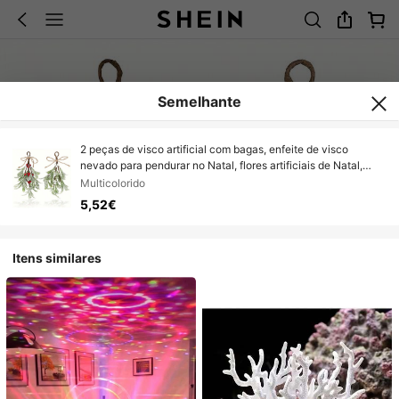
Semelhante
2 peças de visco artificial com bagas, enfeite de visco
nevado para pendurar no Natal, flores artificiais de Natal,
enfeites para árvore de Natal, para decoração de árvore de
Multicolorido
Natal, guirlanda DIY, embrulho de presentes de Natal,
5,52€
decoração de lareira, decoração de casa para festas de
casamento, decoração de Natal para quarto, decoração de
Natal de inverno, presentes de Natal para casa, decoração de
Itens similares
Natal