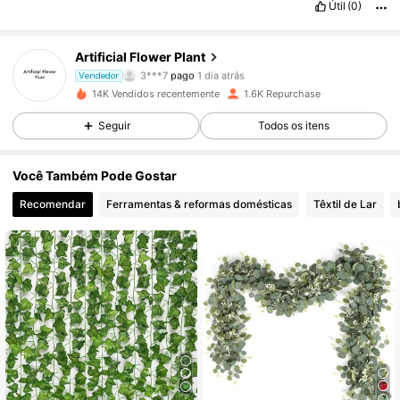
Útil
(0)
Artificial Flower Plant
391 Seguidores
4,81
3***7
pago
1 dia atrás
Vendedor
14K Vendidos recentemente
1.6K Repurchase
391 Seguidores
4,81
Seguir
Todos os itens
Você Também Pode Gostar
391 Seguidores
4,81
Recomendar
Ferramentas & reformas domésticas
Têxtil de Lar
391 Seguidores
4,81
391 Seguidores
4,81
391 Seguidores
4,81