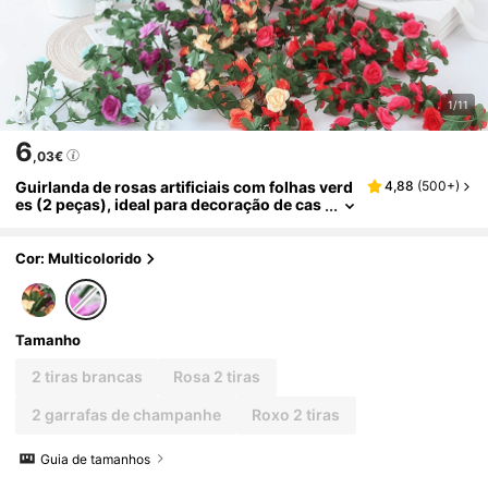
1/11
6
,03€
Guirlanda de rosas artificiais com folhas verd
4,88
(
500+
)
es (2 peças), ideal para decoração de cas
a, quarto, parede, jardim, ambientes inter
nos e externos, arcos de casamento, mesas, f
estas, aniversários, decoração de primavera
Cor: Multicolorido
e Dia dos Namorados.
Tamanho
2 tiras brancas
Rosa 2 tiras
2 garrafas de champanhe
Roxo 2 tiras
Guia de tamanhos