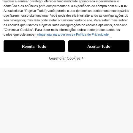
ajudam a analisar o tráfego, oferecer funcionalidade aprimorada e personalizar o
Mostrar artigos semelhantes em stock
Veja tudo
conteúdo e os anúncios para complementar sua experiência de compra com a SHEIN.
Ao selecionar "Rejeitar Tudo", você permite o uso de cookies estritamente necessários
que fazem nosso site funcionar. Você pode desativá-los alterando as configurações do
seu navegador, mas isso pode afetar o funcionamento do site. Para saber mais sobre
os cookies que usamos e ajustar suas configurações de cookies opcionais, selecione
"Gerenciar Cookies". Para obter mais informações sobre como processamos os
dados que coletamos,
clique aqui para ver nossa Política de Privacidade.
Rejeitar Tudo
Aceitar Tudo
Desculpe, este produto está esgotado.
Nejlue Artificial Flowers/Plants1111
Home & Living Guirlanda artificial d
Gerenciar Cookies
ESGOTADO
5
,84€
-27%
8,00€
e buganvília de 170 cm, com aparê
ncia sedosa, feita de flores artificiai
1 conjunto de luzes de LED em form
s de buganvília duráveis e resistent
ato de folha verde, luzes de fada art
es à oxidação. Ideal para decoraçã
4
,73€
ificiais de hera perene, design de fol
o de casa e jardim, perfeita para ca
ha verde, alimentadas por bateria p
samentos e celebrações sazonais.
ara decoração de parede interna/ex
Perfeita para decoração de ambient
terna, festas, criação de atmosfera
es internos e externos, decoração d
natalina e festiva, iluminação de Na
e quartos, mesas, festas, aniversári
tal e festas, decoração de festas, ilu
os, jardins e para a primavera.
minação ambiente, luzes suspensa
s resistentes às intempéries e de lo
nga duração, decoração de casa, d
ecoração de festas, toque de aconc
hego no ambiente