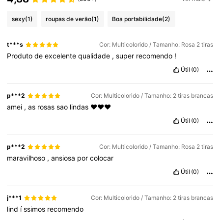
sexy
(1)
roupas de verão
(1)
Boa portabilidade
(2)
t***s
Cor: Multicolorido / Tamanho: Rosa 2 tiras
Produto
de
excelente
qualidade
,
super
recomendo
!
Útil
(0)
p***2
Cor: Multicolorido / Tamanho: 2 tiras brancas
amei
,
as
rosas
sao
lindas
❤️❤️❤️
Útil
(0)
p***2
Cor: Multicolorido / Tamanho: Rosa 2 tiras
maravilhoso
,
ansiosa
por
colocar
Útil
(0)
j***1
Cor: Multicolorido / Tamanho: 2 tiras brancas
lind
í
ssimos
recomendo