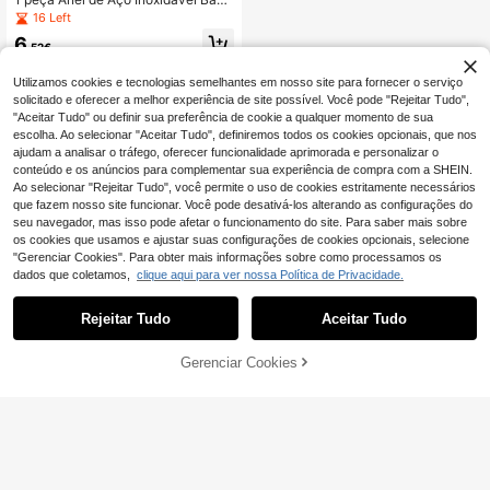
ado a Ouro 18K com Cristal Verde p
16 Left
ara Mulher, Adequado para Uso Diá
6
rio, Férias, Presente de Feriado
,52€
Utilizamos cookies e tecnologias semelhantes em nosso site para fornecer o serviço
solicitado e oferecer a melhor experiência de site possível. Você pode "Rejeitar Tudo",
"Aceitar Tudo" ou definir sua preferência de cookie a qualquer momento de sua
escolha. Ao selecionar "Aceitar Tudo", definiremos todos os cookies opcionais, que nos
ajudam a analisar o tráfego, oferecer funcionalidade aprimorada e personalizar o
conteúdo e os anúncios para complementar sua experiência de compra com a SHEIN.
Ao selecionar "Rejeitar Tudo", você permite o uso de cookies estritamente necessários
que fazem nosso site funcionar. Você pode desativá-los alterando as configurações do
seu navegador, mas isso pode afetar o funcionamento do site. Para saber mais sobre
os cookies que usamos e ajustar suas configurações de cookies opcionais, selecione
"Gerenciar Cookies". Para obter mais informações sobre como processamos os
dados que coletamos,
clique aqui para ver nossa Política de Privacidade.
Rejeitar Tudo
Aceitar Tudo
Gerenciar Cookies
ADICIONAR AO CARRINHO