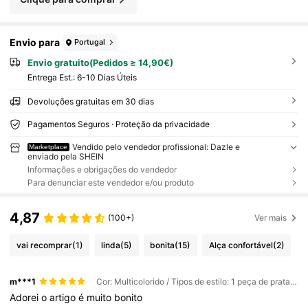
Envio para
Portugal
Envio gratuito(Pedidos ≥ 14,90€)
Entrega Est.:
6-10 Dias Úteis
Devoluções gratuitas em 30 dias
Pagamentos Seguros · Proteção da privacidade
Vendido pelo vendedor profissional: Dazle e
Marketplace
enviado pela SHEIN
Informações e obrigações do vendedor
Para denunciar este vendedor e/ou produto
4,87
(100+)
Ver mais
vai recomprar
(1)
linda
(5)
bonita
(15)
Alça confortável
(2)
m***1
Cor: Multicolorido / Tipos de estilo: 1 peça de prata / Tamanho: Tamanho Único
Adorei
o
artigo
é
muito
bonito