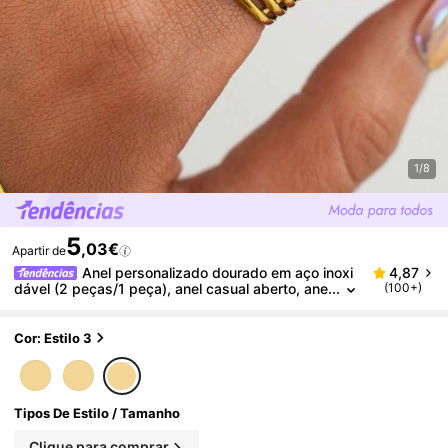
1/8
5
,03€
Apartir de
Anel personalizado dourado em aço inoxi
4,87
dável (2 peças/1 peça), anel casual aberto, ane
(100+)
l em aço inoxidável, adequado para uso diário e
viagens, a melhor opção de presente para sua nam
orada ou esposa.
Cor: Estilo 3
Tipos De Estilo / Tamanho
Clique para comprar