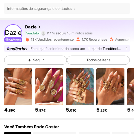
Informações de segurança e contactos
1.7K Seguidores
4,87
Dazle
l***u
seguiu
10 minutos atrás
s***1
está a navegar
Vendedor
1.7K Seguidores
4,87
13K Vendidos recentemente
1.7K Repurchase
Aumento de
Esta loja é selecionada como um
「Loja de Tendências」
1.7K Seguidores
4,87
Seguir
Todos os itens
1.7K Seguidores
4,87
1.7K Seguidores
4,87
4
5
5
5
5
,89€
,87€
,01€
,23€
,
1.7K Seguidores
4,87
Você Também Pode Gostar