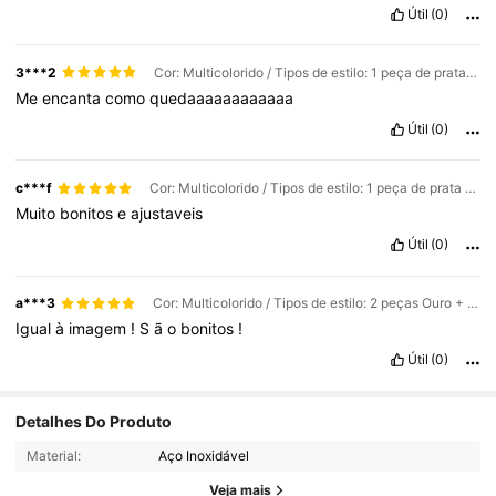
Útil
(0)
3***2
Cor: Multicolorido / Tipos de estilo: 1 peça de prata / Tamanho: Tamanho Único
Me
encanta
como
quedaaaaaaaaaaaa
Útil
(0)
c***f
Cor: Multicolorido / Tipos de estilo: 1 peça de prata / Tamanho: Tamanho Único
Muito
bonitos
e
ajustaveis
Útil
(0)
a***3
Cor: Multicolorido / Tipos de estilo: 2 peças Ouro + Prata / Tamanho: Tamanho Único
Igual
à
imagem
!
S
ã
o
bonitos
!
Útil
(0)
Detalhes Do Produto
Material:
Aço Inoxidável
Veja mais