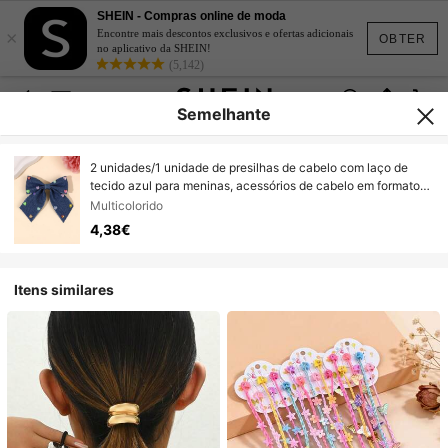
SHEIN - Compras online de moda
×
Encontre mais descontos exclusivos e ofertas adicionais
OBTER
no aplicativo da SHEIN!
(5,142)
Semelhante
2 unidades/1 unidade de presilhas de cabelo com laço de
tecido azul para meninas, acessórios de cabelo em formato
de coração, essenciais para as festas, presilhas de cabelo da
Multicolorido
moda para meninas e adolescentes, uso diário, essenciais
4,38€
para viagens de verão, presentes para festas.
Itens similares