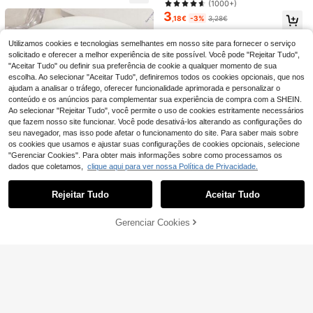
5
e croché, tiara de malha estilo boé
(1000+)
Cabelo, Volta às Aulas
DAZY Grampos de cabelo em forma
,33€
or Sólida, Acessórios de Cabelo, Us
mio, lenço de cabelo vintage francê
4
to de borboleta, grampos de cabelo,
3
o Diário
,14€
4,18€
,18€
-3%
3,28€
s, tiara vazada, acessório de cabelo
grampos de mandíbula, grampos de
de verão para praia para mulher
cabelo, grampos de cabelo, grampo
s de cabelo, prendedores de cabelo
Utilizamos cookies e tecnologias semelhantes em nosso site para fornecer o serviço
solicitado e oferecer a melhor experiência de site possível. Você pode "Rejeitar Tudo",
"Aceitar Tudo" ou definir sua preferência de cookie a qualquer momento de sua
escolha. Ao selecionar "Aceitar Tudo", definiremos todos os cookies opcionais, que nos
ajudam a analisar o tráfego, oferecer funcionalidade aprimorada e personalizar o
conteúdo e os anúncios para complementar sua experiência de compra com a SHEIN.
Ao selecionar "Rejeitar Tudo", você permite o uso de cookies estritamente necessários
que fazem nosso site funcionar. Você pode desativá-los alterando as configurações do
seu navegador, mas isso pode afetar o funcionamento do site. Para saber mais sobre
os cookies que usamos e ajustar suas configurações de cookies opcionais, selecione
"Gerenciar Cookies". Para obter mais informações sobre como processamos os
5 peças elásticos para cabelo com
dados que coletamos,
clique aqui para ver nossa Política de Privacidade.
Mostrar artigos semelhantes em stock
Veja tudo
4
decoração de coração, fofos, para
,28€
Dia dos Namorados, suportes para r
Rejeitar Tudo
Aceitar Tudo
Desculpe, este produto está esgotado.
abo de cavalo, bandas elásticas pa
ra cabelo, scrunchies, corda elástic
a para cabelo, acessórios para cab
8
Gerenciar Cookies
ESGOTADO
7
elo
Conjunto de 179 peças de acessóri
100/500/1000 elásticos para cabel
5
os de cabelo rosa para meninas, inc
2 peças de ganchos de cabelo em li
,33€
o femininos, transparentes/pretos,
(1000+)
luindo presilhas de cabelo com laço
ga de metal ocos com forma de bor
#2 Mais Vendido
em Garra de cabelo médio Acessórios para Cabelo Fe
bandas elásticas descartáveis peq
3
de pérola, presilhas de cabelo com
boleta para mulher, ganchos de garr
,05€
3
uenas de borracha, acessórios de c
borboleta em degradê, presilhas de
,38€
a de verão, acessórios de cabelo pa
abelo simples de cor sólida para us
cabelo com flor de pérola 3D e elás
ra mulher
o diário, salão, penteados de casa
ticos de cabelo. Ideal para primaver
mento, rabo de cavalo (não adequa
a e verão, essencial para tranças.
dos para crianças com menos de 1