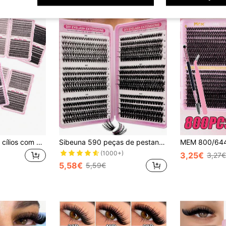
Kit de extensão de cílios com 640 peças, curvatura D, conjunto de extensão de cílios super curvados, maquiagem para os olhos com vários estilos, adequado para iniciantes, comprimento misto de 10 a 16 mm, natural, em tufos, volumoso, espesso, estilos variados, autoadesivo, tufos de cílios reutilizáveis, cílios individuais, cílios postiços.
Sibeuna 590 peças de pestanas postiças, curvatura D, naturais, espessas e volumosas, 30D+40D+50D+60D+80D+100D, comprimento misto 8mm-16mm, pestanas postiças em tufos DIY, leves
(1000+)
3,25€
3,27€
5,58€
5,59€