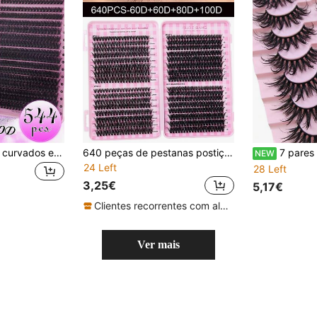
640 cílios postiços curvados em D, volumosos e macios, alta capacidade, ideais para criar maquiagem para os olhos densa, volumosa e natural, maquiagem caseira DIY, estojo de cílios de grande capacidade, adequado para iniciantes e maquiadores profissionais, macios e de longa duração, permite criar maquiagem olho de raposa/olho de gato, extensão de cílios segmentada, estojo de cílios portátil, conveniente para viagens, adequado para palco, casamento, atividades ao ar livre, trabalho diário, festas e outras ocasiões.
640 peças de pestanas postiças em tufos D-Curl 30D-100D 9-16mm, volumosas e fofas, reutilizáveis, individuais DIY, adequadas para maquilhagem diária, casamento, encontro, festa e viagem
7 pares de pestanas postiças de efeito molhado, estilo cartoon 
NEW
24 Left
28 Left
3,25€
5,17€
Clientes recorrentes com alta taxa de retorno
Ver mais