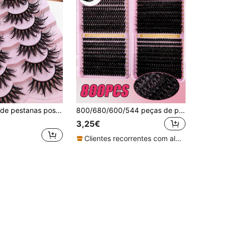
desarrumado, em pelo de vison sintético, pontas grossas, adequadas para festivais, celebrações e festas, reutilizáveis, alongadoras
800/680/600/544 peças de pestanas em tufos D Curl, densidade mista 10D-100D, de longa duração, DIY para iniciantes, pestanas postiças para cosplay, casamento, jantar e maquilhagem de palco
3,25€
Clientes recorrentes com alta taxa de retorno