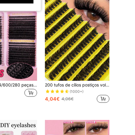
MEM 800/644/600/280 peças de pestanas postiças em cachos D, extensões de pestanas individuais mistas de longa duração, adequadas para iniciantes, kit DIY para casa, densidade 10D-100D, para cosplay, casamento, festa noturna e maquilhagem de palco
200 tufos de cílios postiços volumosos com curvatura D para aplicação em casa, 80 cílios individuais com curvatura D de 0,07 mm, extensão de cílios naturais mistos de 8 a 16 mm, tufos de cílios super densos e alongadores, cílios individuais curvados, cílios finos e longos, cílios alongadores com efeito de desenho animado, adequados para iniciantes usarem em casa. 200 cílios postiços super densos, 200 tufos de cílios de grande capacidade, tufos de cílios, cílios individuais, cílios postiços.
(1000+)
4,04€
4,06€