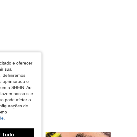
citado e oferecer
nir sua
, definiremos
de aprimorada e
 com a SHEIN. Ao
 fazem nosso site
so pode afetar o
nfigurações de
como
de.
r Tudo