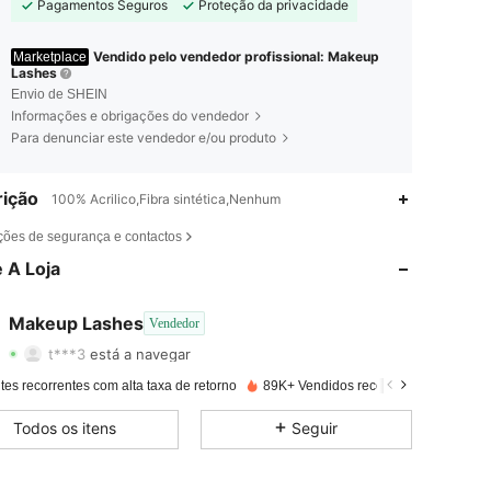
Pagamentos Seguros
Proteção da privacidade
Vendido pelo vendedor profissional: Makeup
Marketplace
Lashes
Envio de SHEIN
Informações e obrigações do vendedor
Para denunciar este vendedor e/ou produto
ição
100% Acrilico,Fibra sintética,Nenhum
4,74
77
253
ções de segurança e contactos
4,74
77
253
 A Loja
4,74
77
253
Makeup Lashes
Vendedor
t***3
está a navegar
4,74
77
253
Avaliação
Itens
Seguidores
tes recorrentes com alta taxa de retorno
89K+ Vendidos recentemente
4,74
77
253
Todos os itens
Seguir
4,74
77
253