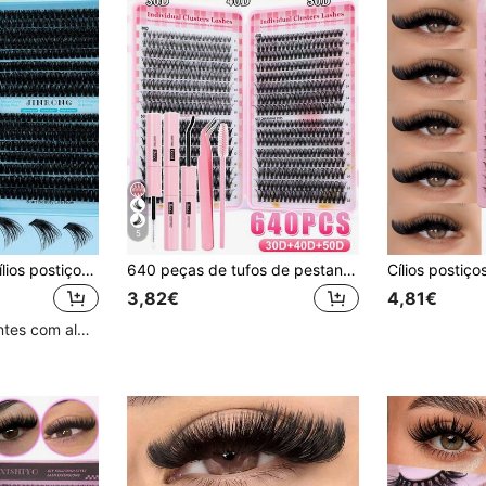
5
Conjunto de 640 cílios postiços em tufos D Curl, densidade mista 10D-150D, extensões de cílios individuais DIY macias e naturais, reutilizáveis e confortáveis para maquilhagem diária dos olhos
640 peças de tufos de pestanas DIY de haste única, extensões de pestanas volumosas e fofas com curvatura D, design de comprimento misto de 8-16 mm, adequadas para vários looks de maquilhagem, conjunto para ampliar o olhar com cola de pestanas e pinça, pestanas leves, excelente relação custo-benefício, perfeitas para iniciantes em maquilhagem, adequadas para uso diário, festas e outras ocasiões, para ela
3,82€
4,81€
Clientes recorrentes com alta taxa de retorno