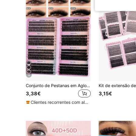
4
Conjunto de Pestanas em Aglomerados 632/300, Mistura 30D 40D 50D 60D 80D 100D 0,07 mm, Pestanas Sintéticas de Vison 10-18 mm, Pestanas Russas 3D Naturais Reutilizáveis, Adequadas para Iniciantes DIY em Casa
3,38€
3,15€
Clientes recorrentes com alta taxa de retorno