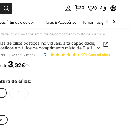
0
0
ar. Press Enter to select.
as íntimas e de dormir
Joias E Acessórios
Tamanhos grandes
Sapa
28 fileiras de cílios postiços individuais, alta capacidade, cílios postiços em tufos de comprimento misto de 9 a 16 mm, adequados para iniciantes em extensão de cílios caseira, cílios em tufos, cílios postiços individuais.
iras de cílios postiços individuais, alta capacidade,
 postiços em tufos de comprimento misto de 9 a 16
equados para iniciantes em extensão de cílios
SKU: sb260313235592156673786
(100+ Comentários)
, cílios em tufos, cílios postiços individuais.
3
,32€
r de
ICE AND AVAILABILITY
tura de cílios:
D
to