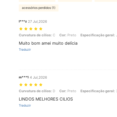
acessórios perdidos (1)
l***z
27 Jul,2026
Curvatura de cílios: C, Cor: Preto, Especificação geral: JM03
Curvatura de cílios:
C
Cor:
Preto
Especificação geral:
Muito bom amei muito delícia
Traduzir
m***1
4 Jul,2026
Curvatura de cílios: D, Cor: Preto, Especificação geral: 30D-100D
Curvatura de cílios:
D
Cor:
Preto
Especificação geral:
LINDOS MELHORES CILIOS
Traduzir