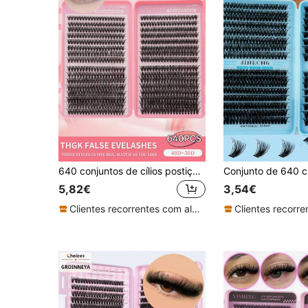
640 conjuntos de cílios postiços D Curl, curvatura 40D+50D, 8-16 mm, kit faça você mesmo para extensão de cílios com aparência natural, ultra grossos, inteligentes, ultra macios, ultra leves, reutilizáveis, de segmento único. Adequado para iniciantes, dia a dia, casamentos, encontros, festas, festivais de música, conjuntos de cílios de Halloween, conjuntos de cílios, cílios individuais, cílios postiços.
5,82€
3,54€
Clientes recorrentes com alta taxa de retorno