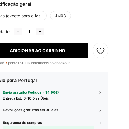
ificação geral
as (exceto para cílios)
JM03
idade:
ADICIONAR AO CARRINHO
até
3
pontos SHEIN calculados no checkout.
vio para
Portugal
Envio gratuito(Pedidos ≥ 14,90€)
Entrega Est.:
6-10 Dias Úteis
Devoluções gratuitas em 30 dias
Segurança de compras