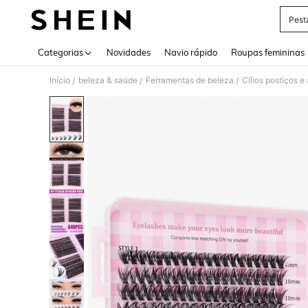
Pest
Use up 
Categorias
Novidades
Navio rápido
Roupas femininas
Início
beleza & saúde
Ferramentas de beleza
Cílios postiços e
/
/
/