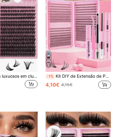
7
Cílios postiços luxuosos em cluster 60D, 280 cílios por pacote, cílios glamorosos com curvatura D, extensão estilo olho de gato russo, cílios postiços leves e fofos, macios e confortáveis, fáceis de usar e reutilizar, adequados para iniciantes, maquiagem que economiza tempo, presente ideal para festas de fim de ano, extensões de cílios artesanais, clusters de cílios, clusters de cílios, cílios individuais, cílios, cílios postiços
Kit DIY de Extensão de Pestanas Postiças em Cluster D-Curl 640 peças, Comprimento Misto 8-16 mm, Curvatura Mista 10D-80D, com Cola, Selante e Ferramentas para Pestanas, Adequado para Uso Diário, Festa e Viagem, Presente Perfeito para Família e Amigos, Estético
-1%
4,10€
4,15€