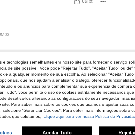
Útil (0)
JM03
s e tecnologias semelhantes em nosso site para fornecer o serviço soli
Útil (0)
cia de site possível. Você pode "Rejeitar Tudo", "Aceitar Tudo" ou defi
ookie a qualquer momento de sua escolha. Ao selecionar "Aceitar Tudo"
opcionais, que nos ajudam a analisar o tráfego, oferecer funcionalida
liações
onteúdo e os anúncios para complementar sua experiência de compra
tar Tudo", você permite o uso de cookies estritamente necessários que
pode desativá-los alterando as configurações do seu navegador, mas is
 site. Para saber mais sobre os cookies que usamos e ajustar suas co
s, selecione "Gerenciar Cookies". Para obter mais informações sobre 
dados que coletamos,
clique aqui para ver nossa Política de Privacida
okies
Aceitar Tudo
Rejeita