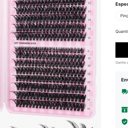
Espec
Pinç
Quant
Ganhe 
En