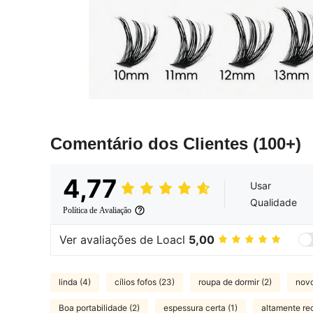
Comentário dos Clientes
(100+)
4,77
Usar
Qualidade
Política de Avaliação
Ver avaliações de Loacl
5,00
linda (4)
cílios fofos (23)
roupa de dormir (2)
novo
Boa portabilidade (2)
espessura certa (1)
altamente re