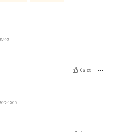
JM03
Útil (0)
30D-100D