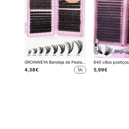
12
GROINNEYA Bandeja de Pestanas Individuais 3/28, Grande Capacidade, Pestanas Postiças em Aglomerado de Comprimento Misto 9-16mm, Adequado para Iniciantes Kit de Extensão de Pestanas DIY em Casa, Aglomerados de Pestanas, Pestanas Postiças Individuais, Pestanas Postiças, Pestanas Postiças
4,38€
5,99€