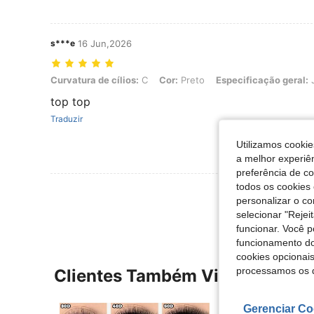
s***e
16 Jun,2026
Curvatura de cílios: C, Cor: Preto, Especificação geral: JM03
Curvatura de cílios:
C
Cor:
Preto
Especificação geral:
top top
Traduzir
Utilizamos cookie
a melhor experiên
preferência de c
todos os cookies 
Ver Mais Ava
personalizar o c
selecionar "Rejei
funcionar. Você 
funcionamento do
cookies opcionai
processamos os 
Clientes Também Visitaram
Gerenciar Co