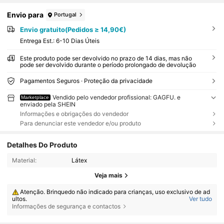
Envio para
Portugal
Envio gratuito(Pedidos ≥ 14,90€)
Entrega Est.:
6-10 Dias Úteis
Este produto pode ser devolvido no prazo de 14 dias, mas não
pode ser devolvido durante o período prolongado de devolução
Pagamentos Seguros · Proteção da privacidade
Vendido pelo vendedor profissional: GAGFU. e
Marketplace
enviado pela SHEIN
Informações e obrigações do vendedor
Para denunciar este vendedor e/ou produto
Detalhes Do Produto
Material:
Látex
Veja mais
Atenção. Brinquedo não indicado para crianças, uso exclusivo de ad
ultos.
Ver tudo
Informações de segurança e contactos
Atenção. Não recomendado para crianças menores de 36 meses. Co
ntém peças pequenas.
Feito de látex de borracha natural.
26 Seguidores
4,85