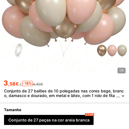
1/6
3
,58€
-18%
4,40€
Conjunto de 27 balões de 10 polegadas nas cores bege, branc
o, damasco e dourado, em metal e látex, com 1 rolo de fita
para balões. Ideal para decoração de festas de aniversári
o, casamentos, formaturas e outras comemorações.
Tamanho
13 left
Conjunto de 27 peças na cor areia branca