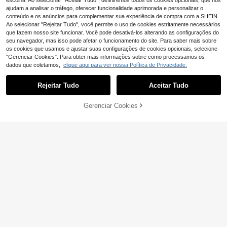
escolha. Ao selecionar "Aceitar Tudo", definiremos todos os cookies opcionais, que nos
ajudam a analisar o tráfego, oferecer funcionalidade aprimorada e personalizar o
conteúdo e os anúncios para complementar sua experiência de compra com a SHEIN.
Ao selecionar "Rejeitar Tudo", você permite o uso de cookies estritamente necessários
que fazem nosso site funcionar. Você pode desativá-los alterando as configurações do
seu navegador, mas isso pode afetar o funcionamento do site. Para saber mais sobre
os cookies que usamos e ajustar suas configurações de cookies opcionais, selecione
"Gerenciar Cookies". Para obter mais informações sobre como processamos os
dados que coletamos,
clique aqui para ver nossa Política de Privacidade.
Rejeitar Tudo
Aceitar Tudo
1 rolo de fita de corrente para balõe
s com furo duplo de 5 m, acessório
(1000+)
de decoração para festa de anivers
Gerenciar Cookies
ADICIONAR AO CARRINHO
3
ário, casamento, decoração de arc
,05€
3,08€
o, decoração de balões
Cola para balões, adesivo dupla fac
e, cola para balões, acessórios de d
(1000+)
ecoração faça você mesmo
3
,18€
Economizar 0,01€