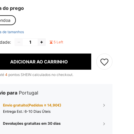
a do prego
ndoa
a de tamanhos
idade:
5 Left
ADICIONAR AO CARRINHO
até
4
pontos SHEIN calculados no checkout.
vio para
Portugal
Envio gratuito(Pedidos ≥ 14,90€)
Entrega Est.:
6-10 Dias Úteis
Devoluções gratuitas em 30 dias