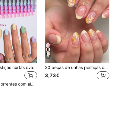
23
280 unhas postiças curtas ovais brilhantes para colar (12 estilos mistos), conjunto de paleta de cores macaron, material acrílico, conjunto de unhas postiças curtas com ajuste perfeito, unhas de verão
30 peças de unhas postiças curtas ovais 3D em gel, design floral, unhas acrílicas francesas para colar, conjunto de unhas postiças curtas com ajuste perfeito, inclui: 1 peça de cola em gel e 1 peça de lima de unhas, unhas curtas e unhas de verão
3,73€
Clientes recorrentes com alta taxa de retorno