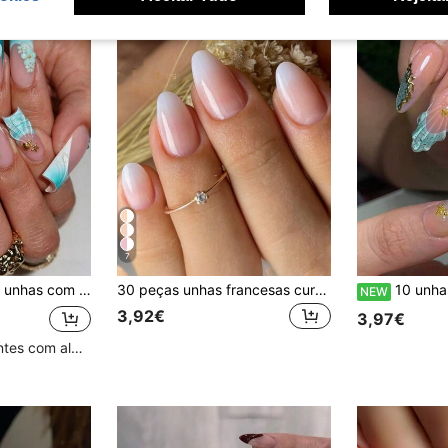
7
oração 3D de flor, estrela-do-mar e concha, comprimento médio-longo, perfeitas para raparigas e mulheres, uso diário, praia de verão e essencial para a volta às aulas
30 peças unhas francesas curtas em formato de amêndoa, unhas francesas rosa e brancas com degradê, unhas de acrílico, unhas postiças, conjunto de manicure removível, cobertura total e longa duração, inclui 1 folha de adesivos e 1 mini lixa, perfeito para uso diário, suprimentos para unhas
10 unhas postiças Y2K de verão em acrílico, compridas e em forma de amêndoa, base nu
NEW
3,92€
3,97€
Clientes recorrentes com alta taxa de retorno