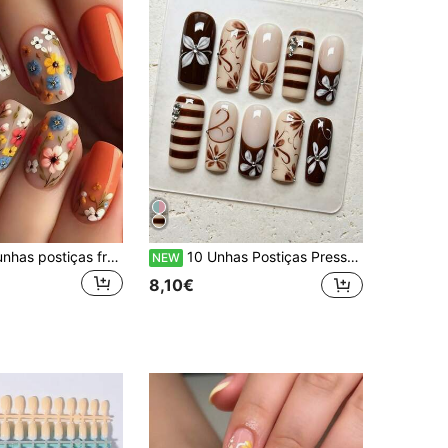
24 peças de unhas postiças francesas quadradas europeias curtas, manicure quadrada com estampa floral fresca, estilo doce e elegante, kit de unhas femininas removíveis com cobertura total, adequado para festas, bailes e uso diário, unhas postiças, suprimentos para unhas
10 Unhas Postiças Press-On Retro Coffee Pintadas à Mão com Flores, Quadradas Médias Reutilizáveis Feitas à Mão com Base Nude, Riscas Castanhas, Flor Branca e Decoração com Strass Transparente, Arte de Unhas Vintage Suave Estilo Ins para Manicure Diária, Encontros e Férias
NEW
8,10€