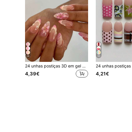
28
30
24 unhas postiças 3D em gel de formato amendoado comprido com design floral e pérolas, pontas de unhas French press-on, comprimento curto com ajuste perfeito, conjunto de unhas falsas, inclui 1 cola em gel e 1 lima de unhas, unhas de verão, estéticas
4,39€
4,21€