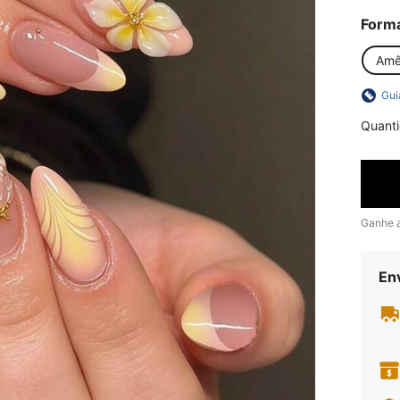
Form
Amê
Gui
Quant
Ganhe 
En