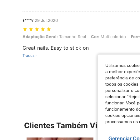
s***v
29 Jul,2026
Adaptação Geral: Tamanho Real, Cor: Multicolorido, Forma do pre
Adaptação Geral:
Tamanho Real
Cor:
Multicolorido
Form
Great nails. Easy to stick on
Traduzir
Utilizamos cookie
a melhor experiên
preferência de c
todos os cookies 
Ver Mais Ava
personalizar o c
selecionar "Rejei
funcionar. Você 
funcionamento do
cookies opcionai
processamos os 
Clientes Também Visitaram
Gerenciar Co