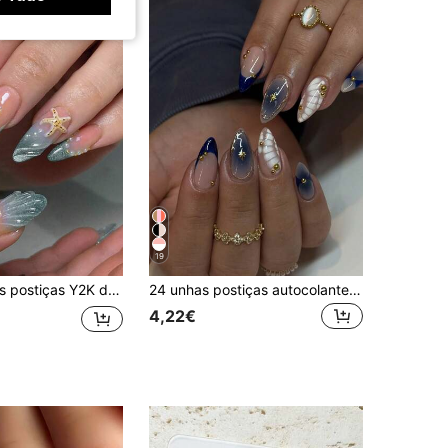
19
de com degradê azul-petróleo, design 3D de concha, estrela-do-mar, pérola e dourado, acabamento brilhante, estilo praia tropical, cobertura total, para mulheres e raparigas
24 unhas postiças autocolantes, degradê azul-cinzento com ponta francesa, textura de concha, decoração com estrela dourada e contas, brilhantes e reutilizáveis, para elevar o seu estilo, para o dia a dia, encontros e festas, inclui cola de gel e lima de unhas
4,22€