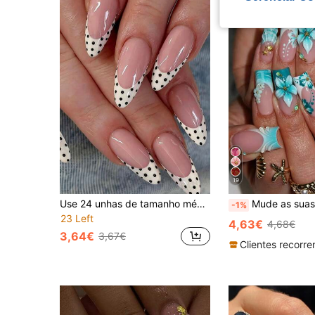
19
Use 24 unhas de tamanho médio em forma de amêndoa para criar o seu novo visual de unhas! Design elegante retrô branco nuvem com bolinhas da moda, adequado para mulheres e raparigas. Inclui 1 tira adesiva e 1 peça de cola em gelatina
Mude as suas unhas com 24 peças/conjunto de unhas postiças adesivas à base de água, estilo Y2K doce e cool, refrescantes de verão, verde e branco com degradé, onduladas, francesas, com dec
-1%
23 Left
4,63€
4,68€
3,64€
3,67€