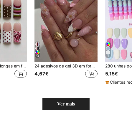
14
9
24 unhas postiças longas em forma de caixão vintage, unhas florais e de bolinhas com decoração de pérolas, unhas press-on com ponta francesa quadrada, ajuste perfeito, conjunto de unhas falsas, inclui: 1 adesivo de dupla face e 1 lima de unhas, unhas de bolinhas
24 adesivos de gel 3D em formato de amêndoa com estampa floral, ideais para manicure francesa. Inclui 1 par de fitas dupla face e 1 lixa de unha. Perfeitos para unhas de verão e unhas de gel.
4,67€
5,15€
Ver mais