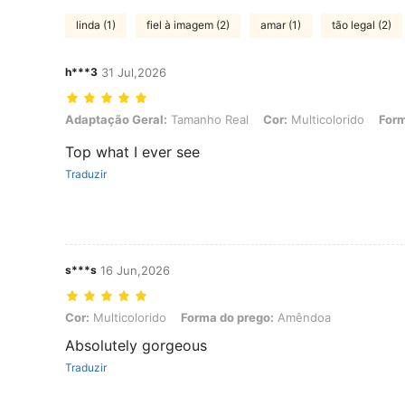
linda (1)
fiel à imagem (2)
amar (1)
tão legal (2)
h***3
31 Jul,2026
Adaptação Geral: Tamanho Real, Cor: Multicolorido, Forma do pre
Adaptação Geral:
Tamanho Real
Cor:
Multicolorido
Form
Top what I ever see
Traduzir
s***s
16 Jun,2026
Cor: Multicolorido, Forma do prego: Amêndoa
Cor:
Multicolorido
Forma do prego:
Amêndoa
Absolutely gorgeous
Traduzir