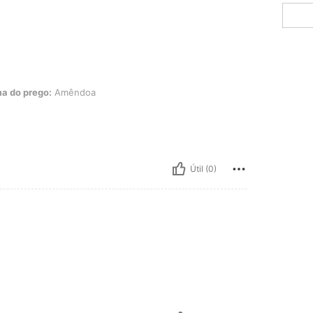
go: Amêndoa
a do prego:
Amêndoa
Útil (0)