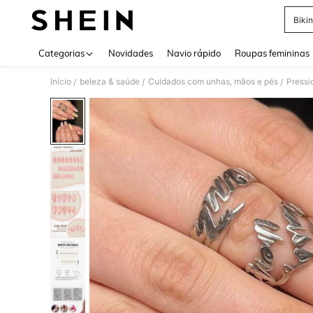
Bikin
Use up 
Categorias
Novidades
Navio rápido
Roupas femininas
Início
beleza & saúde
Cuidados com unhas, mãos e pés
Pressi
/
/
/