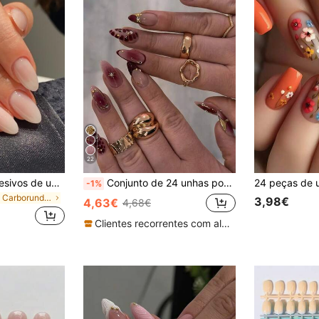
22
Conjunto de 24 adesivos de unhas brilhantes em formato amendoado médio com efeito degradê. Estilo minimalista, ideal para mulheres e meninas. Design atemporal, fácil de aplicar e completo para o cuidado e manutenção das unhas.
Conjunto de 24 unhas postiças elegantes em formato amêndoa com efeito ondulado 3D, em tom borgonha, com estrelas metalizadas. Inclui esmalte em gel e lixa de unha. Ideal para meninas e mulheres usarem no dia a dia, em festas e no outono.
-1%
em Carborundum Pressione as unhas postiças
3,98€
4,63€
4,68€
Clientes recorrentes com alta taxa de retorno