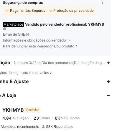
Segurança de compras
Pagamentos Seguros
Proteção da privacidade
Vendido pelo vendedor profissional: YKHMYB
Marketplace
Envio de SHEIN
Informações e obrigações do vendedor
Para denunciar este vendedor e/ou produto
ição
Nenhum,Gráfico,Dia dos namorados,Dia de ação de graças,Natal,Outro,D
ções de segurança e contactos
4,84
231
6K
nho E Ajuste
 A Loja
4,84
231
6K
YKHMYB
Vendedor
4,84
231
6K
Avaliação
Itens
Seguidores
a***m
pago
1 dia atrás
 Vendidos recentemente
58K Repurchase
4,84
231
6K