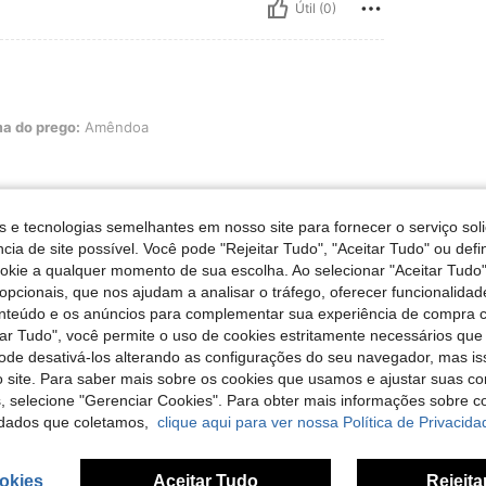
Útil (0)
go: Amêndoa
a do prego:
Amêndoa
s e tecnologias semelhantes em nosso site para fornecer o serviço soli
Útil (0)
cia de site possível. Você pode "Rejeitar Tudo", "Aceitar Tudo" ou defi
ookie a qualquer momento de sua escolha. Ao selecionar "Aceitar Tudo"
opcionais, que nos ajudam a analisar o tráfego, oferecer funcionalida
liações
onteúdo e os anúncios para complementar sua experiência de compra
tar Tudo", você permite o uso de cookies estritamente necessários que
pode desativá-los alterando as configurações do seu navegador, mas is
 site. Para saber mais sobre os cookies que usamos e ajustar suas co
s, selecione "Gerenciar Cookies". Para obter mais informações sobre 
dados que coletamos,
clique aqui para ver nossa Política de Privacida
okies
Aceitar Tudo
Rejeita