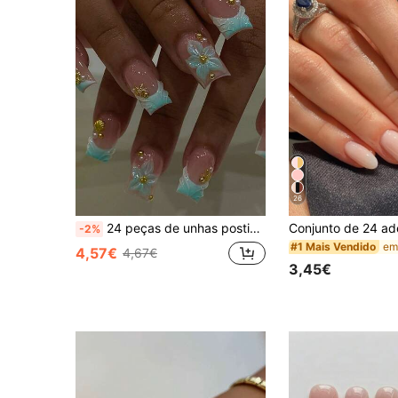
26
24 peças de unhas postiças francesas com gradiente branco e azul, unhas falsas com flores 3D, formato quadrado médio, conjunto de manicure com 1 folha de abas adesivas e 1 lima de unhas, adequadas para uso diário
-2%
#1 Mais Vendido
4,57€
4,67€
3,45€