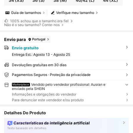
34
(XS)
36
(S)
38
(M)
40/42
(L)
44
(XL)
Guia de tamanhos
Verifique meu tamanho
100%
achou que o tamanho era fiel
Não é o seu tamanho? Conte-nos
Envio para
Portugal
Envio gratuito
Entrega Est.:
Agosto 13 - Agosto 25
Devoluções gratuitas em 30 dias
Pagamentos Seguros · Proteção da privacidade
Vendido pelo vendedor profissional: Ausran e
Marketplace
enviado pela SHEIN
Informações e obrigações do vendedor
Para denunciar este vendedor e/ou produto
Detalhes Do Produto
Características da inteligência artificial
Texto baseado em detalhes