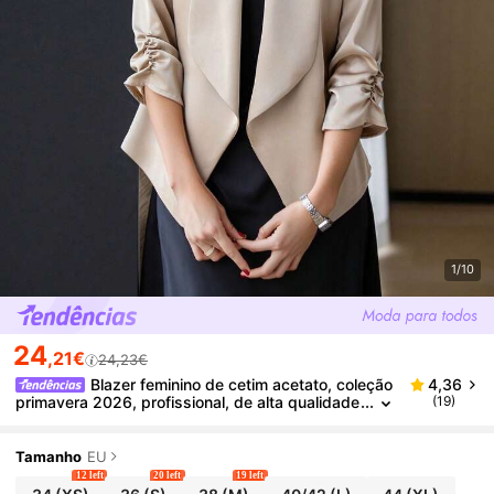
1/10
24
,21€
24,23€
Blazer feminino de cetim acetato, coleção
4,36
primavera 2026, profissional, de alta qualidade
(19)
e manga curta.
Tamanho
EU
12 left
20 left
19 left