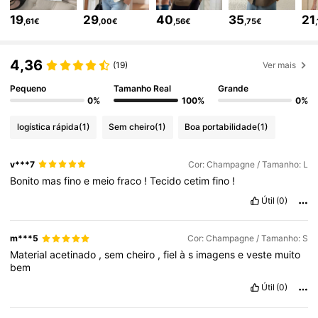
19
29
40
35
21
,61€
,00€
,56€
,75€
21K Seguidores
4,84
4,36
(19)
Ver mais
Pequeno
Tamanho Real
Grande
21K Seguidores
4,84
0%
100%
0%
logística rápida
(1)
Sem cheiro
(1)
Boa portabilidade
(1)
21K Seguidores
4,84
v***7
Cor: Champagne / Tamanho: L
Bonito
mas
fino
e
meio
fraco
!
Tecido
cetim
fino
!
21K Seguidores
4,84
Útil
(0)
21K Seguidores
4,84
m***5
Cor: Champagne / Tamanho: S
Material
acetinado
,
sem
cheiro
,
fiel
à
s
imagens
e
veste
muito
bem
21K Seguidores
4,84
Útil
(0)