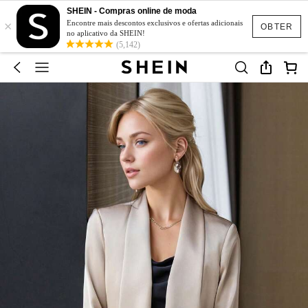
SHEIN - Compras online de moda
×
Encontre mais descontos exclusivos e ofertas adicionais
OBTER
no aplicativo da SHEIN!
(5,142)