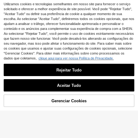
Utilizamos cookies e tecnologias semelhantes em nosso site para fornecer o serviço
SHEIN Clasi Sólido Bo
EU Warehouse
tão Único Blazer
solicitado e oferecer a melhor experiência de site possível. Você pode "Rejeitar Tudo",
10
,49€
-14%
12,24€
"Aceitar Tudo" ou definir sua preferência de cookie a qualquer momento de sua
escolha. Ao selecionar "Aceitar Tudo", definiremos todos os cookies opcionais, que nos
ajudam a analisar o tráfego, oferecer funcionalidade aprimorada e personalizar o
conteúdo e os anúncios para complementar sua experiência de compra com a SHEIN.
Ao selecionar "Rejeitar Tudo", você permite o uso de cookies estritamente necessários
que fazem nosso site funcionar. Você pode desativá-los alterando as configurações do
seu navegador, mas isso pode afetar o funcionamento do site. Para saber mais sobre
os cookies que usamos e ajustar suas configurações de cookies opcionais, selecione
"Gerenciar Cookies". Para obter mais informações sobre como processamos os
dados que coletamos,
clique aqui para ver nossa Política de Privacidade.
Rejeitar Tudo
9
SHEIN EZwear Blazer
EU Warehouse
Aceitar Tudo
colete feminino fino em tecido na c
8
,90€
or damasco, ideal para o escritório
no outono e inverno.
ADICIONAR AO
Gerenciar Cookies
COMPRE AGORA
5
CARRINHO
SHEIN Clasi Blazer fe
EU Warehouse
minino elegante com estampa floral
12
,99€
e babados na bainha, cintura marca
da e frente aberta, outono/inverno