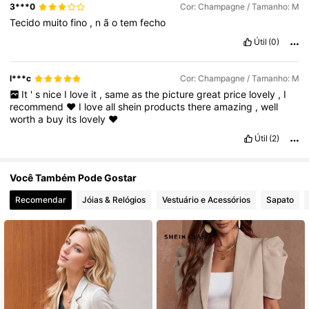
3***0
Cor: Champagne / Tamanho: M
Tecido
muito
fino
,
n
ã
o
tem
fecho
Útil
(0)
l***c
Cor: Champagne / Tamanho: M
It
'
s
nice
I
love
it
,
same
as
the
picture
great
price
lovely
,
I
recommend
♥
I
love
all
shein
products
there
amazing
,
well
worth
a
buy
its
lovely
♥
Útil
(2)
Você Também Pode Gostar
Recomendar
Jóias & Relógios
Vestuário e Acessórios
Sapato