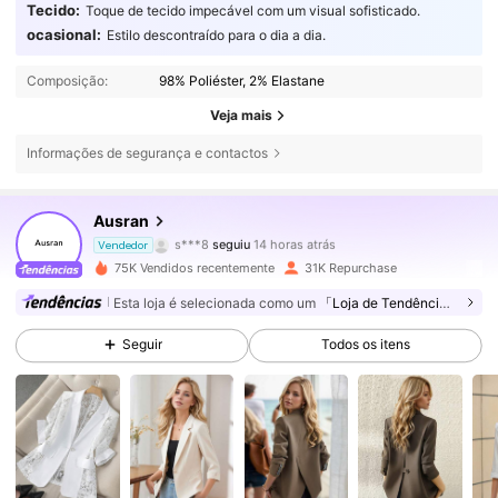
Tecido:
Toque de tecido impecável com um visual sofisticado.
ocasional:
Estilo descontraído para o dia a dia.
Composição:
98% Poliéster, 2% Elastane
Veja mais
Informações de segurança e contactos
21K Seguidores
4,84
Ausran
s***8
seguiu
14 horas atrás
Vendedor
3***3
está a navegar
21K Seguidores
4,84
75K Vendidos recentemente
31K Repurchase
Esta loja é selecionada como um
「Loja de Tendências」
21K Seguidores
4,84
Seguir
Todos os itens
21K Seguidores
4,84
21K Seguidores
4,84