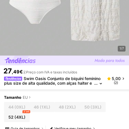
1/7
27
,49€
Preço com IVA e taxas incluídos
Swim Oasis Conjunto de biquíni feminino
5,00
plus size de alta qualidade, com alças halter e
(2)
cintura marcada, em tecido jacquard tricotado,
modelo casual para o dia a dia e perfeito para praia
e férias. Coleção 2026.
Tamanho
EU
44
(0XL)
46
(1XL)
48
(2XL)
50
(3XL)
4 left
52
(4XL)
Guia de tamanhos
Verifique meu tamanho