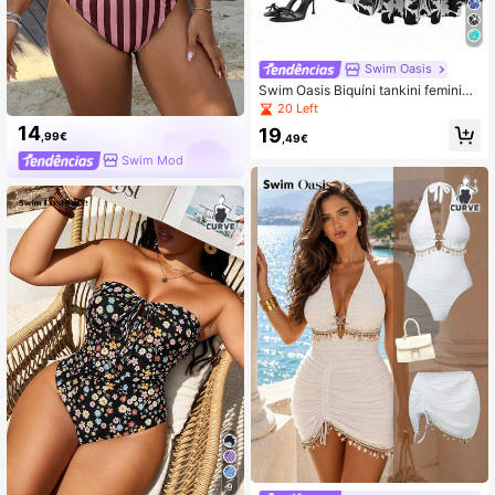
Swim Oasis
Swim Oasis Biquíni tankini feminino
plus size casual de praia, sofisticad
20 Left
o, com estampa e alças ajustáveis.
14
19
,99€
,49€
Swim Mod
9