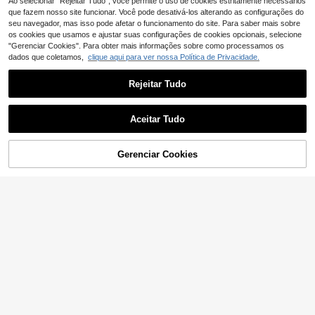
Ao selecionar "Rejeitar Tudo", você permite o uso de cookies estritamente necessários
que fazem nosso site funcionar. Você pode desativá-los alterando as configurações do
seu navegador, mas isso pode afetar o funcionamento do site. Para saber mais sobre
os cookies que usamos e ajustar suas configurações de cookies opcionais, selecione
"Gerenciar Cookies". Para obter mais informações sobre como processamos os
dados que coletamos,
clique aqui para ver nossa Política de Privacidade.
Rejeitar Tudo
Aceitar Tudo
Gerenciar Cookies
ADICIONAR AO CARRINHO