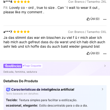
b***4
Cor: Branco / Tamanho: 2XL
Fit:
Lovely
co
-
ord
,
true
to
size
.
Can
’
t
wait
to
wear
it
out
,
please
like
my
comment
.
Útil
(0)
a***7
Cor: Branco / Tamanho: 0XL
Ja
das
stimmt
das
war
ein
bisschen
zu
viel
f
ü
r
mich
aber
ich
hab
mich
auch
gefreut
dass
du
da
warst
und
ich
hab
dich
auch
sehr
lieb
und
ich
hoffe
das
du
auch
bald
wieder
gesund
bist
Útil
(0)
#Traje Coquette
Delicada, feminina, sedutora
Detalhes Do Produto
Características da inteligência artificial
Texto baseado em detalhes
Tecido:
Textura simples para facilitar a estilização.
ocasional, elegante:
Estilo descontraído para o dia a dia.