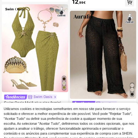
12
ecote em V, padrão aleatório de leo
,99€
pardo, bainha evasê e cuecas de bi
quíni triangulares de cintura alta, ad
equado para praia e férias de verão
Swim Oasis
Swim Oasis Maiô plus size feminino
Auralis
simples para uso diário no verão, co
36 Left
Utilizamos cookies e tecnologias semelhantes em nosso site para fornecer o serviço
Auralis Fato de banho feminino plus
m saia de saída de praia.
size de cor lisa com cintura vazada
solicitado e oferecer a melhor experiência de site possível. Você pode "Rejeitar Tudo",
30
21
,14€
,49€
e laço, conjunto de cobertura e calç
"Aceitar Tudo" ou definir sua preferência de cookie a qualquer momento de sua
as
escolha. Ao selecionar "Aceitar Tudo", definiremos todos os cookies opcionais, que nos
ajudam a analisar o tráfego, oferecer funcionalidade aprimorada e personalizar o
conteúdo e os anúncios para complementar sua experiência de compra com a SHEIN.