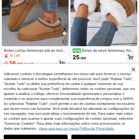
5
Botas curtas femininas até ao torno
Botas de neve femininas, forro
NEW
zelo, confortáveis, em camurça sint
quente de lã, fita com pompom, aca
16 Left
25
,19€
ética com forro de lã, botas de inver
bamento em pele branca, cor lisa, bi
16
no antiderrapantes e leves, adequa
queira redonda, cano curto, sola gro
,78€
16,94€
das para tempo frio, sapatos casuai
ssa, estilo doce europeu e american
s modernos e confortáveis, preto, b
o, deslocações de inverno, viagens
Utilizamos cookies e tecnologias semelhantes em nosso site para fornecer o serviço
ege e castanho opcional, perfeitas
na neve, cor camelo
solicitado e oferecer a melhor experiência de site possível. Você pode "Rejeitar Tudo",
para uso diário, atividades ao ar livr
"Aceitar Tudo" ou definir sua preferência de cookie a qualquer momento de sua
e e looks de férias
escolha. Ao selecionar "Aceitar Tudo", definiremos todos os cookies opcionais, que nos
ajudam a analisar o tráfego, oferecer funcionalidade aprimorada e personalizar o
conteúdo e os anúncios para complementar sua experiência de compra com a SHEIN.
Ao selecionar "Rejeitar Tudo", você permite o uso de cookies estritamente necessários
que fazem nosso site funcionar. Você pode desativá-los alterando as configurações do
seu navegador, mas isso pode afetar o funcionamento do site. Para saber mais sobre
os cookies que usamos e ajustar suas configurações de cookies opcionais, selecione
"Gerenciar Cookies". Para obter mais informações sobre como processamos os
dados que coletamos,
clique aqui para ver nossa Política de Privacidade.