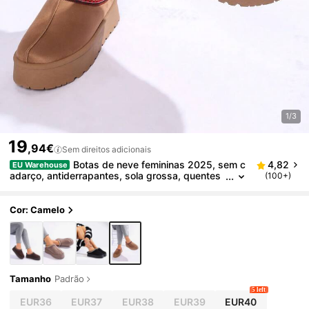
1/3
19
,94€
Sem direitos adicionais
Botas de neve femininas 2025, sem c
4,82
EU Warehouse
adarço, antiderrapantes, sola grossa, quentes
(100+)
e modernas, outono/inverno
Cor: Camelo
Tamanho
Padrão
5 left
EUR36
EUR37
EUR38
EUR39
EUR40