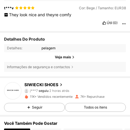
t***v
Cor: Bege / Tamanho: EUR38
They
look
nice
and
theyre
comfy
Útil
(0)
Detalhes Do Produto
Detalhes:
pelagem
Veja mais
Informações de segurança e contactos
SIWIECKI SHOES
4.4K Seguidores
4,87
j***7
seguiu
2 horas atrás
11K+ Vendidos recentemente
7K+ Repurchase
4.4K Seguidores
4,87
Seguir
Todos os itens
4.4K Seguidores
4,87
Você Também Pode Gostar
4.4K Seguidores
4,87