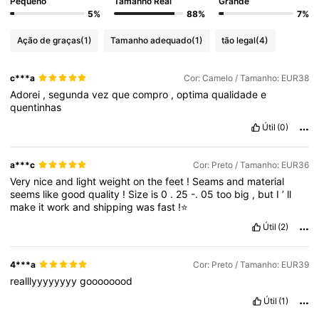
Pequeno
Tamanho Real
Grande
5%
88%
7%
Ação de graças
(1)
Tamanho adequado
(1)
tão legal
(4)
c***a
Cor: Camelo / Tamanho: EUR38
Adorei
,
segunda
vez
que
compro
,
optima
qualidade
e
quentinhas
Útil
(0)
a***c
Cor: Preto / Tamanho: EUR36
Very
nice
and
light
weight
on
the
feet
!
Seams
and
material
seems
like
good
quality
!
Size
is
0
.
25
-.
05
too
big
,
but
I
’
ll
make
it
work
and
shipping
was
fast
!⭐️
Útil
(2)
4***a
Cor: Preto / Tamanho: EUR39
realllyyyyyyyy
goooooood
Útil
(1)