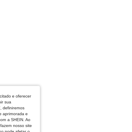
ncas: 95 cm / 37 in, Cor: Verde, Tamanho: S
citado e oferecer
nir sua
, definiremos
de aprimorada e
 com a SHEIN. Ao
 fazem nosso site
so pode afetar o