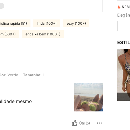
6.1M
Elegân
ística rápida (51)
linda (100+)
sexy (100+)
gem (500+)
encaixa bem (1000+)
ESTI
 Tamanho: L
Cor:
Verde
Tamanho:
L
ualidade mesmo
Útil (5)