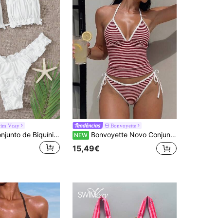
im Vcay
Bonvoyette
Swim Vcay Conjunto de Biquíni Bandeau com Ruched e Babado para Praia no Verão
Bonvoyette Novo Conjunto de Fato de Banho de 2 Peças Primavera/Verão Multicolor, Malha Texturada com Riscas Vermelhas e Brancas, Estilo Náutico de Férias para Mulher, Festa, Chá da Tarde e Praia, Top de Bikini com Alças Finas, Atacador e Ajustável, Favorecedor
NEW
15,49€