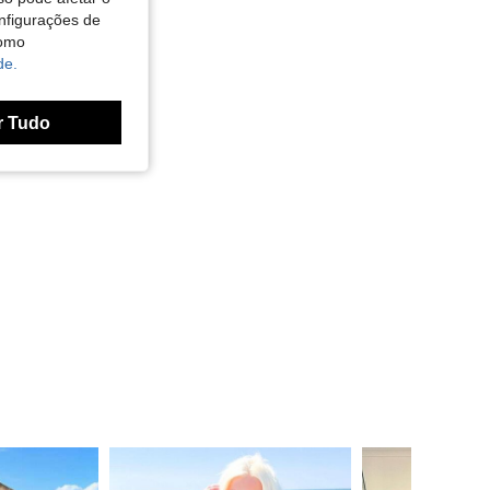
nfigurações de
como
de.
r Tudo