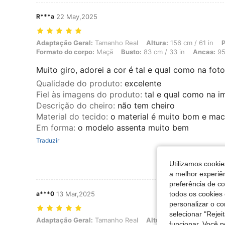
R***a
22 May,2025
Adaptação Geral: Tamanho Real, Altura: 156 cm / 61 in, Peso: 58 kg /
Adaptação Geral:
Tamanho Real
Altura:
156 cm / 61 in
P
Formato do corpo:
Maçã
Busto:
83 cm / 33 in
Ancas:
95
Muito giro, adorei a cor é tal e qual como na fot
Qualidade do produto
:
excelente
Fiel às imagens do produto
:
tal e qual como na 
Descrição do cheiro
:
não tem cheiro
Material do tecido
:
o material é muito bom e mac
Em forma
:
o modelo assenta muito bem
Traduzir
Utilizamos cookie
a melhor experiên
preferência de c
todos os cookies 
a***0
13 Mar,2025
personalizar o c
selecionar "Rejei
Adaptação Geral: Tamanho Real, Altura: 176 cm / 69 in, Peso: 68 kg 
Adaptação Geral:
Tamanho Real
Altura:
176 cm / 69 in
funcionar. Você 