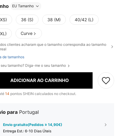
nho
EU Tamanho
(XS)
36 (S)
38 (M)
40/42 (L)
Curve
(XL)
dos clientes acharam que o tamanho correspondia ao tamanho
real
a de tamanhos
 seu tamanho? Diga-me o seu tamanho
ADICIONAR AO CARRINHO
até
14
pontos SHEIN calculados no checkout.
vio para
Portugal
Envio gratuito(Pedidos ≥ 14,90€)
Entrega Est.:
6-10 Dias Úteis