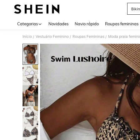
Biki
Use up 
Categorias
Novidades
Navio rápido
Roupas femininas
Início
Vestuário Feminino
Roupas Femininas
Moda praia femini
/
/
/