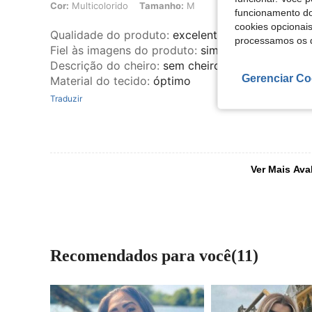
Cor:
Multicolorido
Tamanho:
M
funcionamento do
cookies opcionai
Qualidade do produto
:
excelente
processamos os 
Fiel às imagens do produto
:
sim
Descrição do cheiro
:
sem cheiro
Gerenciar Co
Material do tecido
:
óptimo
Traduzir
Ver Mais Ava
Recomendados para você(11)