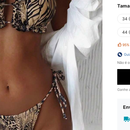
Tama
34 
44 
95%
Gui
Não é o
Ganhe 
En