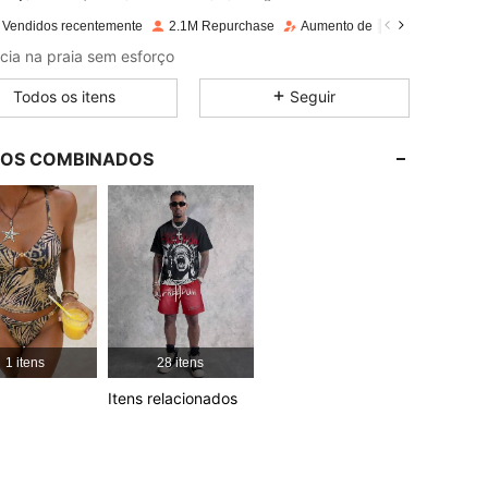
 Vendidos recentemente
2.1M Repurchase
Aumento de seguidores 10%
4,81
8.4K
316K
cia na praia sem esforço
Todos os itens
Seguir
4,81
8.4K
316K
LOS COMBINADOS
4,81
8.4K
316K
4,81
8.4K
316K
4,81
8.4K
316K
1 itens
28 itens
4,81
8.4K
316K
Itens relacionados
4,81
8.4K
316K