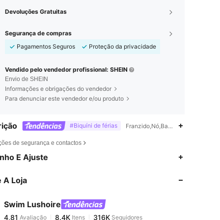
Devoluções Gratuitas
Segurança de compras
Pagamentos Seguros
Proteção da privacidade
Vendido pelo vendedor profissional: SHEIN
Envio de SHEIN
Informações e obrigações do vendedor
Para denunciar este vendedor e/ou produto
ição
#Biquíni de férias
Franzido,Nó,Babado,Posição de cir
ções de segurança e contactos
4,81
8.4K
316K
nho E Ajuste
 A Loja
4,81
8.4K
316K
Swim Lushoire
4,81
8.4K
316K
Avaliação
Itens
Seguidores
a***o
pago
1 dia atrás