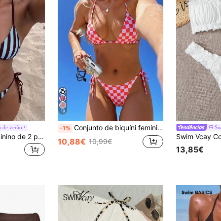
19
Conjunto de biquíni feminino de verão, modelo frente única com amarração nas costas, biquíni casual de alta elasticidade para férias, conjunto de biquíni moderno e confortável, ideal para festas, festivais de música e Dia dos Namorados; roupa de praia feminina, look perfeito para férias de verão.
a de verão
Sw
-1%
Fato de banho feminino de 2 peças roxo, moda, conjunto de biquíni com estampado aleatório, para praia de verão e férias
10,88€
10,99€
13,85€