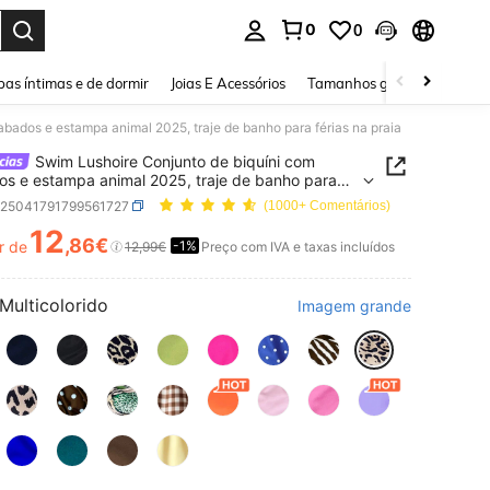
0
0
ar. Press Enter to select.
as íntimas e de dormir
Joias E Acessórios
Tamanhos grandes
Sapa
bados e estampa animal 2025, traje de banho para férias na praia
Swim Lushoire Conjunto de biquíni com
s e estampa animal 2025, traje de banho para
na praia
z25041791799561727
(1000+ Comentários)
12
,86€
r de
-1%
ICE AND AVAILABILITY
12,99€
Preço com IVA e taxas incluídos
Multicolorido
Imagem grande