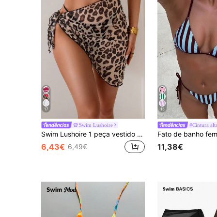
17
15
Swim Lushoire
#Cintura alt
Swim Lushoire 1 peça vestido de praia de verão com estampa de leopardo para férias
6,43€
11,38€
6,49€