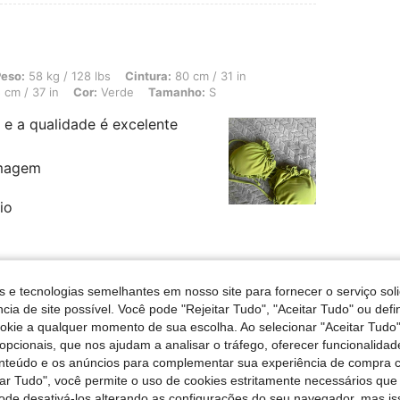
 128 lbs, Cintura: 80 cm / 31 in, Formato do corpo: Maçã, Busto: 83 cm / 33 in, A
eso:
58 kg / 128 lbs
Cintura:
80 cm / 31 in
 cm / 37 in
Cor:
Verde
Tamanho:
S
o e a qualidade é excelente
imagem
io
s e tecnologias semelhantes em nosso site para fornecer o serviço soli
Útil (1)
cia de site possível. Você pode "Rejeitar Tudo", "Aceitar Tudo" ou defi
ookie a qualquer momento de sua escolha. Ao selecionar "Aceitar Tudo"
opcionais, que nos ajudam a analisar o tráfego, oferecer funcionalida
onteúdo e os anúncios para complementar sua experiência de compra
tar Tudo", você permite o uso de cookies estritamente necessários que
/ 150 lbs, Cor: Multicolorido, Tamanho: M
Peso:
68 kg / 150 lbs
pode desativá-los alterando as configurações do seu navegador, mas is