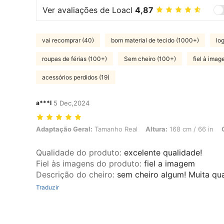
Ver avaliações de Loacl
4,87
vai recomprar (40)
bom material de tecido (1000+)
log
roupas de férias (100+)
Sem cheiro (100+)
fiel à ima
acessórios perdidos (19)
a***l
5 Dec,2024
Adaptação Geral: Tamanho Real, Altura: 168 cm / 66 in, Cor: Verde,
Adaptação Geral:
Tamanho Real
Altura:
168 cm / 66 in
Qualidade do produto
:
excelente qualidade!
Fiel às imagens do produto
:
fiel a imagem
Descrição do cheiro
:
sem cheiro algum! Muita q
Traduzir