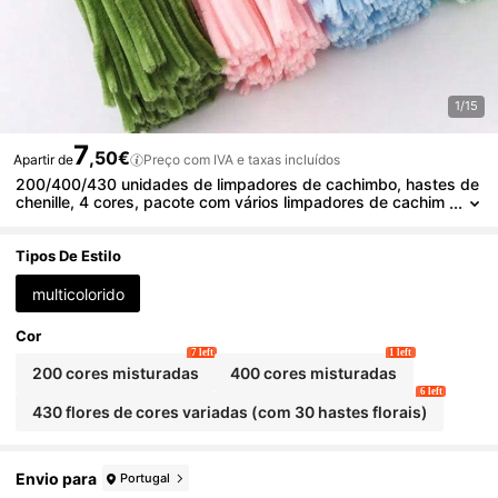
1/15
7
,50€
Apartir de
Preço com IVA e taxas incluídos
200/400/430 unidades de limpadores de cachimbo, hastes de
chenille, 4 cores, pacote com vários limpadores de cachim
bo, hastes de chenille em tons pastel, limpadores de cachi
mbo felpudos para projetos de artesanato e decoração, materi
ais de arte para iniciantes e para sala de aula.
Tipos De Estilo
multicolorido
Cor
7 left
1 left
200 cores misturadas
400 cores misturadas
6 left
430 flores de cores variadas (com 30 hastes florais)
Envio para
Portugal