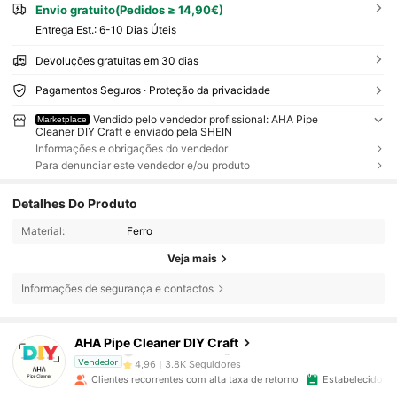
Envio gratuito(Pedidos ≥ 14,90€)
Entrega Est.:
6-10 Dias Úteis
Devoluções gratuitas em 30 dias
Pagamentos Seguros · Proteção da privacidade
Vendido pelo vendedor profissional: AHA Pipe
Marketplace
Cleaner DIY Craft e enviado pela SHEIN
Informações e obrigações do vendedor
Para denunciar este vendedor e/ou produto
Detalhes Do Produto
Material:
Ferro
Veja mais
Informações de segurança e contactos
3.8K Seguidores
4,96
AHA Pipe Cleaner DIY Craft
m***9
está a navegar
3.8K Seguidores
4,96
Vendedor
Clientes recorrentes com alta taxa de retorno
Estabelecido há