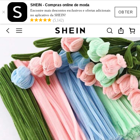
SHEIN - Compras online de moda
×
Encontre mais descontos exclusivos e ofertas adicionais
OBTER
no aplicativo da SHEIN!
(5,142)