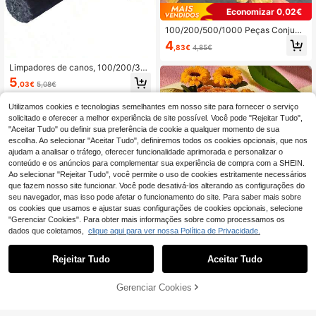
Economizar 0,02€
100/200/500/1000 Peças Conjunt
o de Limpa-Tubos DIY Amarelo Cre
4
,83€
4,85€
me – Hastes de Chenille para Flores
de Rosa, Buquês Criativos – Perfeit
Limpadores de canos, 100/200/30
o para Decoração de Dia dos Namo
0/400/500 peças de limpadores de
rados, Aniversários & Páscoa – Supr
5
,03€
5,08€
canos pretos, 6mm x 11,8 polegada
imentos de Artesanato para Adultos
s, hastes de chenille, decorações cr
iativas DIY, limpadores de canos pa
Utilizamos cookies e tecnologias semelhantes em nosso site para fornecer o serviço
ra artesanato, bastões felpudos, su
solicitado e oferecer a melhor experiência de site possível. Você pode "Rejeitar Tudo",
primentos de artesanato, artes e de
"Aceitar Tudo" ou definir sua preferência de cookie a qualquer momento de sua
coração de feriados
escolha. Ao selecionar "Aceitar Tudo", definiremos todos os cookies opcionais, que nos
ajudam a analisar o tráfego, oferecer funcionalidade aprimorada e personalizar o
conteúdo e os anúncios para complementar sua experiência de compra com a SHEIN.
Ao selecionar "Rejeitar Tudo", você permite o uso de cookies estritamente necessários
que fazem nosso site funcionar. Você pode desativá-los alterando as configurações do
seu navegador, mas isso pode afetar o funcionamento do site. Para saber mais sobre
os cookies que usamos e ajustar suas configurações de cookies opcionais, selecione
"Gerenciar Cookies". Para obter mais informações sobre como processamos os
100/150/423 hastes de chenille ma
dados que coletamos,
clique aqui para ver nossa Política de Privacidade.
cias e premium - Ideais para criar b
5
,67€
uquês de girassóis realistas e decor
ação floral para casa. Podem ser tra
Rejeitar Tudo
Aceitar Tudo
200 peças de hastes de chenille DI
nçadas para artesanato com girass
Y em embalagem a granel, pack ec
óis. Hastes de chenille macias e fof
5
,57€
onómico de hastes de chenille color
as.
Gerenciar Cookies
ADICIONAR AO CARRINHO
idas, hastes de chenille para artesa
nato, varetas de arame metálico fel
pudo, material de arte, artes e artes