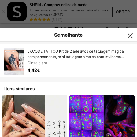
SHEIN - Compras online de moda
×
Encontre mais descontos exclusivos e ofertas adicionais
OBTER
no aplicativo da SHEIN!
(5,142)
Semelhante
JKCODE TATTOO Kit de 2 adesivos de tatuagem mágica
semipermanente, mini tatuagem simples para mulheres,
padrão de rosa fresca inspirada na natureza com a palavra
Cinza claro
"Love" em inglês, sem reflexo, dura 7-14 dias, para pulso,
4,42€
ombro, pescoço e clavícula
Itens similares