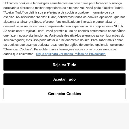
okês, boates, festas, maquiagem e
,45€
quilhagem de Festa, Dura 2-5 Dias
de rosas pretas. Dura de 3 a 5 dias,
Utilizamos cookies e tecnologias semelhantes em nosso site para fornecer o serviço
Conjunto de 5 adesivos de tatuage
dança. Estampas florais e geométri
fácil de aplicar e remover, adesivo
4
m temporária com estampa floral pr
solicitado e oferecer a melhor experiência de site possível. Você pode "Rejeitar Tudo",
cas à prova d'água, como mandala
,53€
-1%
4,58€
de tatuagem descartável.
eta, apresentando desenhos de lótu
"Aceitar Tudo" ou definir sua preferência de cookie a qualquer momento de sua
e borboleta, perfeitas para festas de
s, borboleta, pingente e rosa. Efeito
carnaval.
escolha. Ao selecionar "Aceitar Tudo", definiremos todos os cookies opcionais, que nos
realista, ideal para decoração corpo
ajudam a analisar o tráfego, oferecer funcionalidade aprimorada e personalizar o
ral feminina e feminina. Estilo esboç
conteúdo e os anúncios para complementar sua experiência de compra com a SHEIN.
o.
Ao selecionar "Rejeitar Tudo", você permite o uso de cookies estritamente necessários
que fazem nosso site funcionar. Você pode desativá-los alterando as configurações do
seu navegador, mas isso pode afetar o funcionamento do site. Para saber mais sobre
os cookies que usamos e ajustar suas configurações de cookies opcionais, selecione
"Gerenciar Cookies". Para obter mais informações sobre como processamos os
dados que coletamos,
clique aqui para ver nossa Política de Privacidade.
Rejeitar Tudo
12
12 Folhas de Tatuagens Temporária
4
s de Unicórnio Rosa com Glitter par
Mostrar artigos semelhantes em stock
Veja tudo
,28€
4,32€
INKARTLINK
a Mulheres, Adesivos de Tatuagem
INKARTLINK 1 peça autocola
Aceitar Tudo
NEW
de Unicórnio Brilhantes e Impermeá
3
Desculpe, este produto está esgotado.
nte decorativo digital "7" K-Pop Ido
veis, Lembrancinhas de Festa, Dec
,90€
l com coração degradê, tatuagem t
oração de Aniversário Feminina
Conjunto de 16 tatuagens temporári
emporária de arte corporal à prova
as metálicas "Bride Tribe", ideais pa
Gerenciar Cookies
(1000+)
ESGOTADO
de água, transferência por água, du
4
ra despedida de solteira, perfeitas p
4
ra 2-5 dias, autocolante de tatuage
,78€
ara mulheres e adultos. Presente id
m colorida, adequado para homens
(1 conjunto com 10 unidades) Adesi
eal para madrinhas, decoração de f
e mulheres, essencial para decoraç
4
vos de tatuagem temporária com de
esta e estampas de coração e beijo
,55€
ão de festas, celebrações de férias
senhos de borboletas, flores e linha
para o Dia dos Namorados.
e decoração corporal
s longas, para uma tatuagem sensu
al na coluna, com galhos e borbolet
as. À prova d'água e de longa duraç
ão, ideais para braços, coxas, costa