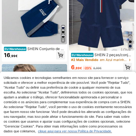
8
SHEIN Conjunto de 2
EU Warehouse
peças/conjunto de camiseta e short
16
SHEIN 2 peças/conju
EU Warehouse
,99€
s casuais para meninos adolescent
nto Tween Boys Casual Minimalista
#2 Mais Vendido
em Azul marinho Conjuntos para rapazes adolescente
es com estampa de letras coloridas
Gola Redonda Manga Curta Camisa
e gola redonda, manga curta, adequ
6
e Shorts Conjunto, Adequado para
,89€
-23%
8,99€
ado para deslocamento, escola, uso
o Verão
casual diário, esportes, roupas de v
Utilizamos cookies e tecnologias semelhantes em nosso site para fornecer o serviço
olta às aulas primavera/verão
solicitado e oferecer a melhor experiência de site possível. Você pode "Rejeitar Tudo",
"Aceitar Tudo" ou definir sua preferência de cookie a qualquer momento de sua
escolha. Ao selecionar "Aceitar Tudo", definiremos todos os cookies opcionais, que nos
ajudam a analisar o tráfego, oferecer funcionalidade aprimorada e personalizar o
conteúdo e os anúncios para complementar sua experiência de compra com a SHEIN.
Ao selecionar "Rejeitar Tudo", você permite o uso de cookies estritamente necessários
que fazem nosso site funcionar. Você pode desativá-los alterando as configurações do
seu navegador, mas isso pode afetar o funcionamento do site. Para saber mais sobre
os cookies que usamos e ajustar suas configurações de cookies opcionais, selecione
"Gerenciar Cookies". Para obter mais informações sobre como processamos os
dados que coletamos,
clique aqui para ver nossa Política de Privacidade.