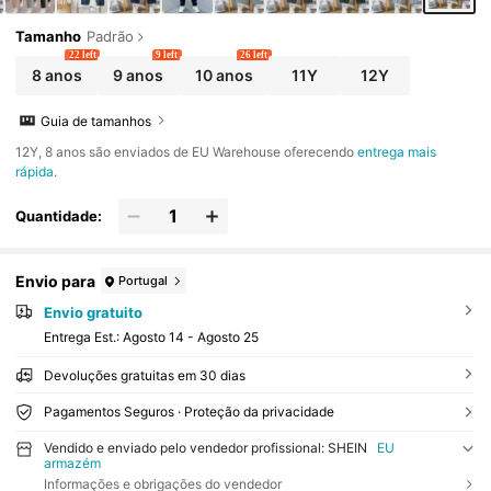
Tamanho
Padrão
22 left
9 left
26 left
8 anos
9 anos
10 anos
11Y
12Y
Guia de tamanhos
​12Y, 8 anos são enviados de EU Warehouse oferecendo
entrega mais
rápida
.
Quantidade:
Envio para
Portugal
Envio gratuito
Entrega Est.:
Agosto 14 - Agosto 25
Devoluções gratuitas em 30 dias
Pagamentos Seguros · Proteção da privacidade
Vendido e enviado pelo vendedor profissional: SHEIN
EU
armazém
Informações e obrigações do vendedor