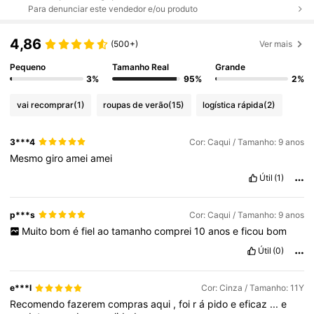
Para denunciar este vendedor e/ou produto
4,86
(500+)
Ver mais
Pequeno
Tamanho Real
Grande
3%
95%
2%
vai recomprar
(1)
roupas de verão
(15)
logística rápida
(2)
3***4
Cor: Caqui / Tamanho: 9 anos
Mesmo
giro
amei
amei
Útil
(1)
p***s
Cor: Caqui / Tamanho: 9 anos
Muito
bom
é
fiel
ao
tamanho
comprei
10
anos
e
ficou
bom
Útil
(0)
e***l
Cor: Cinza / Tamanho: 11Y
Recomendo
fazerem
compras
aqui
,
foi
r
á
pido
e
eficaz
...
e