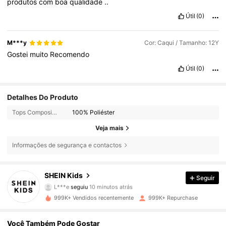
produtos
com
boa
qualidade
..
Útil
(0)
M***y
Cor: Caqui / Tamanho: 12Y
Gostei
muito
Recomendo
Útil
(0)
Detalhes Do Produto
Tops Composição:
100% Poliéster
Veja mais
Informações de segurança e contactos
808K Seguidores
4,89
SHEIN Kids
Seguir
L***e
seguiu
10 minutos atrás
v***n
está a navegar
808K Seguidores
4,89
999K+ Vendidos recentemente
999K+ Repurchase
Você Também Pode Gostar