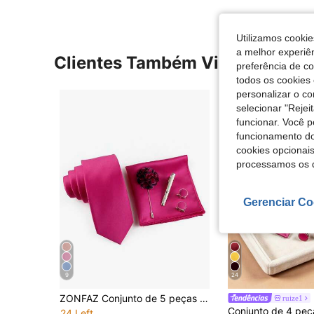
Utilizamos cookie
a melhor experiên
Clientes Também Visitaram
preferência de c
todos os cookies 
personalizar o c
selecionar "Rejei
funcionar. Você 
funcionamento do
cookies opcionai
processamos os 
Gerenciar Co
9
24
ZONFAZ Conjunto de 5 peças para terno masculino elegante, incluindo gravata, lenço de bolso, abotoaduras, alfinete de lapela e prendedor de gravata. Ideal para casamentos, festas e eventos. Acessórios indispensáveis.
ruize1
24 Left