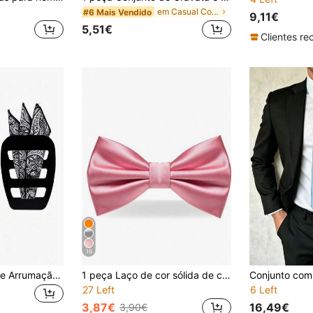
em Casual Colarinho Masculino & Acessórios
#6 Mais Vendido
9,11€
5,51€
19
2/5 peças Clipes de Arrumação para Lenço de Bolso Masculino, para Fato, Smoking, Casaco e Colete, em Polipropileno
1 peça Laço de cor sólida de camada dupla para homem, laço de fato formal de negócios, laço de casamento para padrinho
27 Left
6 Left
3,87€
16,49€
3,90€