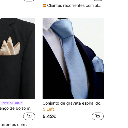
Clientes recorrentes com alta taxa de retorno
Conjunto de gravata espiral dourada de 8 cm e lenço de bolso para homem, ideal para casamentos e festas.
HENYE STORE
pequenas bolinhas, acessório para bolso do peito de fato de negócios e deslocações, várias cores disponíveis
5 Left
5,42€
Clientes recorrentes com alta taxa de retorno