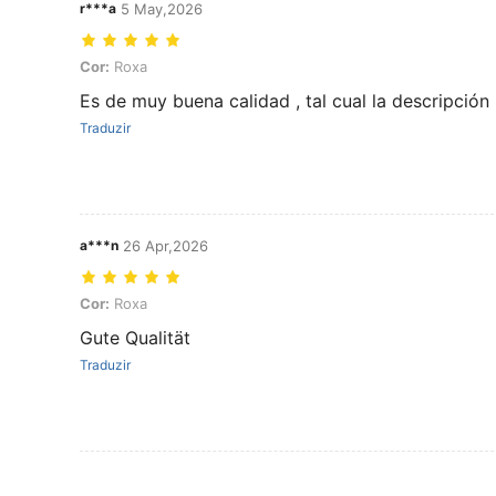
r***a
5 May,2026
Cor: Roxa
Cor:
Roxa
Es de muy buena calidad , tal cual la descripción
Traduzir
a***n
26 Apr,2026
Cor: Roxa
Cor:
Roxa
Gute Qualität
Traduzir