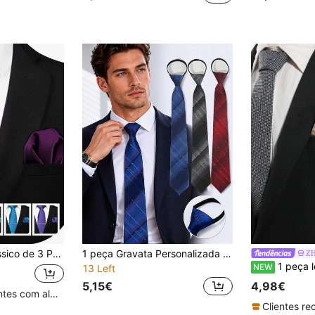
ura, Lenço de Bolso e Clipe de Gravata, para Escola, Casamento e Festa
1 peça Gravata Personalizada Listrada Minimalista Sem Nó, Gravata Sem Nó, Adequada para Uso Diário, Festas, Coquetéis, Banquetes, Casamentos, Etc.
Z
1 peça lenço de bolso masculino estilo britânico com 
NEW
13 Left
5,15€
4,98€
Clientes recorrentes com alta taxa de retorno