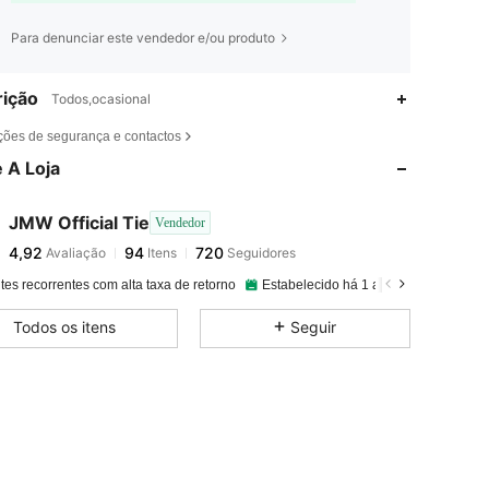
Para denunciar este vendedor e/ou produto
ição
Todos,ocasional
4,92
94
720
ções de segurança e contactos
 A Loja
4,92
94
720
JMW Official Tie
Vendedor
4,92
94
720
Avaliação
Itens
Seguidores
j***o
pago
1 dia atrás
tes recorrentes com alta taxa de retorno
Estabelecido há 1 ano
28K+ Vendi
4,92
94
720
Todos os itens
Seguir
4,92
94
720
4,92
94
720