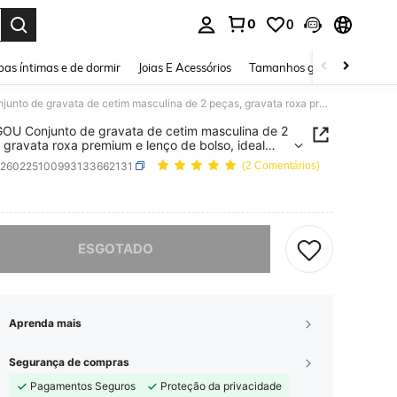
0
0
ar. Press Enter to select.
as íntimas e de dormir
Joias E Acessórios
Tamanhos grandes
Sapa
ZLQ&GOU Conjunto de gravata de cetim masculina de 2 peças, gravata roxa premium e lenço de bolso, ideal para eventos de negócios, acessórios e festivais.
U Conjunto de gravata de cetim masculina de 2
 gravata roxa premium e lenço de bolso, ideal
ventos de negócios, acessórios e festivais.
c260225100993133662131
(2 Comentários)
ICE AND AVAILABILITY
e, este produto está esgotado.
ESGOTADO
Aprenda mais
Segurança de compras
Pagamentos Seguros
Proteção da privacidade