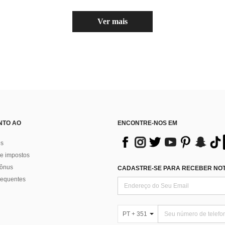
Ver mais
NTO AO
ENCONTRE-NOS EM
os
e impostos
bônus
CADASTRE-SE PARA RECEBER NOTÍ
requentes
PT + 351