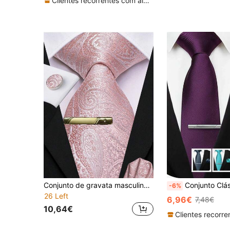
Clientes recorrentes com alta taxa de retorno
Conjunto de gravata masculina rosa com estampa paisley, inclui lenço de bolso, abotoaduras sortidas e prendedor de gravata dourado. Gravata formal e festiva para casamentos.
Conjunto Clássico de 3 Peças para Homem com Gravata de Seda Vermelha Púrpura Esc
-6%
26 Left
6,96€
7,48€
10,64€