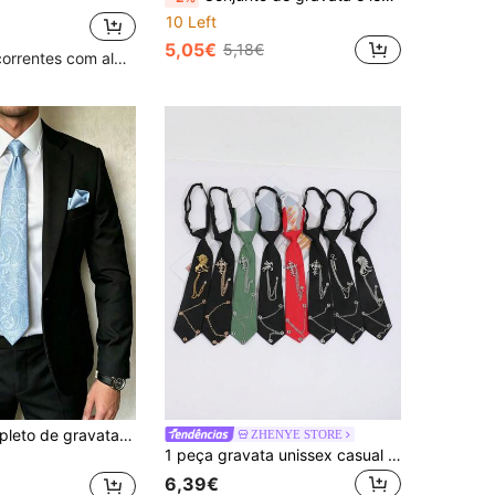
10 Left
5,05€
5,18€
Clientes recorrentes com alta taxa de retorno
Conjunto completo de gravata com padrão paisley subtil em tom azul-celeste claro, pacote de acessórios coordenados para casamento e banquete masculino
ZHENYE STORE
1 peça gravata unissex casual versátil com estampa de leão/pégaso/cruz de cristal falso, adequada para camisas, banquetes e festas
6,39€