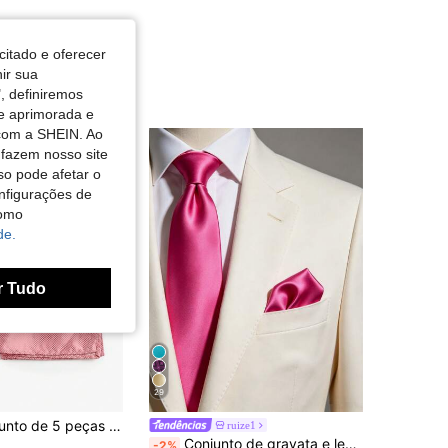
citado e oferecer
nir sua
, definiremos
de aprimorada e
 com a SHEIN. Ao
 fazem nosso site
so pode afetar o
nfigurações de
como
de.
r Tudo
29
ZONFAZ Conjunto de 5 peças para terno masculino, elegante e moderno, com estampa xadrez, incluindo gravata borboleta, lenço de bolso, abotoaduras e broche de lapela. Ideal para casamentos, cerimônias e uso diário.
ruize1
Conjunto de gravata e lenço de bolso masculinos de cor sólida, 8 cm, em cetim, acessórios para terno, presente de formatura.
-2%