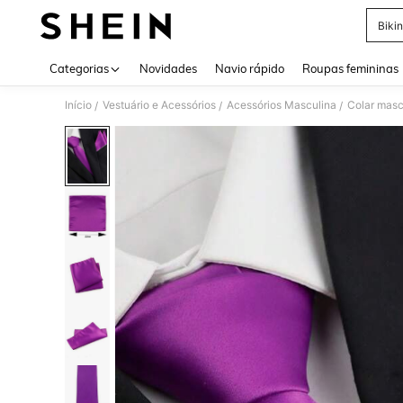
Bikin
Use up 
Categorias
Novidades
Navio rápido
Roupas femininas
Início
Vestuário e Acessórios
Acessórios Masculina
Colar masc
/
/
/