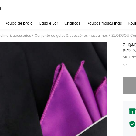
i
and down arrow keys to navigate search Buscas recentes and Pesquisar e Encontr
Roupa de praia
Casa e Lar
Crianças
Roupas masculinas
Roup
ulino & acessórios
Conjunto de golas & acessórios masculinos
/
/
ZLQ&GO
peças,
para e
SKU: s
PR
Desculp