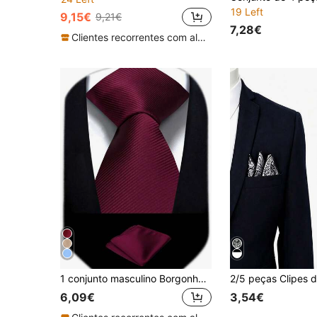
19 Left
9,15€
9,21€
7,28€
Clientes recorrentes com alta taxa de retorno
1 conjunto masculino Borgonha Vermelho 8 cm Gravata e Lenço de Bolso, Cor Sólida Gravata de Casamento Empresarial e Conjunto de Lenço
6,09€
3,54€