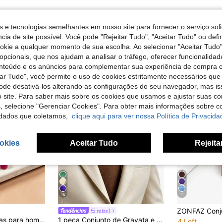
s e tecnologias semelhantes em nosso site para fornecer o serviço soli
cia de site possível. Você pode "Rejeitar Tudo", "Aceitar Tudo" ou defi
ookie a qualquer momento de sua escolha. Ao selecionar "Aceitar Tudo"
opcionais, que nos ajudam a analisar o tráfego, oferecer funcionalida
onteúdo e os anúncios para complementar sua experiência de compra
tar Tudo", você permite o uso de cookies estritamente necessários que
pode desativá-los alterando as configurações do seu navegador, mas is
 site. Para saber mais sobre os cookies que usamos e ajustar suas co
s, selecione "Gerenciar Cookies". Para obter mais informações sobre 
dados que coletamos,
clique aqui para ver nossa Política de Privacida
okies
Aceitar Tudo
Rejeita
16
11
ruize1
Conjunto de 4 peças para homem de negócios em poliéster de cor lisa com gravata, laço, lenço de bolso e abotoaduras, para casamentos
1 peça Conjunto de Gravata e Lenço de Bolso Masculino Dourado Canelado 8cm, Conjunto de Gravata para Noivo em Casamento e Festa
4 Left