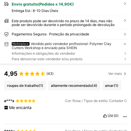
Envio gratuito(Pedidos ≥ 14,90€)
Entrega Est.:
6-10 Dias Úteis
Este produto pode ser devolvido no prazo de 14 dias, mas não
pode ser devolvido durante o período prolongado de devolução
Pagamentos Seguros · Proteção da privacidade
Vendido pelo vendedor profissional: Polymer Clay
Marketplace
Cutters Workshop e enviado pela SHEIN
Informações e obrigações do vendedor
Para denunciar este vendedor e/ou produto
4,95
(43)
Ver mais
roupas de trabalho
(1)
altamente recomendado
(4)
amar
(1)
a***s
Cor: Rosa / Tipos de estilo: Cortador C
Me
encanta
Útil
(0)