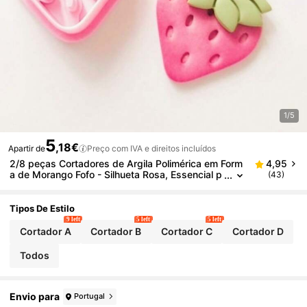
1/5
5
,18€
Apartir de
Preço com IVA e direitos incluídos
2/8 peças Cortadores de Argila Polimérica em Form
4,95
a de Morango Fofo - Silhueta Rosa, Essencial p
(43)
ara Artesanato de Verão & Estilo Boho, Adequa
do para Brincos DIY, Pingentes de Joias da Moda,
Decorações e Presentes Doces
Tipos De Estilo
9 left
5 left
5 left
Cortador A
Cortador B
Cortador C
Cortador D
Todos
Envio para
Portugal