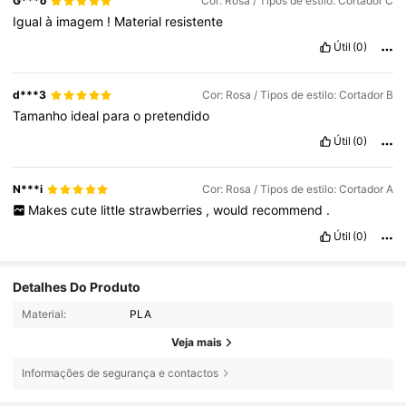
G***o
Cor: Rosa / Tipos de estilo: Cortador C
Igual
à
imagem
!
Material
resistente
Útil
(0)
d***3
Cor: Rosa / Tipos de estilo: Cortador B
Tamanho
ideal
para
o
pretendido
Útil
(0)
N***i
Cor: Rosa / Tipos de estilo: Cortador A
Makes
cute
little
strawberries
,
would
recommend
.
Útil
(0)
Detalhes Do Produto
Material:
PLA
Veja mais
Informações de segurança e contactos