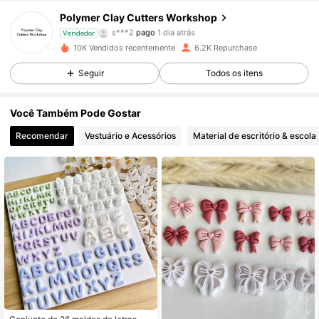
Polymer Clay Cutters Workshop
6.4K Seguidores
4,90
s***2
pago
1 dia atrás
Vendedor
10K Vendidos recentemente
6.2K Repurchase
6.4K Seguidores
4,90
Seguir
Todos os itens
6.4K Seguidores
4,90
Você Também Pode Gostar
6.4K Seguidores
4,90
Recomendar
Vestuário e Acessórios
Material de escritório & escola
6.4K Seguidores
4,90
6.4K Seguidores
4,90
6.4K Seguidores
4,90
6.4K Seguidores
4,90
6.4K Seguidores
4,90