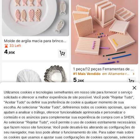
oias DIY
Molde de argila macia para brincos
em formato de peixe fofo de desenh
33 Left
o animado (1 unidade ou 4 unidade
4
,95€
s), molde para cortar pingentes de j
oias de argila, ferramenta de artesa
nato DIY para uso doméstico.
1 peça/12 peças Ferramentas de M
odelagem de Argila Macia, Podem F
#1 Mais Vendido
em Altamente recomprado Ferramentas e equipamentos
azer Argila Esférica e em Forma de
5
,24€
Tira, Conjunto de Fabricação de Joi
as, Brincos DIY, Brincos, Pingentes,
Clipes de Cabelo, Conjunto de Joia
Utilizamos cookies e tecnologias semelhantes em nosso site para fornecer o serviço
s, Ferramentas de Molde de Argila
solicitado e oferecer a melhor experiência de site possível. Você pode "Rejeitar Tudo",
Macia, Formas Redondas e Tiras Lo
"Aceitar Tudo" ou definir sua preferência de cookie a qualquer momento de sua
ngas, Vários Tamanhos, Argila Maci
escolha. Ao selecionar "Aceitar Tudo", definiremos todos os cookies opcionais, que nos
a, Cerâmica, Moldes Artesanais Cri
ativos, Presente Ideal para Decoraç
ajudam a analisar o tráfego, oferecer funcionalidade aprimorada e personalizar o
ão de Joias, Argila Criativa, Moldes
conteúdo e os anúncios para complementar sua experiência de compra com a SHEIN.
Artesanais de Argila Macia
Ao selecionar "Rejeitar Tudo", você permite o uso de cookies estritamente necessários
que fazem nosso site funcionar. Você pode desativá-los alterando as configurações do
seu navegador, mas isso pode afetar o funcionamento do site. Para saber mais sobre
1pc/4pcs/5pcs cortador em forma d
os cookies que usamos e ajustar suas configurações de cookies opcionais, selecione
4
e peônia de aço inoxidável/molde d
,78€